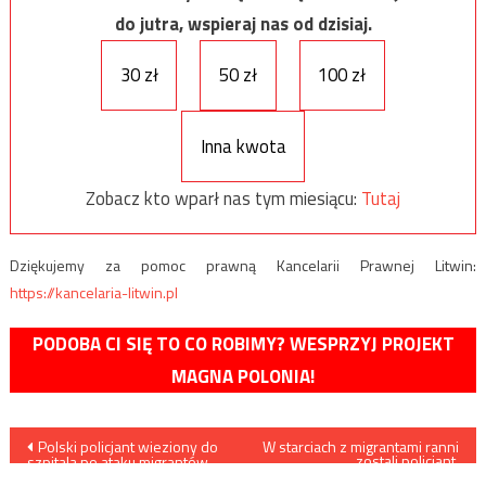
do jutra, wspieraj nas od dzisiaj.
30 zł
50 zł
100 zł
Inna kwota
Zobacz kto wparł nas tym miesiącu:
Tutaj
Dziękujemy za pomoc prawną Kancelarii Prawnej Litwin:
https://kancelaria-litwin.pl
PODOBA CI SIĘ TO CO ROBIMY? WESPRZYJ PROJEKT
MAGNA POLONIA!
Nawigacja
Polski policjant wieziony do
W starciach z migrantami ranni
zostali policjant,
szpitala po ataku migrantów.
funkcjonariuszka Straży
Ma pękniętą kość czaszki