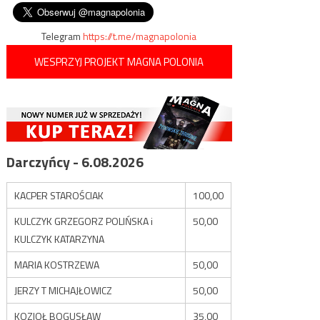
wpisu
Granicznej oraz żołnierz WP
Telegram
https://t.me/magnapolonia
WESPRZYJ PROJEKT MAGNA POLONIA
Darczyńcy - 6.08.2026
KACPER STAROŚCIAK
100,00
KULCZYK GRZEGORZ POLIŃSKA i
50,00
KULCZYK KATARZYNA
MARIA KOSTRZEWA
50,00
JERZY T MICHAJŁOWICZ
50,00
KOZIOŁ BOGUSŁAW
35,00