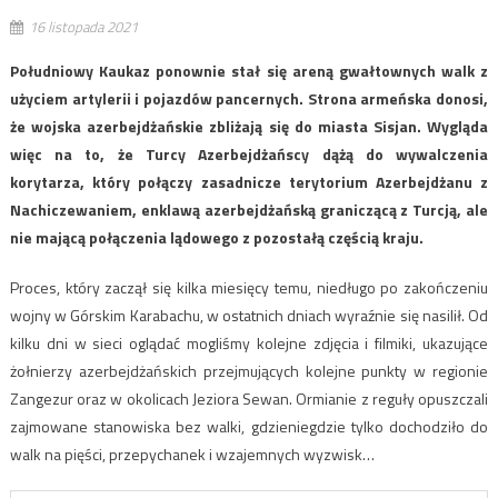
16 listopada 2021
Południowy Kaukaz ponownie stał się areną gwałtownych walk z
użyciem artylerii i pojazdów pancernych. Strona armeńska donosi,
że wojska azerbejdżańskie zbliżają się do miasta Sisjan. Wygląda
więc na to, że Turcy Azerbejdżańscy dążą do wywalczenia
korytarza, który połączy zasadnicze terytorium Azerbejdżanu z
Nachiczewaniem, enklawą azerbejdżańską graniczącą z Turcją, ale
nie mającą połączenia lądowego z pozostałą częścią kraju.
Proces, który zaczął się kilka miesięcy temu, niedługo po zakończeniu
wojny w Górskim Karabachu, w ostatnich dniach wyraźnie się nasilił. Od
kilku dni w sieci oglądać mogliśmy kolejne zdjęcia i filmiki, ukazujące
żołnierzy azerbejdżańskich przejmujących kolejne punkty w regionie
Zangezur oraz w okolicach Jeziora Sewan. Ormianie z reguły opuszczali
zajmowane stanowiska bez walki, gdzieniegdzie tylko dochodziło do
walk na pięści, przepychanek i wzajemnych wyzwisk…