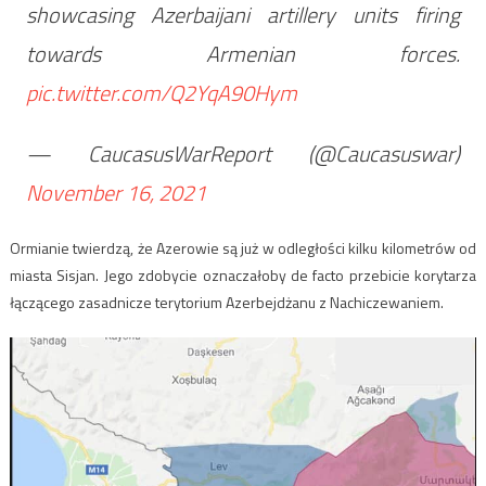
showcasing Azerbaijani artillery units firing
towards Armenian forces.
pic.twitter.com/Q2YqA90Hym
— CaucasusWarReport (@Caucasuswar)
November 16, 2021
Ormianie twierdzą, że Azerowie są już w odległości kilku kilometrów od
miasta Sisjan. Jego zdobycie oznaczałoby de facto przebicie korytarza
łączącego zasadnicze terytorium Azerbejdżanu z Nachiczewaniem.