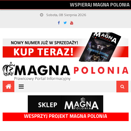
W
S
P
I
E
R
A
J
M
A
G
N
A
P
O
L
O
N
I
A
Sobota, 08 Sierpnia 2026
WESPRZYJ PROJEKT MAGNA POLONIA