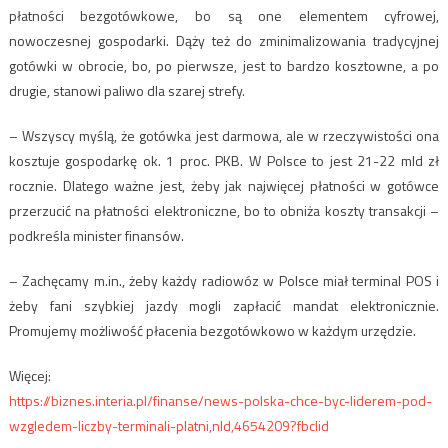
płatności bezgotówkowe, bo są one elementem cyfrowej,
nowoczesnej gospodarki. Dąży też do zminimalizowania tradycyjnej
gotówki w obrocie, bo, po pierwsze, jest to bardzo kosztowne, a po
drugie, stanowi paliwo dla szarej strefy.
– Wszyscy myślą, że gotówka jest darmowa, ale w rzeczywistości ona
kosztuje gospodarkę ok. 1 proc. PKB. W Polsce to jest 21-22 mld zł
rocznie. Dlatego ważne jest, żeby jak najwięcej płatności w gotówce
przerzucić na płatności elektroniczne, bo to obniża koszty transakcji –
podkreśla minister finansów.
– Zachęcamy m.in., żeby każdy radiowóz w Polsce miał terminal POS i
żeby fani szybkiej jazdy mogli zapłacić mandat elektronicznie.
Promujemy możliwość płacenia bezgotówkowo w każdym urzędzie.
Więcej:
https://biznes.interia.pl/finanse/news-polska-chce-byc-liderem-pod-
wzgledem-liczby-terminali-platni,nId,4654209?fbclid