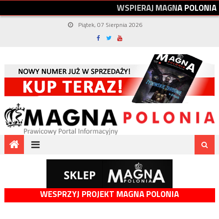
W
S
P
I
E
R
A
J
M
A
G
N
A
P
O
L
O
N
I
A
Piątek, 07 Sierpnia 2026
WESPRZYJ PROJEKT MAGNA POLONIA