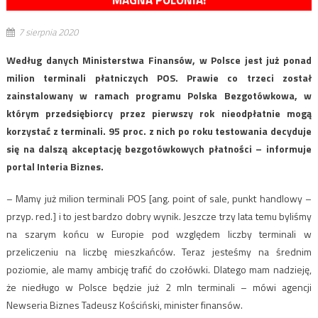
MAGNA POLONIA!
7 sierpnia 2020
Według danych Ministerstwa Finansów, w Polsce jest już ponad
milion terminali płatniczych POS. Prawie co trzeci został
zainstalowany w ramach programu Polska Bezgotówkowa, w
którym przedsiębiorcy przez pierwszy rok nieodpłatnie mogą
korzystać z terminali. 95 proc. z nich po roku testowania decyduje
się na dalszą akceptację bezgotówkowych płatności – informuje
portal Interia Biznes.
– Mamy już milion terminali POS [ang. point of sale, punkt handlowy –
przyp. red.] i to jest bardzo dobry wynik. Jeszcze trzy lata temu byliśmy
na szarym końcu w Europie pod względem liczby terminali w
przeliczeniu na liczbę mieszkańców. Teraz jesteśmy na średnim
poziomie, ale mamy ambicję trafić do czołówki. Dlatego mam nadzieję,
że niedługo w Polsce będzie już 2 mln terminali – mówi agencji
Newseria Biznes Tadeusz Kościński, minister finansów.