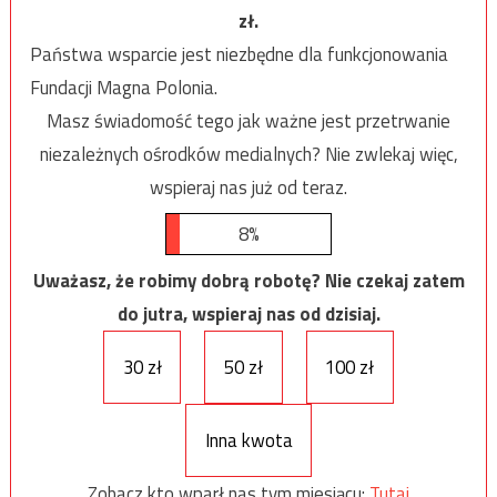
zł.
Państwa wsparcie jest niezbędne dla funkcjonowania
Fundacji Magna Polonia.
Masz świadomość tego jak ważne jest przetrwanie
niezależnych ośrodków medialnych? Nie zwlekaj więc,
wspieraj nas już od teraz.
8%
Uważasz, że robimy dobrą robotę? Nie czekaj zatem
do jutra, wspieraj nas od dzisiaj.
30 zł
50 zł
100 zł
Inna kwota
Zobacz kto wparł nas tym miesiącu:
Tutaj