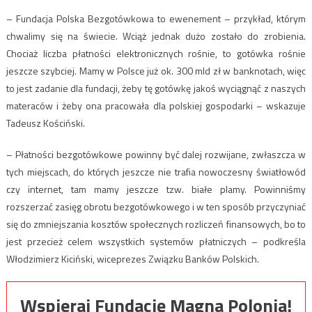
– Fundacja Polska Bezgotówkowa to ewenement – przykład, którym
chwalimy się na świecie. Wciąż jednak dużo zostało do zrobienia.
Chociaż liczba płatności elektronicznych rośnie, to gotówka rośnie
jeszcze szybciej. Mamy w Polsce już ok. 300 mld zł w banknotach, więc
to jest zadanie dla fundacji, żeby tę gotówkę jakoś wyciągnąć z naszych
materaców i żeby ona pracowała dla polskiej gospodarki – wskazuje
Tadeusz Kościński.
– Płatności bezgotówkowe powinny być dalej rozwijane, zwłaszcza w
tych miejscach, do których jeszcze nie trafia nowoczesny światłowód
czy internet, tam mamy jeszcze tzw. białe plamy. Powinniśmy
rozszerzać zasięg obrotu bezgotówkowego i w ten sposób przyczyniać
się do zmniejszania kosztów społecznych rozliczeń finansowych, bo to
jest przecież celem wszystkich systemów płatniczych – podkreśla
Włodzimierz Kiciński, wiceprezes Związku Banków Polskich.
Wspieraj Fundację Magna Polonia!