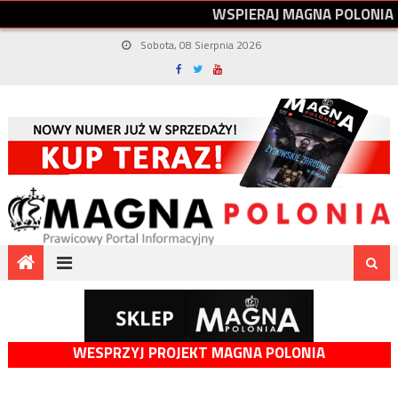
W
S
P
I
E
R
A
J
M
A
G
N
A
P
O
L
O
N
I
A
Sobota, 08 Sierpnia 2026
WESPRZYJ PROJEKT MAGNA POLONIA