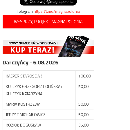
Telegram
https://t.me/magnapolonia
WESPRZYJ PROJEKT MAGNA POLONIA
Darczyńcy - 6.08.2026
KACPER STAROŚCIAK
100,00
KULCZYK GRZEGORZ POLIŃSKA i
50,00
KULCZYK KATARZYNA
MARIA KOSTRZEWA
50,00
JERZY T MICHAJŁOWICZ
50,00
KOZIOŁ BOGUSŁAW
35,00