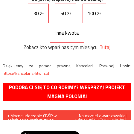
30 zł
50 zł
100 zł
Inna kwota
Zobacz kto wparł nas tym miesiącu:
Tutaj
Dziękujemy za pomoc prawną Kancelarii Prawnej Litwin:
https://kancelaria-litwin.pl
PODOBA CI SIĘ TO CO ROBIMY? WESPRZYJ PROJEKT
MAGNA POLONIA!
Nawigacja
Mocne uderzenie CBŚP w
Nauczyciel z warszawskiej
szkoły był na Erasmusie, jest
seksbiznes, rozbita grupa
zarażony
wpisu
miała prowadzić ponad 30
agencji towarzyskich