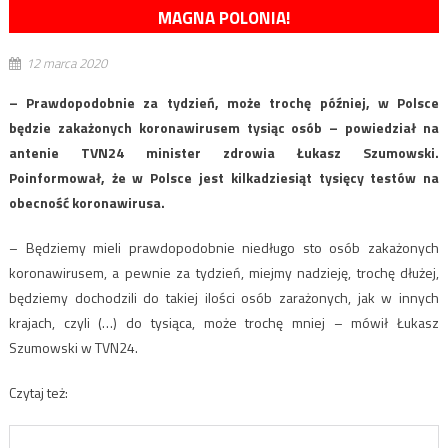
MAGNA POLONIA!
12 marca 2020
– Prawdopodobnie za tydzień, może trochę później, w Polsce
będzie zakażonych koronawirusem tysiąc osób – powiedział na
antenie TVN24 minister zdrowia Łukasz Szumowski.
Poinformował, że w Polsce jest kilkadziesiąt tysięcy testów na
obecność koronawirusa.
– Będziemy mieli prawdopodobnie niedługo sto osób zakażonych
koronawirusem, a pewnie za tydzień, miejmy nadzieję, trochę dłużej,
będziemy dochodzili do takiej ilości osób zarażonych, jak w innych
krajach, czyli (…) do tysiąca, może trochę mniej – mówił Łukasz
Szumowski w TVN24.
Czytaj też: