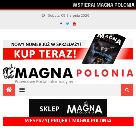
W
S
P
I
E
R
A
J
M
A
G
N
A
P
O
L
O
N
I
A
Sobota, 08 Sierpnia 2026
WESPRZYJ PROJEKT MAGNA POLONIA