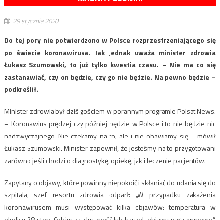
29 stycznia 2020
Do tej pory nie potwierdzono w Polsce rozprzestrzeniającego się
po świecie koronawirusa. Jak jednak uważa minister zdrowia
Łukasz Szumowski, to już tylko kwestia czasu. – Nie ma co się
zastanawiać, czy on będzie, czy go nie będzie. Na pewno będzie –
podkreślił.
Minister zdrowia był dziś gościem w porannym programie Polsat News.
– Koronawius prędzej czy później będzie w Polsce i to nie będzie nic
nadzwyczajnego. Nie czekamy na to, ale i nie obawiamy się – mówił
Łukasz Szumowski. Minister zapewnił, że jesteśmy na to przygotowani
zarówno jeśli chodzi o diagnostykę, opiekę, jak i leczenie pacjentów.
Zapytany o objawy, które powinny niepokoić i skłaniać do udania się do
szpitala, szef resortu zdrowia odparł: „W przypadku zakażenia
koronawirusem musi występować kilka objawów: temperatura w
okolicy 38 stop. Celcjusza, duszność lub kaszel, objawy para grypowe”.