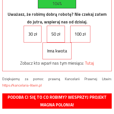
104%
Uważasz, że robimy dobrą robotę? Nie czekaj zatem
do jutra, wspieraj nas od dzisiaj.
30 zł
50 zł
100 zł
Inna kwota
Zobacz kto wparł nas tym miesiącu:
Tutaj
Dziękujemy za pomoc prawną Kancelarii Prawnej Litwin:
https://kancelaria-litwin.pl
PODOBA CI SIĘ TO CO ROBIMY? WESPRZYJ PROJEKT
MAGNA POLONIA!