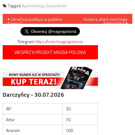
Tagged
dyzmokracja
,
Gospodarka
Nawigacja
Ukraińscy politycy w polskim
Kolejna ofiara zielonego
komunizmu
Sejmie?
wpisu
Telegram
https://t.me/magnapolonia
WESPRZYJ PROJEKT MAGNA POLONIA
Darczyńcy - 30.07.2026
AP
30
Artur
70
Anonim
100