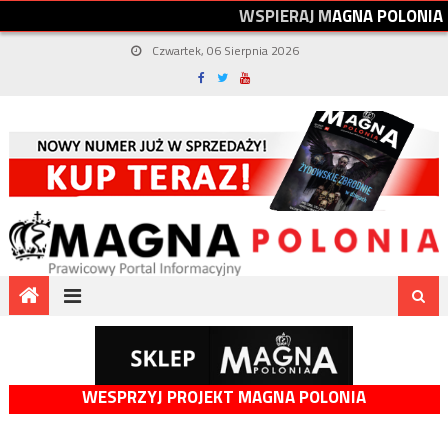
W
S
P
I
E
R
A
J
M
A
G
N
A
P
O
L
O
N
I
A
Czwartek, 06 Sierpnia 2026
WESPRZYJ PROJEKT MAGNA POLONIA