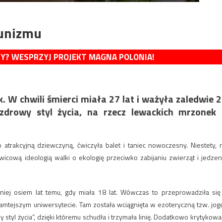
munizmu
MY? WESPRZYJ PROJEKT MAGNA POLONIA!
. W chwili śmierci miała 27 lat i ważyła zaledwie 
zdrowy styl życia, na rzecz lewackich mrzonek
 atrakcyjną dziewczyną, ćwiczyła balet i taniec nowoczesny. Niestety, 
icową ideologią walki o ekologię przeciwko zabijaniu zwierząt i jedzen
niej osiem lat temu, gdy miała 18 lat. Wówczas to przeprowadziła się
amtejszym uniwersytecie. Tam została wciągnięta w ezoteryczną tzw. jogę
tyl życia”, dzięki któremu schudła i trzymała linię. Dodatkowo krytykowa