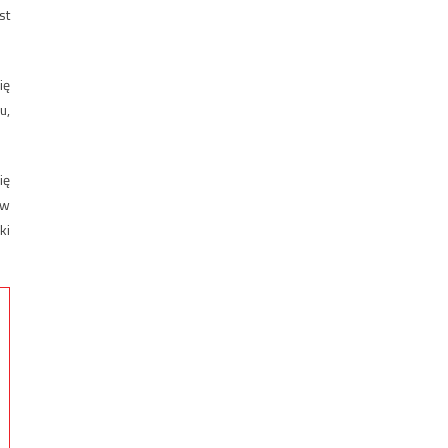
st
ię
u,
ię
 w
ki