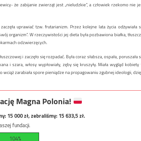
ewicy- że zabijanie zwierząt jest „nieludzkie”, a człowiek rzekomo nie je
aczęła uprawiać tzw. frutarianizm. Przez kolejne lata życia odżywiała s
ój organizm”. W rzeczywistości jej dieta była pozbawiona białka, tłuszcz
 pokarmach odzwierzęcych.
 tłuszczowej i zaczęło się rozpadać. Była coraz słabsza, ospała, poruszała s
ękana i szara, włosy wypłowiały, zęby się kruszyły. Miała wygląd kobiety
 wciąż zarabiała spore pieniądze na propagowaniu zgubnej ideologii, dzię
ację Magna Polonia!
my:
15 000
zł, zebraliśmy:
15 633,5
zł.
szej fundacji.
104%