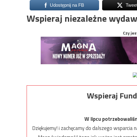
Udostępnij na FB
Twee
Wspieraj niezależne wydaw
Czy jes
Wspieraj Fund
W lipcu potrzebowaliś
Dziękujemy! i zachęcamy do dalszego wsparcia na