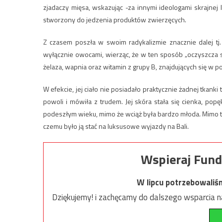
zjadaczy mięsa, wskazując -za innymi ideologami skrajnej l
stworzony do jedzenia produktów zwierzęcych.
Z czasem poszła w swoim radykalizmie znacznie dalej tj. z
wyłącznie owocami, wierząc, że w ten sposób „oczyszcza sw
żelaza, wapnia oraz witamin z grupy B, znajdujących się w
W efekcie, jej ciało nie posiadało praktycznie żadnej tkanki
powoli i mówiła z trudem. Jej skóra stała się cienka, pop
podeszłym wieku, mimo że wciąż była bardzo młoda. Mimo to
czemu było ją stać na luksusowe wyjazdy na Bali.
Wspieraj Fund
W lipcu potrzebowaliś
Dziękujemy! i zachęcamy do dalszego wsparcia na