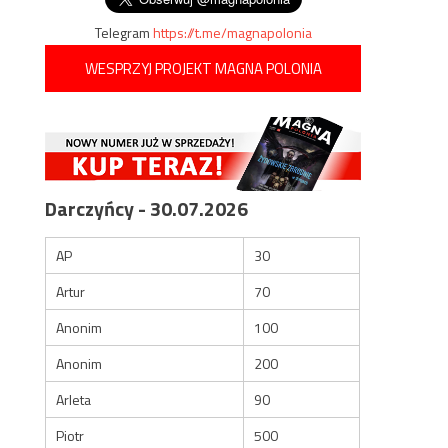
Telegram
https://t.me/magnapolonia
WESPRZYJ PROJEKT MAGNA POLONIA
Darczyńcy - 30.07.2026
AP
30
Artur
70
Anonim
100
Anonim
200
Arleta
90
Piotr
500