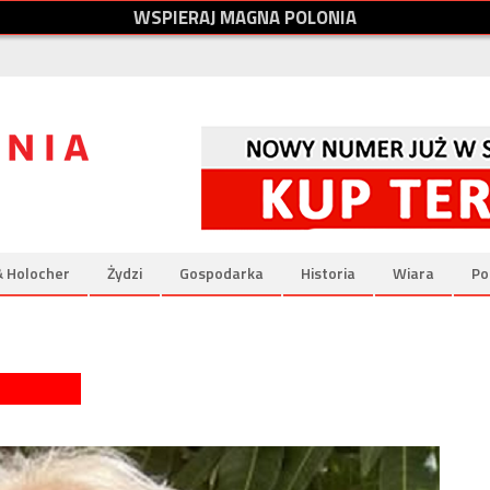
W
S
P
I
E
R
A
J
M
A
G
N
A
P
O
L
O
N
I
A
& Holocher
Żydzi
Gospodarka
Historia
Wiara
Po