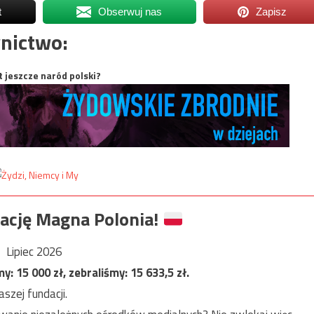
t
Obserwuj nas
Zapisz
nictwo:
t jeszcze naród polski?
ację Magna Polonia!
Lipiec 2026
my:
15 000
zł, zebraliśmy:
15 633,5
zł.
szej fundacji.