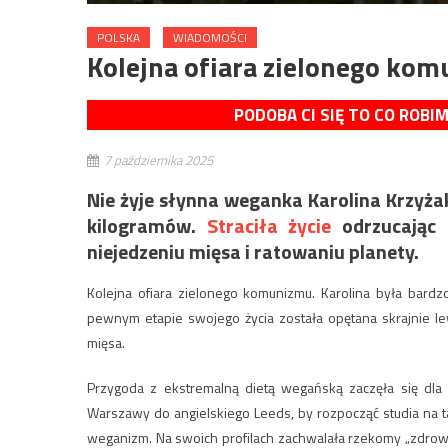
POLSKA
WIADOMOŚCI
Kolejna ofiara zielonego ko
PODOBA CI SIĘ TO CO ROBI
7 października 2025
Nie żyje słynna weganka Karolina Krzyżak
kilogramów.
Straciła życie
odrzucając 
niejedzeniu mięsa i ratowaniu planety.
Kolejna ofiara zielonego komunizmu. Karolina była bardzo
pewnym etapie swojego życia została opętana skrajnie lew
mięsa.
Przygoda z ekstremalną dietą wegańską zaczęła się dla 
Warszawy do angielskiego Leeds, by rozpocząć studia na t
weganizm. Na swoich profilach zachwalała rzekomy „zdrowy s