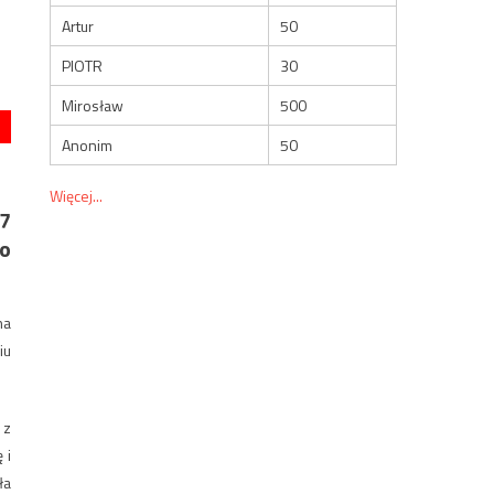
Artur
50
PIOTR
30
Mirosław
500
Anonim
50
Więcej...
27
 o
na
iu
 z
 i
ła