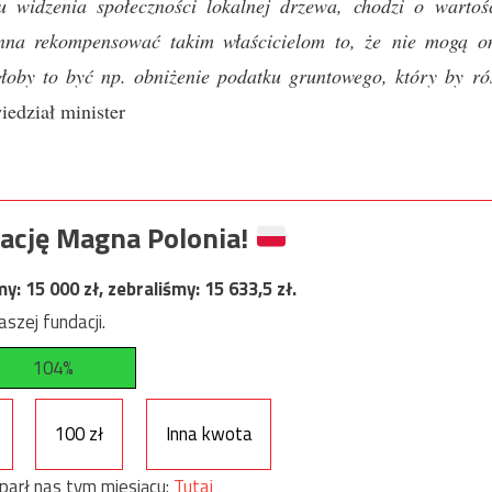
widzenia społeczności lokalnej drzewa, chodzi o wartoś
nna rekompensować takim właścicielom to, że nie mogą o
łoby to być np. obniżenie podatku gruntowego, który by ró
iedział minister
ację Magna Polonia!
my:
15 000
zł, zebraliśmy:
15 633,5
zł.
szej fundacji.
104%
100 zł
Inna kwota
parł nas tym miesiącu:
Tutaj