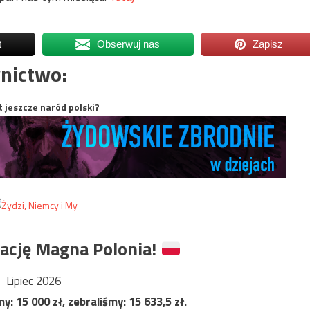
t
Obserwuj nas
Zapisz
nictwo:
t jeszcze naród polski?
ację Magna Polonia!
Lipiec 2026
my:
15 000
zł, zebraliśmy:
15 633,5
zł.