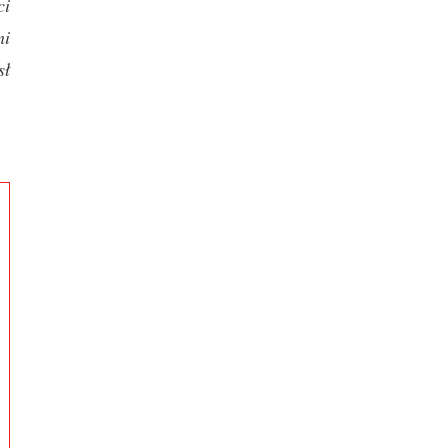
ci
ni
sł