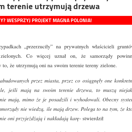
im terenie utrzymują drzewa
MY? WESPRZYJ PROJEKT MAGNA POLONIA!
padkach „przerzuciły” na prywatnych właścicieli grunt
 zielonych. Co więcej uznał on, że samorządy powin
o, że utrzymują oni na swoim terenie tereny zielone.
zabudowanych przez miasta, przez co osiągnęły one konkret
iele, jeśli mają na swoim terenie drzewa, to muszą nieja
h nie mają, mimo że je posadzili i wyhodowali. Obecny syst
samorządy nie wiedzą, ile mają drzew. Polega to na tym, że kt
nie oni przyjeżdżają i nakładają karę-
stwierdził