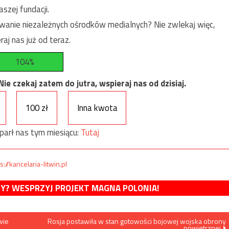
szej fundacji.
anie niezależnych ośrodków medialnych? Nie zwlekaj więc,
raj nas już od teraz.
104%
e czekaj zatem do jutra, wspieraj nas od dzisiaj.
100 zł
Inna kwota
parł nas tym miesiącu:
Tutaj
s://kancelaria-litwin.pl
MY? WESPRZYJ PROJEKT MAGNA POLONIA!
wie
Rosja postawiła w stan gotowości bojowej wojska obrony
powietrznej