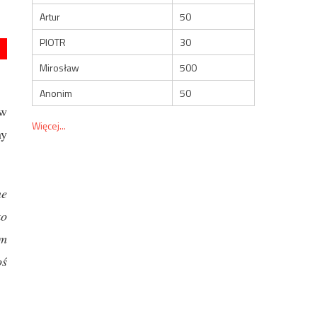
Artur
50
PIOTR
30
Mirosław
500
Anonim
50
ów
Więcej...
ny
ne
ko
em
oś