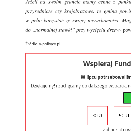
Jeżeli na swoim gruncie mamy cenne z punktu 
przyrodnicze czy krajobrazowe, to gmina powi
w pełni korzystać ze swojej nieruchomości. Mog
do „normalnej stawki” przy wycięciu drzew-
pow
Źródło: wpolityce.pl
Wspieraj Fund
W lipcu potrzebowaliś
Dziękujemy! i zachęcamy do dalszego wsparcia na
30 zł
50 zł
Zobacz kto w