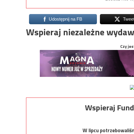
Udostępnij na FB
Twee
Wspieraj niezależne wydaw
Czy jes
Wspieraj Fund
W lipcu potrzebowaliś