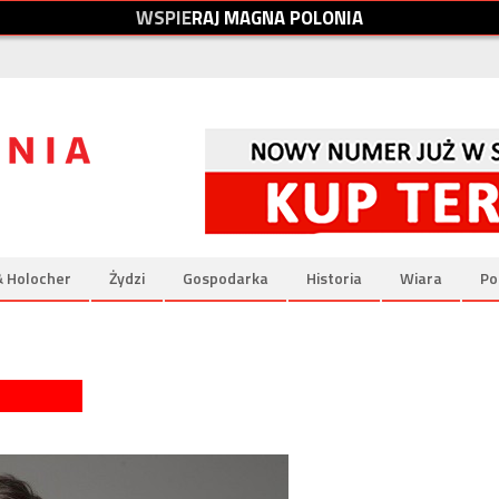
W
S
P
I
E
R
A
J
M
A
G
N
A
P
O
L
O
N
I
A
& Holocher
Żydzi
Gospodarka
Historia
Wiara
Po