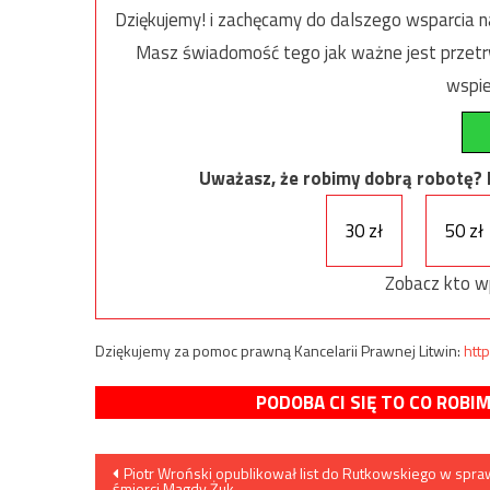
Dziękujemy! i zachęcamy do dalszego wsparcia na
Masz świadomość tego jak ważne jest przetrw
wspie
Uważasz, że robimy dobrą robotę? Ni
30 zł
50 zł
Zobacz kto w
Dziękujemy za pomoc prawną Kancelarii Prawnej Litwin:
http
PODOBA CI SIĘ TO CO ROBI
Nawigacja
Piotr Wroński opublikował list do Rutkowskiego w spra
śmierci Magdy Żuk