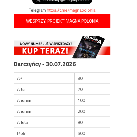
Telegram
https://t.me/magnapolonia
WESPRZYJ PROJEKT MAGNA POLONIA
Darczyńcy - 30.07.2026
AP
30
Artur
70
Anonim
100
Anonim
200
Arleta
90
Piotr
500