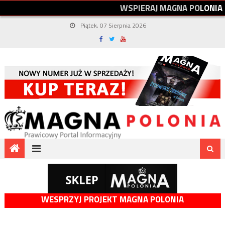
W
S
P
I
E
R
A
J
M
A
G
N
A
P
O
L
O
N
I
A
Piątek, 07 Sierpnia 2026
WESPRZYJ PROJEKT MAGNA POLONIA