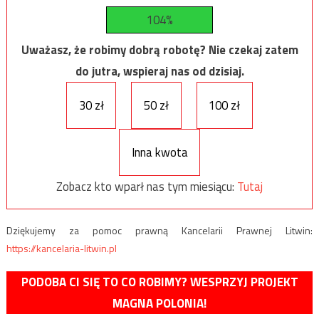
104%
Uważasz, że robimy dobrą robotę? Nie czekaj zatem
do jutra, wspieraj nas od dzisiaj.
30 zł
50 zł
100 zł
Inna kwota
Zobacz kto wparł nas tym miesiącu:
Tutaj
Dziękujemy za pomoc prawną Kancelarii Prawnej Litwin:
https://kancelaria-litwin.pl
PODOBA CI SIĘ TO CO ROBIMY? WESPRZYJ PROJEKT
MAGNA POLONIA!