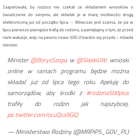
Zaapelowała, by rodzice nie czekali ze składaniem wniosków o
świadczenie do sierpnia, ale składali je w miarę możliwości drogą
elektroniczną już od początku lipca. – Wówczas jest szansa, że już w
lipcu pierwsze pieniądze trafią do rodzina, a pamiętajmy o tym, że przed
nami wakacje, więc na pewno nowe 500 zł bardzo się przyda – mówiła
minister.
Minister
@BorysSzopa
w
@SlaskiUW
: wnioski
online w ramach programu będzie można
składać już od lipca tego roku. Apeluję do
samorządów, aby środki z
#rodzina500plus
trafiły do rodzin jak najszybciej.
pic.twitter.com/ocuQca9GlQ
— Ministerstwo Rodziny (@MRPiPS_GOV_PL)