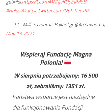
getirildi.
https://t.co/hMNRjyKDpE
#MSB
#HulusiAkar
pic.twitter.com/Nt1zKVexKK
— T.C. Millî Savunma Bakanlığı (@tcsavunma)
May 13, 2021
Wspieraj Fundację Magna
Polonia!
W sierpniu potrzebujemy:
16 500
zł, zebraliśmy:
1351
zł.
Państwa wsparcie jest niezbędne
dla funkcjonowania Fundacji