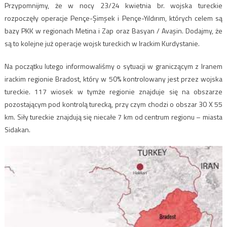
Przypomnijmy, że w nocy 23/24 kwietnia br. wojska tureckie
rozpoczęły operacje Pençe-Şimşek i Pençe-Yıldırım, których celem są
bazy PKK w regionach Metina i Zap oraz Basyan / Avaşin. Dodajmy, że
są to kolejne już operacje wojsk tureckich w Irackim Kurdystanie.
Na początku lutego informowaliśmy o sytuacji w graniczącym z Iranem
irackim regionie Bradost, który w 50% kontrolowany jest przez wojska
tureckie. 117 wiosek w tymże regionie znajduje się na obszarze
pozostającym pod kontrolą turecką, przy czym chodzi o obszar 30 X 55
km. Siły tureckie znajdują się niecałe 7 km od centrum regionu – miasta
Sidakan.