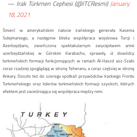
— Irak Türkmen Cephesi (@ITCResmi)
January
18, 2021
Śmierć w amerykańskim nalocie irańskiego generała Kasema
Sulejmaniego, a następnie bliska współpraca wojskowa Turcji i
Azerbejdżanu, zwieńczona spektakularnym zwycięstwem armii
azerbejdżańskiej w Górskim Karabachu, sprawiły, iż dowódcy
turkmeńskich formacji funkcjonujących w ramach Al-Haszd asz-Szabi
coraz rzadziej spoglądają w stronę Teheranu, a coraz częściej w stronę
Ankary. Doszło też do szeregu spotkań przywódców Irackiego Frontu
Turkmeńskiego oraz liderów turkmeńskich formacji szyickich, których
efektem jest zacieśniająca się współpraca między nimi.