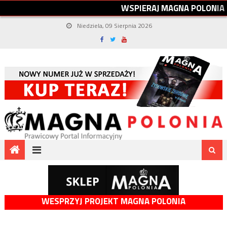
W
S
P
I
E
R
A
J
M
A
G
N
A
P
O
L
O
N
I
A
Niedziela, 09 Sierpnia 2026
WESPRZYJ PROJEKT MAGNA POLONIA