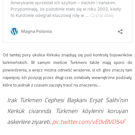
Od tamtej pory okolice Kirkuku znajdują się pod kontrolą bojowników
turkmeńskich. W samym mieście Turkmeni także mają sporo do
powiedzenia, a wręcz można odnieść wrażenie, iż ich głos znaczy tam
najwięcej. Ich pozycję przez długi czas osłabiały wewnętrzne podziały,
które to jednak z czasem zaczęły tracić na znaczeniu…
Irak Türkmen Cephesi Başkanı Erşat Salihi’nin
Kerkük civarında Türkmen köylerini koruyan
askerlere ziyareti.
pic.twitter.com/vE0vBVD54F