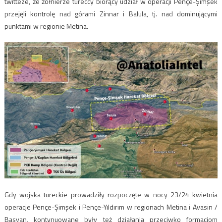
twitteze, że żołnierze tureccy biorący udział w operacji Pençe-Şimşek
przejęli kontrolę nad górami Zinnar i Balula, tj. nad dominującymi
punktami w regionie Metina.
Gdy wojska tureckie prowadziły rozpoczęte w nocy 23/24 kwietnia
operacje Pençe-Şimşek i Pençe-Yıldırım w regionach Metina i Avasin /
Basyan, kontynuowane były też działania przeciwko formacjom