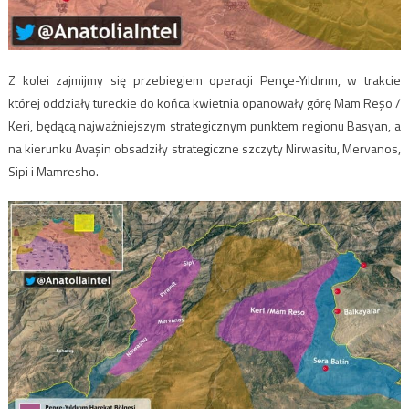
Z kolei zajmijmy się przebiegiem operacji Pençe-Yıldırım, w trakcie
której oddziały tureckie do końca kwietnia opanowały górę Mam Reşo /
Keri, będącą najważniejszym strategicznym punktem regionu Basyan, a
na kierunku Avaşin obsadziły strategiczne szczyty Nirwasitu, Mervanos,
Sipi i Mamresho.