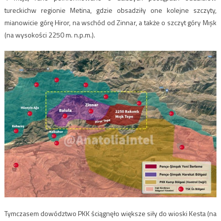
tureckichw regionie Metina, gdzie obsadziły one kolejne szczyty,
mianowicie górę Hiror, na wschód od Zinnar, a także o szczyt góry Mışk
(na wysokości 2250 m. n.p.m.).
Tymczasem dowództwo PKK ściągnęło większe siły do wioski Kesta (na