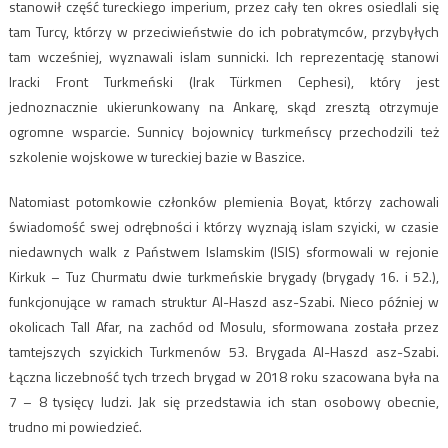
stanowił część tureckiego imperium, przez cały ten okres osiedlali się
tam Turcy, którzy w przeciwieństwie do ich pobratymców, przybyłych
tam wcześniej, wyznawali islam sunnicki. Ich reprezentację stanowi
Iracki Front Turkmeński (Irak Türkmen Cephesi), który jest
jednoznacznie ukierunkowany na Ankarę, skąd zresztą otrzymuje
ogromne wsparcie. Sunnicy bojownicy turkmeńscy przechodzili też
szkolenie wojskowe w tureckiej bazie w Baszice.
Natomiast potomkowie członków plemienia Boyat, którzy zachowali
świadomość swej odrębności i którzy wyznają islam szyicki, w czasie
niedawnych walk z Państwem Islamskim (ISIS) sformowali w rejonie
Kirkuk – Tuz Churmatu dwie turkmeńskie brygady (brygady 16. i 52.),
funkcjonujące w ramach struktur Al-Haszd asz-Szabi. Nieco później w
okolicach Tall Afar, na zachód od Mosulu, sformowana została przez
tamtejszych szyickich Turkmenów 53. Brygada Al-Haszd asz-Szabi.
Łączna liczebność tych trzech brygad w 2018 roku szacowana była na
7 – 8 tysięcy ludzi. Jak się przedstawia ich stan osobowy obecnie,
trudno mi powiedzieć.