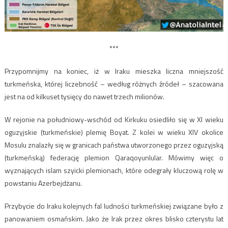
***
Przypomnijmy na koniec, iż w Iraku mieszka liczna mniejszość
turkmeńska, której liczebność – według różnych źródeł – szacowana
jest na od kilkuset tysięcy do nawet trzech milionów.
W rejonie na południowy-wschód od Kirkuku osiedliło się w XI wieku
oguzyjskie (turkmeńskie) plemię Boyat. Z kolei w wieku XIV okolice
Mosulu znalazły się w granicach państwa utworzonego przez oguzyjską
(turkmeńską) federację plemion Qaraqoyunlular. Mówimy więc o
wyznających islam szyicki plemionach, które odegrały kluczową rolę w
powstaniu Azerbejdżanu.
Przybycie do Iraku kolejnych fal ludności turkmeńskiej związane było z
panowaniem osmańskim. Jako że Irak przez okres blisko czterystu lat