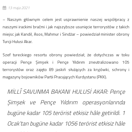
13 maja 2021
– Naszym głównym celem jest usprawnienie naszej współpracy z
naszymi irackimi braćmi i jak najszybsze usunięcie terrorystów z takich
miejsc jak Kandil, Asos, Mahmur i Sindżar – powiedział minister obrony
Turcji Hulusi Akar.
Szef tureckiego resortu obrony powiedział, że dotychczas w toku
operacji Pençe Şimşek i Pençe Yıldırım zneutralizowano 105
terrorystów oraz zajęto 89 jaskiń służących za kryjówki, schrony i
magazyny bojowników Partii Pracujących Kurdystanu (PKK).
MİLLÎ SAVUNMA BAKANI HULUSİ AKAR: Pençe
Şimşek ve Pençe Yıldırım operasyonlarında
bugüne kadar 105 terörist etkisiz hâle getirildi. 1
Ocak’tan bugüne kadar 1056 terörist etkisiz hâle