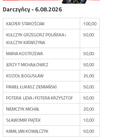
Darczyńcy - 6.08.2026
KACPER STAROŚCIAK
100,00
KULCZYK GRZEGORZ POLIŃSKA i
50,00
KULCZYK KATARZYNA
MARIA KOSTRZEWA
50,00
JERZY T MICHAJŁOWICZ
50,00
KOZIOŁ BOGUSŁAW
35,00
PAWEŁ ŁUKASZ ZIEMIAŃSKI
50,00
POTERA LIDIA i POTERA KRZYSZTOF
50,00
NIEMCZYK MICHAŁ
20,00
SŁAWOMIR PIĄTEK
10,00
KAMIL JAN KOWALCZYK
50,00