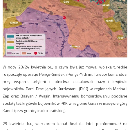
W nocy 23/24 kwietnia br., o czym była już mowa, wojska tureckie
rozpoczęły operacje Pençe-Şimşek i Pençe-Yıldırım. Tureccy komandosi
przy wsparciu artylerii i lotnictwa zaatakowali bazy i kryjówki
bojowników Partii Pracujących Kurdystanu (PKK) w regionach Metina i
Zap oraz Basyan / Avaşin. Intensywnemu bombardowaniu poddane
zostały też kryjówki bojowników PKK w regionie Gara i w masywie góry
Kandil (przy granicy iracko-irańskiej).
29 kwietnia b.r., wieczorem kanał Anatolia Intel poinformował na