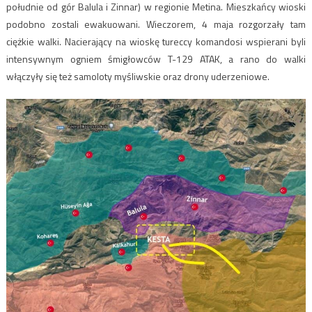
południe od gór Balula i Zinnar) w regionie Metina. Mieszkańcy wioski
podobno zostali ewakuowani. Wieczorem, 4 maja rozgorzały tam
ciężkie walki. Nacierający na wioskę tureccy komandosi wspierani byli
intensywnym ogniem śmigłowców T-129 ATAK, a rano do walki
włączyły się też samoloty myśliwskie oraz drony uderzeniowe.