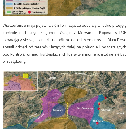
Wieczorem, 5 maja pojawiła się informacja, że oddziały tureckie przejęły
kontrolę nad całym regionem Avaşin / Mervanos. Bojownicy PKK
ukrywający się w jaskiniach na północ od osi Mervanos – Mam Reşo
zostali odcięci od terenów leżących dalej na południe i pozostających
pod kontrolą formacji kurdyjskich. Ich los w tym momencie zdaje się być
przesądzony.