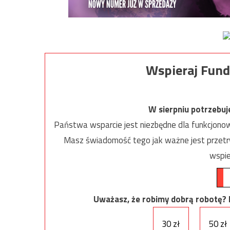
Wspieraj Fund
W sierpniu potrzebu
Państwa wsparcie jest niezbędne dla funkcjonow
Masz świadomość tego jak ważne jest przetrw
wspie
Uważasz, że robimy dobrą robotę? Ni
30 zł
50 zł