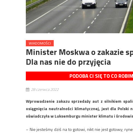
WIADOMOŚCI
Minister Moskwa o zakazie sp
Dla nas nie do przyjęcia
PODOBA CI SIĘ TO CO ROBI
28 czerwca 2022
Wprowadzenie zakazu sprzedaży aut z silnikiem spal
osiągnięcia neutralności klimatycznej, jest dla Polski 
oświadczyła w Luksemburgu minister klimatu i środow
– Nie jesteśmy dziś na to gotowi, nikt nie jest gotowy; ry