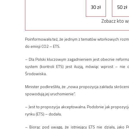
30 zł
50 zł
Zobacz kto w
Poinformowała też, że jednym z tematów wtorkowych rozm
do emisji CO2 – ETS.
– Dla Polski kluczowym zagadnieniem jest obecnie reforma 
system (kontroli ETS) jest iluzją, mówiąc wprost – nie 
Środowiska.
Minister podkreśliła, że „nowa propozycja zakłada skrócen
spowodują jej uruchomienie”.
– Jest to propozycja akceptowalna. Podobnie jak propozycja
rynku (ETS) – dodała.
– Biorąc pod uwagę, że istniejący ETS nie działa, jako