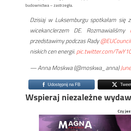
budownictwa – zastrzegła.
Dzisiaj w Luksemburgu spotkałam się z
wicekanclerzem DE. Rozmawialiśmy
przedstawimy podczas Rady
@EUCouncil
niskich cen energii.
pic.twitter.com/TwY1
— Anna Moskwa (@moskwa_anna)
June
Udostępnij na FB
Twee
Wspieraj niezależne wydaw
Czy jes