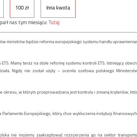
100 zł
Inna kwota
parł nas tym miesiącu:
Tutaj
ów ministrów będzie reforma europejskiego systemu handlu uprawnienia
ETS. Mamy teraz na stole reformę systemu kontroli ETS. Istniejący obecn
działa. Nigdy nie został użyty – oceniła szefowa polskiego Ministerst
ie okresu, w którym przeprowadzana jest kontrola i zmianę kryteriów, któ
 Parlamentu Europejskiego, który chce wykluczenia instytucji finansowych
 Polska nie możemy zaakceptować rozszerzenia go na sektor transportu