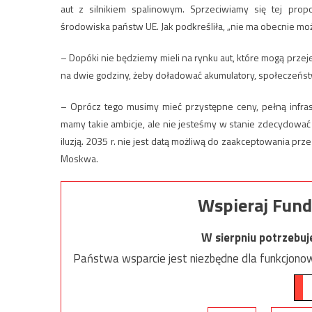
aut z silnikiem spalinowym. Sprzeciwiamy się tej pro
środowiska państw UE. Jak podkreśliła, „nie ma obecnie moż
– Dopóki nie będziemy mieli na rynku aut, które mogą prz
na dwie godziny, żeby doładować akumulatory, społeczeńst
– Oprócz tego musimy mieć przystępne ceny, pełną infras
mamy takie ambicje, ale nie jesteśmy w stanie zdecydować 
iluzją. 2035 r. nie jest datą możliwą do zaakceptowania prz
Moskwa.
Wspieraj Fund
W sierpniu potrzebu
Państwa wsparcie jest niezbędne dla funkcjonow