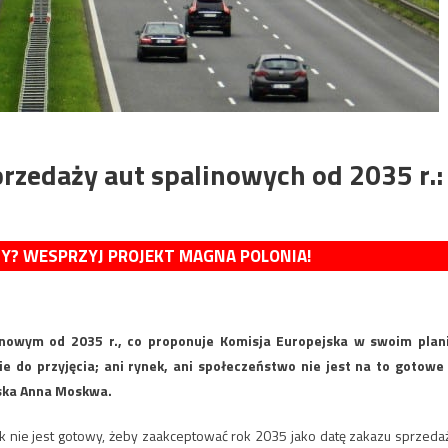
rzedaży aut spalinowych od 2035 r.:
MY? WESPRZYJ PROJEKT MAGNA POLONIA!
inowym od 2035 r., co proponuje Komisja Europejska w swoim plan
nie do przyjęcia; ani rynek, ani społeczeństwo nie jest na to gotowe
iska Anna Moskwa.
nek nie jest gotowy, żeby zaakceptować rok 2035 jako datę zakazu sprzeda