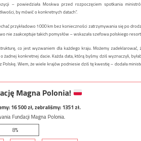
pozycji – powiedziała Moskwa przed rozpoczęciem spotkania ministr
liwości, by mówić o konkretnych datach”.
ejechać przykładowo 1000 km bez konieczności zatrzymywania się po drod
wo nie zaakceptuje takich pomysłów – wskazała szefowa polskiego resort
trukturę, co jest wyzwaniem dla każdego kraju. Możemy zadeklarować, 
o żadnej konkretnej dacie. Każda data, którą byśmy dziś wyznaczyli, była
ez Polskę. Wiem, że wiele krajów podniesie dziś tę kwestię – dodała minist
ację Magna Polonia!
jemy:
16 500
zł, zebraliśmy:
1351
zł.
ania Fundacji Magna Polonia.
8%