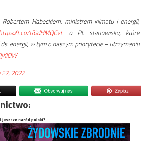
 Robertem Habeckiem, ministrem klimatu i energii,
https://t.co/tf0dHMQCvt
. o PL stanowisku, które
ds. energii, w tym o naszym priorytecie – utrzymaniu
QjXlOW
 27, 2022
t
Obserwuj nas
Zapisz
nictwo:
t jeszcze naród polski?