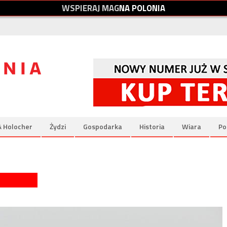
W
S
P
I
E
R
A
J
M
A
G
N
A
P
O
L
O
N
I
A
& Holocher
Żydzi
Gospodarka
Historia
Wiara
Po