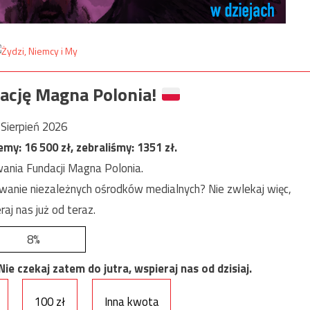
ację Magna Polonia!
Sierpień 2026
jemy:
16 500
zł, zebraliśmy:
1351
zł.
ania Fundacji Magna Polonia.
anie niezależnych ośrodków medialnych? Nie zwlekaj więc,
raj nas już od teraz.
8%
e czekaj zatem do jutra, wspieraj nas od dzisiaj.
100 zł
Inna kwota