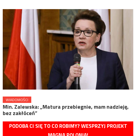
WIADOMOŚCI
Min. Zalewska: „Matura przebiegnie, mam nadzieję,
bez zakłóceń”
PODOBA CI SIĘ TO CO ROBIMY? WESPRZYJ PROJEKT
MAGNA POLONIA!