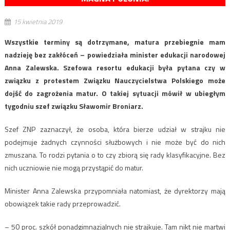
15 kwietnia 2019
Wszystkie terminy są dotrzymane, matura przebiegnie mam
nadzieję bez zakłóceń – powiedziała minister edukacji narodowej
Anna Zalewska. Szefowa resortu edukacji była pytana czy w
związku z protestem Związku Nauczycielstwa Polskiego może
dojść do zagrożenia matur. O takiej sytuacji mówił w ubiegłym
tygodniu szef związku Sławomir Broniarz.
Szef ZNP zaznaczył, że osoba, która bierze udział w strajku nie
podejmuje żadnych czynności służbowych i nie może być do nich
zmuszana. To rodzi pytania o to czy zbiorą się rady klasyfikacyjne. Bez
nich uczniowie nie mogą przystąpić do matur.
Minister Anna Zalewska przypomniała natomiast, że dyrektorzy mają
obowiązek takie rady przeprowadzić.
– 50 proc. szkół ponadgimnazjalnych nie strajkuje. Tam nikt nie martwi