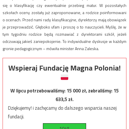
się o klasyfikację czy ewentualnie przebieg matur. W pozostałych
szkołach oceny zostały już zaproponowane, a rodzice poinformowani
o ocenach. Przed nami rady klasyfikacyjne, dyrektorzy mają obowiązek
je przeprowadzić. Głęboko ufam i proszę o to nauczycieli. Myślę, że w
tym tygodniu rodzice będą rozmawiać z dyrektorami szkół, jeżeli
odczuwają jakieś zaniepokojenie. To indywidualne dyskusje w każdym
gronie pedagogicznym – mówiła minister Anna Zaleska.
Wspieraj Fundację Magna Polonia!
W lipcu potrzebowaliśmy:
15 000
zł, zebraliśmy:
15
633,5
zł.
Dziękujemy! i zachęcamy do dalszego wsparcia naszej
fundacji.
104%