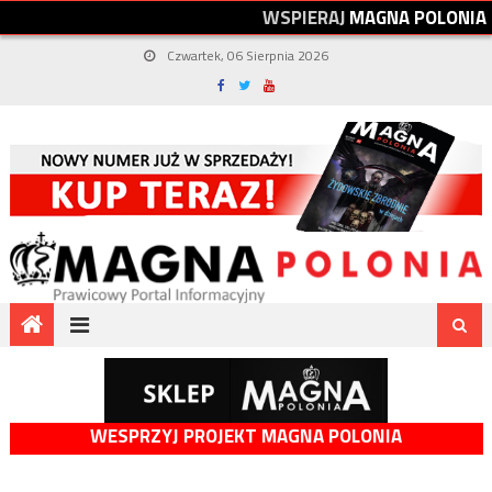
W
S
P
I
E
R
A
J
M
A
G
N
A
P
O
L
O
N
I
A
Czwartek, 06 Sierpnia 2026
WESPRZYJ PROJEKT MAGNA POLONIA