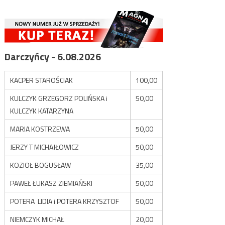
Darczyńcy - 6.08.2026
KACPER STAROŚCIAK
100,00
KULCZYK GRZEGORZ POLIŃSKA i
50,00
KULCZYK KATARZYNA
MARIA KOSTRZEWA
50,00
JERZY T MICHAJŁOWICZ
50,00
KOZIOŁ BOGUSŁAW
35,00
PAWEŁ ŁUKASZ ZIEMIAŃSKI
50,00
POTERA LIDIA i POTERA KRZYSZTOF
50,00
NIEMCZYK MICHAŁ
20,00