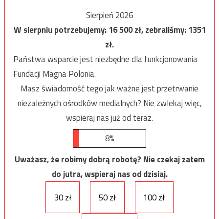
Sierpień 2026
W sierpniu potrzebujemy:
16 500
zł, zebraliśmy:
1351
zł.
Państwa wsparcie jest niezbędne dla funkcjonowania
Fundacji Magna Polonia.
Masz świadomość tego jak ważne jest przetrwanie
niezależnych ośrodków medialnych? Nie zwlekaj więc,
wspieraj nas już od teraz.
8%
Uważasz, że robimy dobrą robotę? Nie czekaj zatem
do jutra, wspieraj nas od dzisiaj.
30 zł
50 zł
100 zł