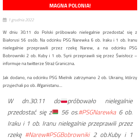
MAGNA POLONIA!
1 grudnia 2022
W dniu 30.11 do Polski próbowało nielegalnie przedostać się z
Białorusi 56 osób. Na odcinku PSG Narewka 6 ob. Iraku i 1 ob. Iranu
nielegalnie przeprawili przez rzekę Narew, a na odcinku PSG
Bobrowniki 2 ob. Kuby i 1 ob. Syrii przeprawili się przez Świsłocz –
informuje na twitterze Straż Graniczna.
Jak dodano, na odcinku PSG Mielnik zatrzymano 2 ob. Ukrainy, którzy
przyjechali po ob. Afganistanu…
W dn.30.11 do
próbowało nielegalnie
przedostać się z
56 os.
#PSGNarewka
6 ob.
Iraku i 1 ob. Iranu nielegalnie przeprawili przez
rzekę
#Narew
#PSGBobrowniki
2 ob.Kuby i 1