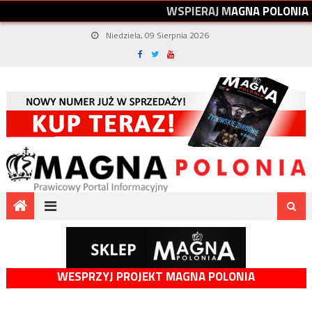
W
S
P
I
E
R
A
J
M
A
G
N
A
P
O
L
O
N
I
A
Niedziela, 09 Sierpnia 2026
WESPRZYJ PROJEKT MAGNA POLONIA