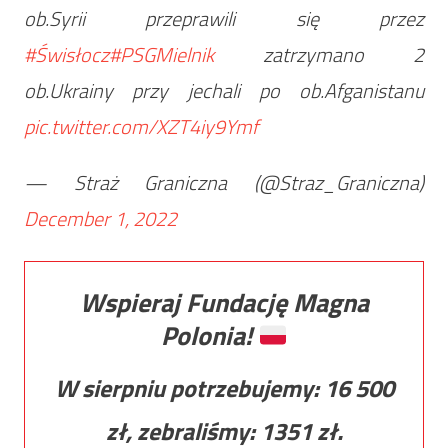
ob.Syrii przeprawili się przez
#Świsłocz
#PSGMielnik
zatrzymano 2
ob.Ukrainy przy jechali po ob.Afganistanu
pic.twitter.com/XZT4iy9Ymf
— Straż Graniczna (@Straz_Graniczna)
December 1, 2022
Wspieraj Fundację Magna
Polonia!
W sierpniu potrzebujemy:
16 500
zł, zebraliśmy:
1351
zł.