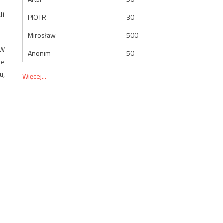
li
PIOTR
30
Mirosław
500
 W
Anonim
50
ze
u,
Więcej...