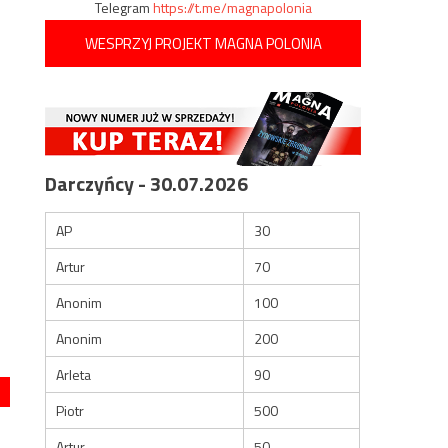
Telegram
https://t.me/magnapolonia
WESPRZYJ PROJEKT MAGNA POLONIA
Darczyńcy - 30.07.2026
AP
30
Artur
70
Anonim
100
Anonim
200
Arleta
90
Piotr
500
Artur
50