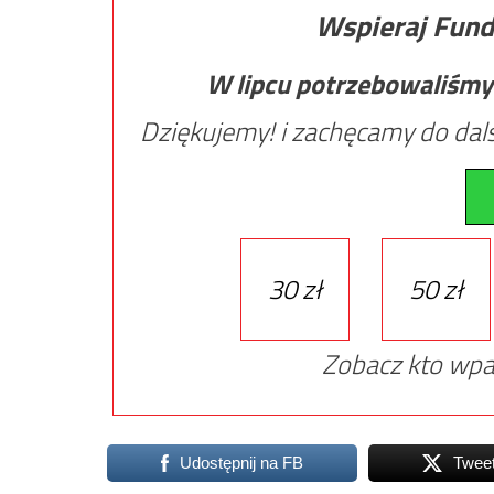
Wspieraj Fund
W lipcu potrzebowaliśmy
Dziękujemy! i zachęcamy do dals
30 zł
50 zł
Zobacz kto wpa
Udostępnij na FB
Twee