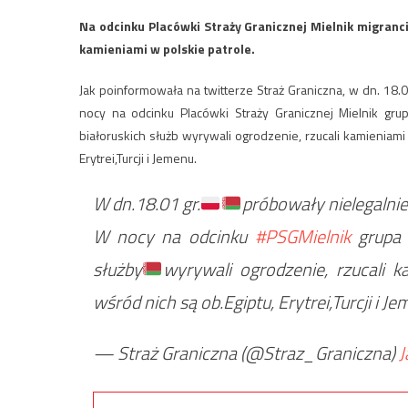
Na odcinku Placówki Straży Granicznej Mielnik migranci
kamieniami w polskie patrole.
Jak poinformowała na twitterze Straż Graniczna, w dn. 18.0
nocy na odcinku Placówki Straży Granicznej Mielnik gru
białoruskich służb wyrywali ogrodzenie, rzucali kamieniami
Erytrei,Turcji i Jemenu.
W dn.18.01 gr.
próbowały nielegalnie
W nocy na odcinku
#PSGMielnik
grupa 
służby
wyrywali ogrodzenie, rzucali k
wśród nich są ob.Egiptu, Erytrei,Turcji i J
— Straż Graniczna (@Straz_Graniczna)
J