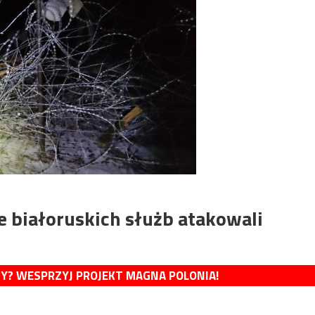
e białoruskich służb atakowali
MY? WESPRZYJ PROJEKT MAGNA POLONIA!