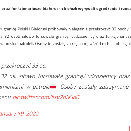
 oraz funkcjonariusze białoruskich służb wyrywali ogrodzenie i rzuca
1 granicę Polski i Białorusi próbowały nielegalnie przekroczyć 33 osoby.
pa 32 osób siłowo forsowała granicę. Cudzoziemcy oraz funkcjonarius
 w polskie patroleF. Osoby te zostały zatrzymane, wśród nich są ob. Egipt
 przekroczyć 33 os.
32 os. siłowo forsowała granicę.Cudzoziemcy oraz
amieniami w patrole
. Osoby zostały zatrzymane,
emenu.
pic.twitter.com/ljYy2oNSd6
anuary 19, 2022