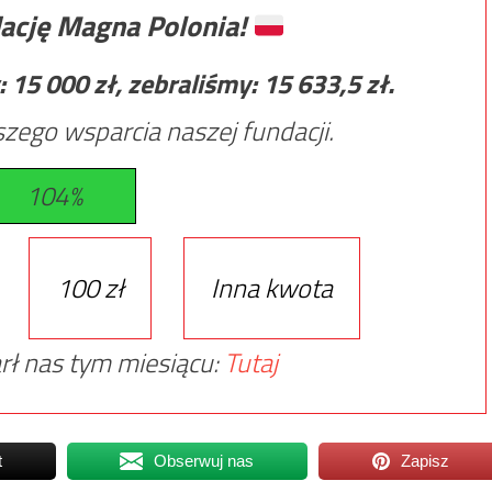
ację Magna Polonia!
:
15 000
zł, zebraliśmy:
15 633,5
zł.
zego wsparcia naszej fundacji.
104%
100 zł
Inna kwota
rł nas tym miesiącu:
Tutaj
t
Obserwuj nas
Zapisz