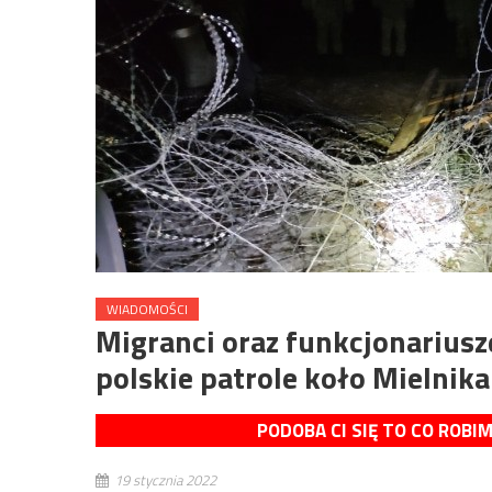
WIADOMOŚCI
Migranci oraz funkcjonariusz
polskie patrole koło Mielnika
PODOBA CI SIĘ TO CO ROBI
19 stycznia 2022