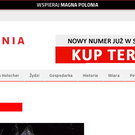
W
S
P
I
E
R
A
J
M
A
G
N
A
P
O
L
O
N
I
A
& Holocher
Żydzi
Gospodarka
Historia
Wiara
Po