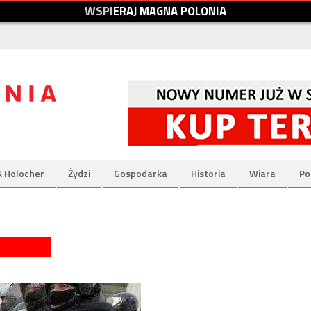
W
S
P
I
E
R
A
J
M
A
G
N
A
P
O
L
O
N
I
A
& Holocher
Żydzi
Gospodarka
Historia
Wiara
Po