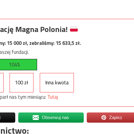
ację Magna Polonia!
my:
15 000
zł, zebraliśmy:
15 633,5
zł.
szej fundacji.
104%
100 zł
Inna kwota
parł nas tym miesiącu:
Tutaj
t
Obserwuj nas
Zapisz
nictwo: