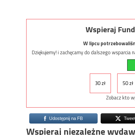
Wspieraj Fund
W lipcu potrzebowaliś
Dziękujemy! i zachęcamy do dalszego wsparcia na
30 zł
50 zł
Zobacz kto w
Udostępnij na FB
Twee
Wspieraj niezależne wydaw