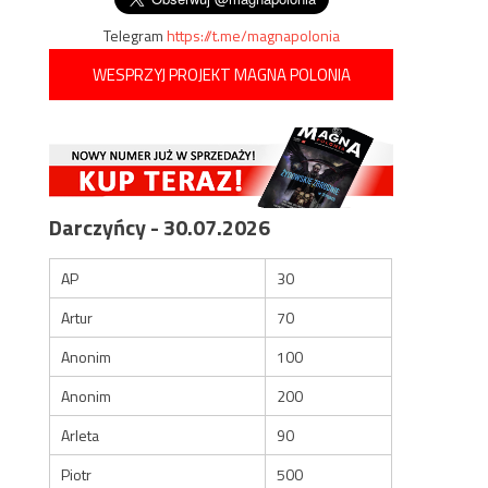
Telegram
https://t.me/magnapolonia
WESPRZYJ PROJEKT MAGNA POLONIA
Darczyńcy - 30.07.2026
AP
30
Artur
70
Anonim
100
Anonim
200
Arleta
90
Piotr
500