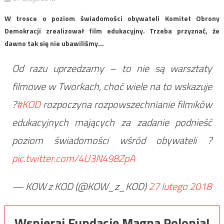
W trosce o poziom świadomości obywateli Komitet Obrony
Demokracji zrealizował film edukacyjny. Trzeba przyznać, że
dawno tak się nie ubawiliśmy…
Od razu uprzedzamy – to nie są warsztaty
filmowe w Tworkach, choć wiele na to wskazuje
?
#KOD
rozpoczyna rozpowszechnianie filmików
edukacyjnych mających za zadanie podnieść
poziom świadomości wśród obywateli ?
pic.twitter.com/4U3N498ZpA
— KOW z KOD (@KOW_z_KOD)
27 lutego 2018
Wspieraj Fundację Magna Polonia!