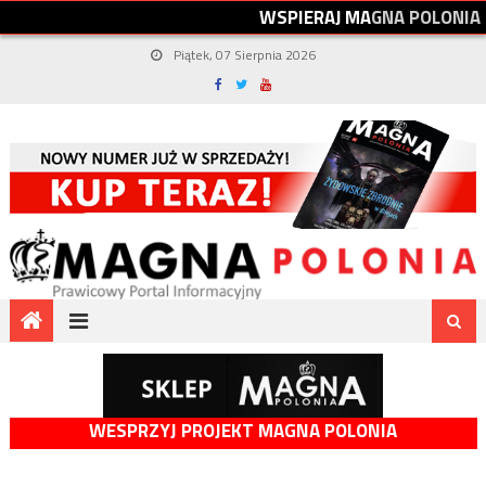
W
S
P
I
E
R
A
J
M
A
G
N
A
P
O
L
O
N
I
A
Piątek, 07 Sierpnia 2026
WESPRZYJ PROJEKT MAGNA POLONIA