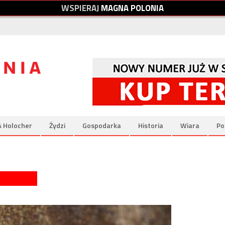
W
S
P
I
E
R
A
J
M
A
G
N
A
P
O
L
O
N
I
A
& Holocher
Żydzi
Gospodarka
Historia
Wiara
Po