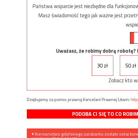
Państwa wsparcie jest niezbędne dla funkcjonow
Masz świadomość tego jak ważne jest przetrw
wspie
Uważasz, że robimy dobrą robotę? Ni
30 zł
50 zł
Zobacz kto w
Dziękujemy za pomoc prawną Kancelarii Prawnej Litwin:
http
PODOBA CI SIĘ TO CO ROBI
Nawigacja
Kierownictwo gdańskiego parabanku zostało oskarżon