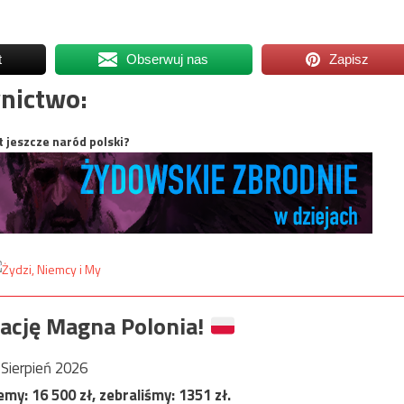
t
Obserwuj nas
Zapisz
nictwo:
t jeszcze naród polski?
ację Magna Polonia!
Sierpień 2026
jemy:
16 500
zł, zebraliśmy:
1351
zł.