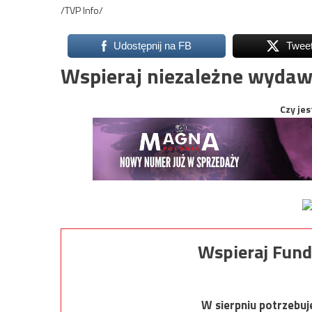
/TVP Info/
Udostępnij na FB
Twee
Wspieraj niezależne wydaw
Czy jes
Wspieraj Fund
W sierpniu potrzebu