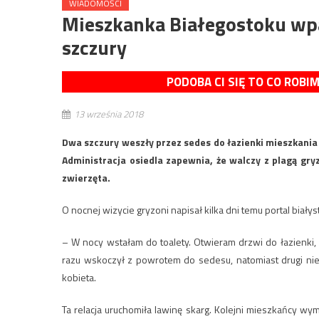
WIADOMOŚCI
Mieszkanka Białegostoku wpa
szczury
PODOBA CI SIĘ TO CO ROBI
13 września 2018
Dwa szczury weszły przez sedes do łazienki mieszkania 
Administracja osiedla zapewnia, że walczy z plagą gry
zwierzęta.
O nocnej wizycie gryzoni napisał kilka dni temu portal biał
– W nocy wstałam do toalety. Otwieram drzwi do łazienki,
razu wskoczył z powrotem do sedesu, natomiast drugi nie
kobieta.
Ta relacja uruchomiła lawinę skarg. Kolejni mieszkańcy wymi