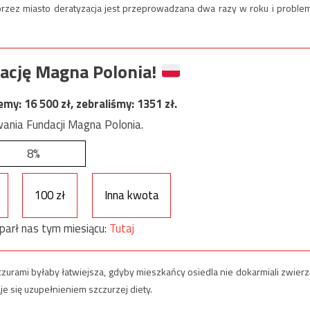
rzez miasto deratyzacja jest przeprowadzana dwa razy w roku i proble
ację Magna Polonia!
jemy:
16 500
zł, zebraliśmy:
1351
zł.
ania Fundacji Magna Polonia.
8%
100 zł
Inna kwota
parł nas tym miesiącu:
Tutaj
czurami byłaby łatwiejsza, gdyby mieszkańcy osiedla nie dokarmiali zwierz
e się uzupełnieniem szczurzej diety.