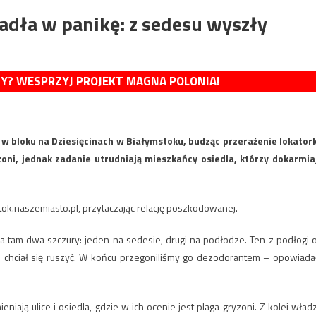
dła w panikę: z sedesu wyszły
MY? WESPRZYJ PROJEKT MAGNA POLONIA!
w bloku na Dziesięcinach w Białymstoku, budząc przerażenie lokatork
zoni, jednak zadanie utrudniają mieszkańcy osiedla, którzy dokarmia
ystok.naszemiasto.pl, przytaczając relację poszkodowanej.
 a tam dwa szczury: jeden na sedesie, drugi na podłodze. Ten z podłogi 
 chciał się ruszyć. W końcu przegoniliśmy go dezodorantem – opowiada
eniają ulice i osiedla, gdzie w ich ocenie jest plaga gryzoni. Z kolei wład