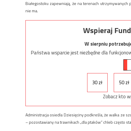
Białegostoku zapewniają, że na terenach utrzymywanych p
nie ma.
Wspieraj Fund
W sierpniu potrzebu
Państwa wsparcie jest niezbędne dla funkcjonow
30 zł
50 zł
Zobacz kto w
Administracja osiedla Dziesięciny podkreśla, że walka ze sz
– pozostawiany na trawnikach „dla ptaków” chleb często staj