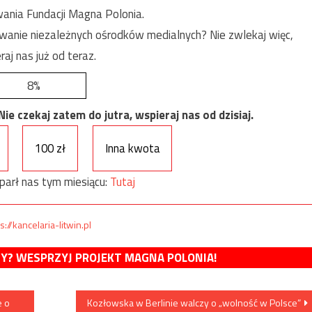
ania Fundacji Magna Polonia.
anie niezależnych ośrodków medialnych? Nie zwlekaj więc,
raj nas już od teraz.
8%
e czekaj zatem do jutra, wspieraj nas od dzisiaj.
100 zł
Inna kwota
parł nas tym miesiącu:
Tutaj
s://kancelaria-litwin.pl
MY? WESPRZYJ PROJEKT MAGNA POLONIA!
e o
Kozłowska w Berlinie walczy o „wolność w Polsce”