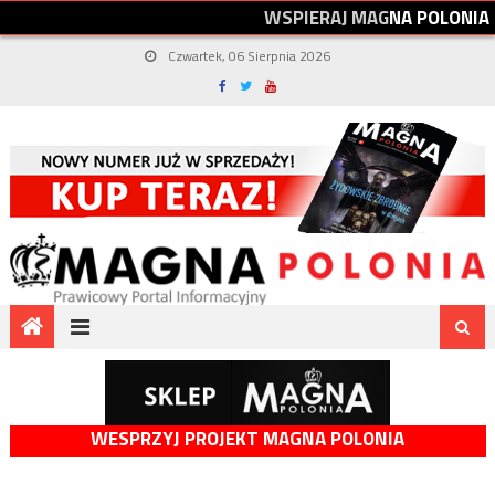
W
S
P
I
E
R
A
J
M
A
G
N
A
P
O
L
O
N
I
A
Czwartek, 06 Sierpnia 2026
WESPRZYJ PROJEKT MAGNA POLONIA