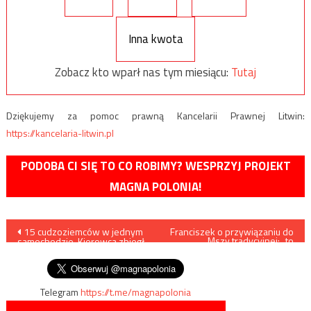
Inna kwota
Zobacz kto wparł nas tym miesiącu:
Tutaj
Dziękujemy za pomoc prawną Kancelarii Prawnej Litwin:
https://kancelaria-litwin.pl
PODOBA CI SIĘ TO CO ROBIMY? WESPRZYJ PROJEKT
MAGNA POLONIA!
Nawigacja
15 cudzoziemców w jednym
Franciszek o przywiązaniu do
Mszy tradycyjnej: „to
samochodzie. Kierowca zbiegł
nostalgiczna choroba”
wpisu
funkcjonariuszom SG
Telegram
https://t.me/magnapolonia