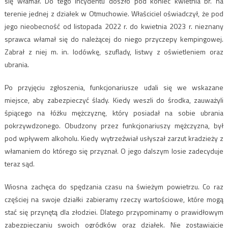
się włamał. Do tego incydentu doszło pod koniec kwietnia br. na
terenie jednej z działek w Otmuchowie. Właściciel oświadczył, że pod
jego nieobecność od listopada 2022 r. do kwietnia 2023 r. nieznany
sprawca włamał się do należącej do niego przyczepy kempingowej.
Zabrał z niej m. in. lodówkę, szuflady, listwy z oświetleniem oraz
ubrania.
Po przyjęciu zgłoszenia, funkcjonariusze udali się we wskazane
miejsce, aby zabezpieczyć ślady. Kiedy weszli do środka, zauważyli
śpiącego na łóżku mężczyznę, który posiadał na sobie ubrania
pokrzywdzonego. Obudzony przez funkcjonariuszy mężczyzna, był
pod wpływem alkoholu. Kiedy wytrzeźwiał usłyszał zarzut kradzieży z
włamaniem do którego się przyznał. O jego dalszym losie zadecyduje
teraz sąd.
Wiosna zachęca do spędzania czasu na świeżym powietrzu. Co raz
częściej na swoje działki zabieramy rzeczy wartościowe, które mogą
stać się przynętą dla złodziei. Dlatego przypominamy o prawidłowym
zabezpieczaniu swoich ogródków oraz działek. Nie zostawiajcie