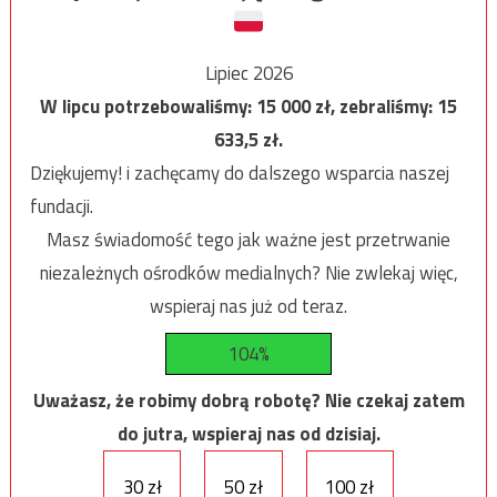
Lipiec 2026
W lipcu potrzebowaliśmy:
15 000
zł, zebraliśmy:
15
633,5
zł.
Dziękujemy! i zachęcamy do dalszego wsparcia naszej
fundacji.
Masz świadomość tego jak ważne jest przetrwanie
niezależnych ośrodków medialnych? Nie zwlekaj więc,
wspieraj nas już od teraz.
104%
Uważasz, że robimy dobrą robotę? Nie czekaj zatem
do jutra, wspieraj nas od dzisiaj.
30 zł
50 zł
100 zł