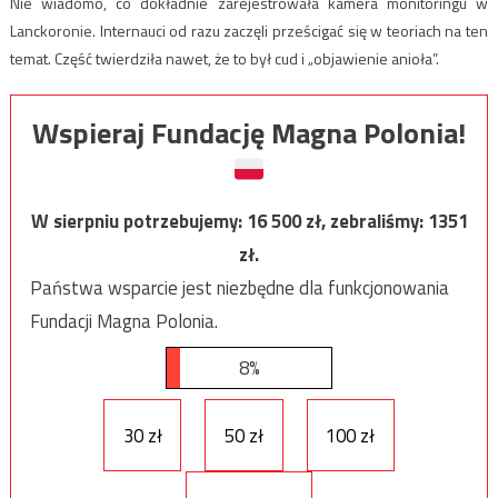
Nie wiadomo, co dokładnie zarejestrowała kamera monitoringu w
Lanckoronie. Internauci od razu zaczęli prześcigać się w teoriach na ten
temat. Część twierdziła nawet, że to był cud i „objawienie anioła”.
Wspieraj Fundację Magna Polonia!
W sierpniu potrzebujemy:
16 500
zł, zebraliśmy:
1351
zł.
Państwa wsparcie jest niezbędne dla funkcjonowania
Fundacji Magna Polonia.
8%
30 zł
50 zł
100 zł