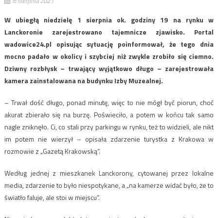
6 sierpnia 2021
W ubiegłą niedzielę 1 sierpnia ok. godziny 19 na rynku w
Lanckoronie zarejestrowano tajemnicze zjawisko. Portal
wadowice24.pl opisując sytuację poinformował, że tego dnia
mocno padało w okolicy i szybciej niż zwykle zrobiło się ciemno.
Dziwny rozbłysk – trwający wyjątkowo długo – zarejestrowała
kamera zainstalowana na budynku Izby Muzealnej.
– Trwał dość długo, ponad minutę, więc to nie mógł być piorun, choć
akurat zbierało się na burzę. Poświeciło, a potem w końcu tak samo
nagle zniknęło. Ci, co stali przy parkingu w rynku, też to widzieli, ale nikt
im potem nie wierzył – opisała zdarzenie turystka z Krakowa w
rozmowie z „Gazetą Krakowską”.
Według jednej z mieszkanek Lanckorony, cytowanej przez lokalne
media, zdarzenie to było niespotykane, a „na kamerze widać było, że to
światło faluje, ale stoi w miejscu”.