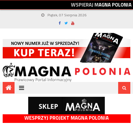
W
S
P
I
E
R
A
J
M
A
G
N
A
P
O
L
O
N
I
A
Piątek, 07 Sierpnia 2026
WESPRZYJ PROJEKT MAGNA POLONIA