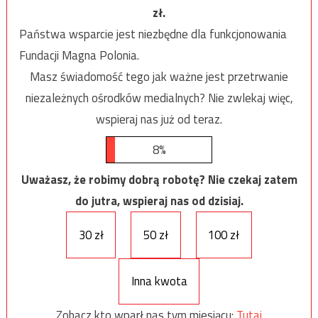
zł.
Państwa wsparcie jest niezbędne dla funkcjonowania
Fundacji Magna Polonia.
Masz świadomość tego jak ważne jest przetrwanie
niezależnych ośrodków medialnych? Nie zwlekaj więc,
wspieraj nas już od teraz.
8%
Uważasz, że robimy dobrą robotę? Nie czekaj zatem
do jutra, wspieraj nas od dzisiaj.
30 zł
50 zł
100 zł
Inna kwota
Zobacz kto wparł nas tym miesiącu:
Tutaj