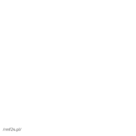
/rmf24.pl/