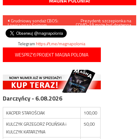
MAGNA POLONIA!
Nawigacja
Grudniowy sondaż CBOS:
Prezydent: szczepionka na
COVID-19 może być dostępna
Lewica poza Sejmem
kilka dni po dopuszczeniu jej
wpisu
na rynek europejski
Telegram
https://t.me/magnapolonia
WESPRZYJ PROJEKT MAGNA POLONIA
Darczyńcy - 6.08.2026
KACPER STAROŚCIAK
100,00
KULCZYK GRZEGORZ POLIŃSKA i
50,00
KULCZYK KATARZYNA