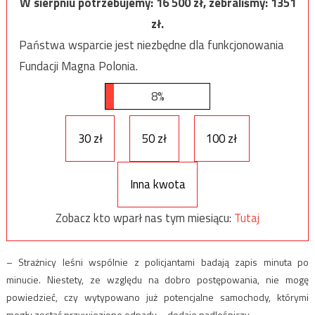
W sierpniu potrzebujemy:
16 500
zł, zebraliśmy:
1351
zł.
Państwa wsparcie jest niezbędne dla funkcjonowania
Fundacji Magna Polonia.
8%
30 zł
50 zł
100 zł
Inna kwota
Zobacz kto wparł nas tym miesiącu:
Tutaj
– Strażnicy leśni wspólnie z policjantami badają zapis minuta po
minucie. Niestety, ze względu na dobro postępowania, nie mogę
powiedzieć, czy wytypowano już potencjalne samochody, którymi
mogły zostać przywiezione odpady – dodaje nadleśniczy.