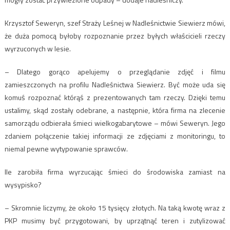
Krzysztof Seweryn, szef Straży Leśnej w Nadleśnictwie Siewierz mówi,
że duża pomocą byłoby rozpoznanie przez byłych właścicieli rzeczy
wyrzuconych w lesie.
– Dlatego gorąco apelujemy o przeglądanie zdjęć i filmu
zamieszczonych na profilu Nadleśnictwa Siewierz. Być może uda się
komuś rozpoznać którąś z prezentowanych tam rzeczy. Dzięki temu
ustalimy, skąd zostały odebrane, a następnie, która firma na zlecenie
samorządu odbierała śmieci wielkogabarytowe – mówi Seweryn. Jego
zdaniem połączenie takiej informacji ze zdjęciami z monitoringu, to
niemal pewne wytypowanie sprawców.
Ile zarobiła firma wyrzucając śmieci do środowiska zamiast na
wysypisko?
– Skromnie liczymy, że około 15 tysięcy złotych. Na taką kwotę wraz z
PKP musimy być przygotowani, by uprzątnąć teren i zutylizować