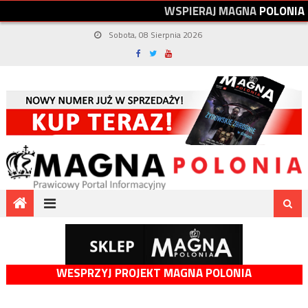
W
S
P
I
E
R
A
J
M
A
G
N
A
P
O
L
O
N
I
A
Sobota, 08 Sierpnia 2026
WESPRZYJ PROJEKT MAGNA POLONIA