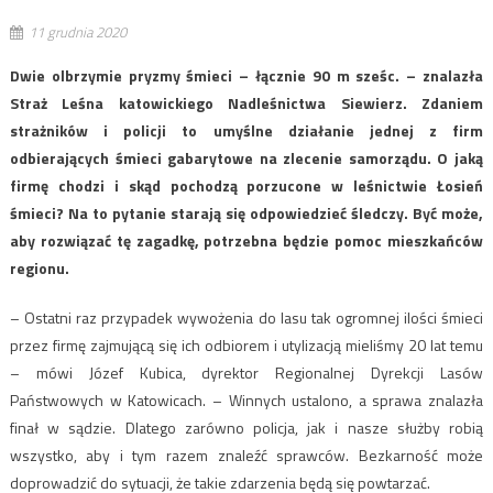
11 grudnia 2020
Dwie olbrzymie pryzmy śmieci – łącznie 90 m sześc. – znalazła
Straż Leśna katowickiego Nadleśnictwa Siewierz. Zdaniem
strażników i policji to umyślne działanie jednej z firm
odbierających śmieci gabarytowe na zlecenie samorządu. O jaką
firmę chodzi i skąd pochodzą porzucone w leśnictwie Łosień
śmieci? Na to pytanie starają się odpowiedzieć śledczy. Być może,
aby rozwiązać tę zagadkę, potrzebna będzie pomoc mieszkańców
regionu.
– Ostatni raz przypadek wywożenia do lasu tak ogromnej ilości śmieci
przez firmę zajmującą się ich odbiorem i utylizacją mieliśmy 20 lat temu
– mówi Józef Kubica, dyrektor Regionalnej Dyrekcji Lasów
Państwowych w Katowicach. – Winnych ustalono, a sprawa znalazła
finał w sądzie. Dlatego zarówno policja, jak i nasze służby robią
wszystko, aby i tym razem znaleźć sprawców. Bezkarność może
doprowadzić do sytuacji, że takie zdarzenia będą się powtarzać.