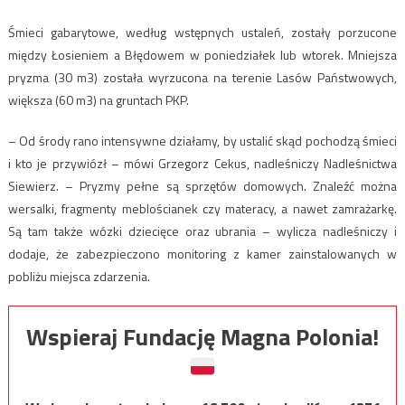
Śmieci gabarytowe, według wstępnych ustaleń, zostały porzucone
między Łosieniem a Błędowem w poniedziałek lub wtorek. Mniejsza
pryzma (30 m3) została wyrzucona na terenie Lasów Państwowych,
większa (60 m3) na gruntach PKP.
– Od środy rano intensywne działamy, by ustalić skąd pochodzą śmieci
i kto je przywiózł – mówi Grzegorz Cekus, nadleśniczy Nadleśnictwa
Siewierz. – Pryzmy pełne są sprzętów domowych. Znaleźć można
wersalki, fragmenty meblościanek czy materacy, a nawet zamrażarkę.
Są tam także wózki dziecięce oraz ubrania – wylicza nadleśniczy i
dodaje, że zabezpieczono monitoring z kamer zainstalowanych w
pobliżu miejsca zdarzenia.
Wspieraj Fundację Magna Polonia!