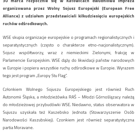
30 marca rozpocznie się w Katowicach dwudniowa impreza
organizowana przez Wolny Sojusz Europejski (European Free
Alliance) z udziałem przedstawicieli kilkudziesięciu europejskich
ruchów odśrodkowych.
WSE skupia organizacje europejskie o programach regionalistycznych i
separatystycznych (często o charakterze etno-nacjonalistycznym).
Sojusz współtworzy, wraz z niemieckimi Zielonymi, frakcję w
Parlamencie Europejskim. WSE dąży do likwidacji państw narodowych
w Europie i popiera wszystkie ruchy odśrodkowe w Europie. Wyrazem
tego jest program „Europy Stu Flag”.
Członkiem Wolnego Sojuszu Europejskiego jest również Ruch
Autonomii Śląska, a młodzieżówka RAŚ – Młodzi Górnoślązacy należą
do młodzieżowej przybudówki WSE. Niedawno, status obserwatora w
Sujuszu uzyskała też Kaszebsko Jednota (Stowarzyszenie Osób
Narodowości Kaszubskiej). Czonkiem jest również separatystyczna
partia Moravane.