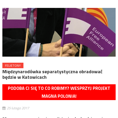
FELIETONY
Międzynarodówka separatystyczna obradować
będzie w Katowicach
PODOBA CI SIĘ TO CO ROBIMY? WESPRZYJ PROJEKT
MAGNA POLONIA!
25 lutego 2017