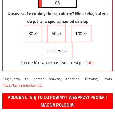
8%
Uważasz, że robimy dobrą robotę? Nie czekaj zatem
do jutra, wspieraj nas od dzisiaj.
30 zł
50 zł
100 zł
Inna kwota
Zobacz kto wparł nas tym miesiącu:
Tutaj
Dziękujemy za pomoc prawną Kancelarii Prawnej Litwin:
https://kancelaria-litwin.pl
PODOBA CI SIĘ TO CO ROBIMY? WESPRZYJ PROJEKT
MAGNA POLONIA!