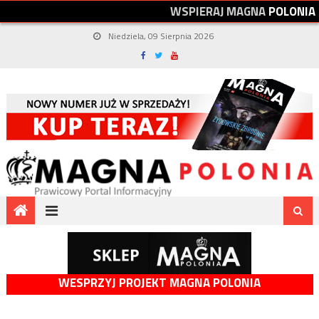
W
S
P
I
E
R
A
J
M
A
G
N
A
P
O
L
O
N
I
A
Niedziela, 09 Sierpnia 2026
WESPRZYJ PROJEKT MAGNA POLONIA