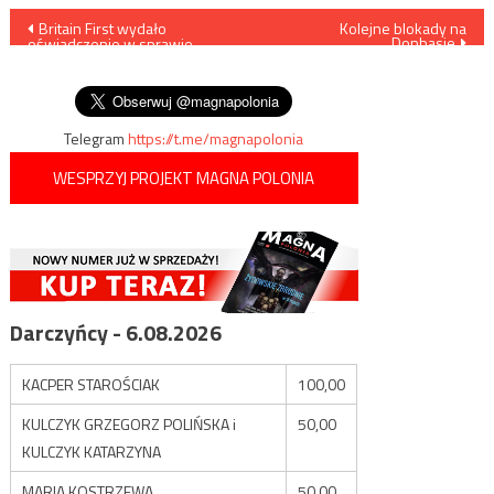
Nawigacja
Britain First wydało
Kolejne blokady na
Donbasie
oświadczenie w sprawie
wpisu
zatrzymania na lotnisku Jacka
Międlara (VIDEO)
Telegram
https://t.me/magnapolonia
WESPRZYJ PROJEKT MAGNA POLONIA
Darczyńcy - 6.08.2026
KACPER STAROŚCIAK
100,00
KULCZYK GRZEGORZ POLIŃSKA i
50,00
KULCZYK KATARZYNA
MARIA KOSTRZEWA
50,00