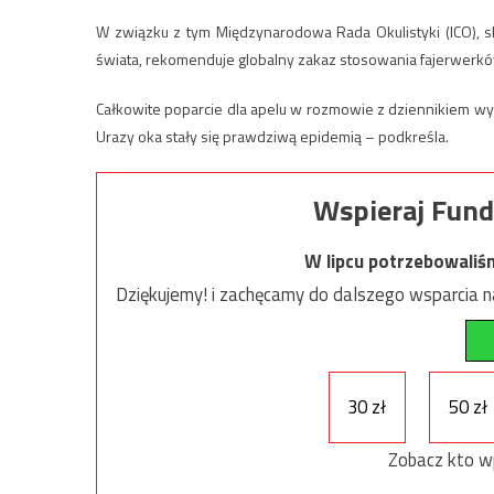
W związku z tym Międzynarodowa Rada Okulistyki (ICO), s
świata, rekomenduje globalny zakaz stosowania fajerwerk
Całkowite poparcie dla apelu w rozmowie z dziennikiem wyra
Urazy oka stały się prawdziwą epidemią – podkreśla.
Wspieraj Fund
W lipcu potrzebowaliś
Dziękujemy! i zachęcamy do dalszego wsparcia na
30 zł
50 zł
Zobacz kto w