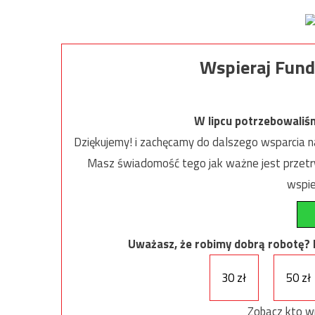
Wspieraj Fund
W lipcu potrzebowaliś
Dziękujemy! i zachęcamy do dalszego wsparcia na
Masz świadomość tego jak ważne jest przetrw
wspie
Uważasz, że robimy dobrą robotę? Ni
30 zł
50 zł
Zobacz kto w