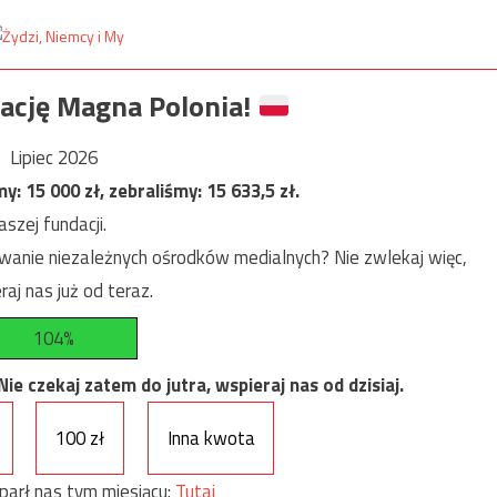
ację Magna Polonia!
Lipiec 2026
my:
15 000
zł, zebraliśmy:
15 633,5
zł.
szej fundacji.
anie niezależnych ośrodków medialnych? Nie zwlekaj więc,
raj nas już od teraz.
104%
e czekaj zatem do jutra, wspieraj nas od dzisiaj.
100 zł
Inna kwota
parł nas tym miesiącu:
Tutaj