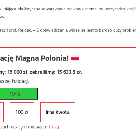
kupiająca okulistyczne towarzystwa naukowe niemal ze wszystkich kraj
ów.
ził prof. Rejdak. – Z doświadczenia widzę, że jest to bardzo duży proble
ację Magna Polonia!
my:
15 000
zł, zebraliśmy:
15 633,5
zł.
szej fundacji.
104%
100 zł
Inna kwota
parł nas tym miesiącu:
Tutaj