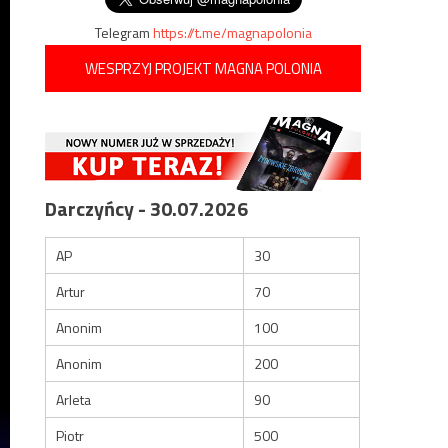
Telegram
https://t.me/magnapolonia
WESPRZYJ PROJEKT MAGNA POLONIA
Darczyńcy - 30.07.2026
AP
30
Artur
70
Anonim
100
Anonim
200
Arleta
90
Piotr
500