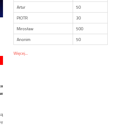
Artur
50
PIOTR
30
Mirosław
500
Anonim
50
Więcej...
ka
ów
są
sy