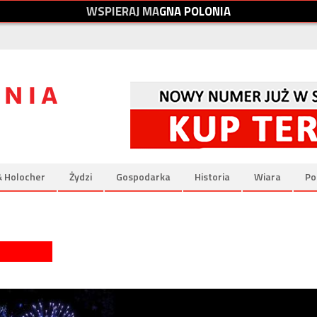
W
S
P
I
E
R
A
J
M
A
G
N
A
P
O
L
O
N
I
A
& Holocher
Żydzi
Gospodarka
Historia
Wiara
Po