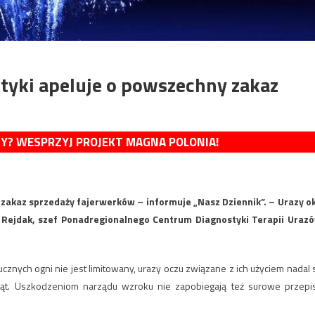
yki apeluje o powszechny zakaz
MY? WESPRZYJ PROJEKT MAGNA POLONIA!
zakaz sprzedaży fajerwerków – informuje „Nasz Dziennik”. – Urazy o
 Rejdak, szef Ponadregionalnego Centrum Diagnostyki Terapii Uraz
znych ogni nie jest limitowany, urazy oczu związane z ich użyciem nadal 
wiąt. Uszkodzeniom narządu wzroku nie zapobiegają też surowe przepi