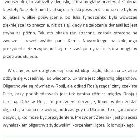
Tymoszenko, to założyłby dynastię, która mogłaby przetrwać stulecia.
Niestety Naczelnik nie chciał się dla Polski poświecić, chociaż nie byłoby
to jakieś wielkie poświęcenie, bo Julia Tymoszenko była wówczas
piękniejsza i to znacznie, niż dzisiaj, kiedy na żałożenie dynastii już jest
chyba za późno. Tak oto okazja raz stracona, została stracona na
zawsze i nawet wybór pana Karola Nawrockiego na kolejnego
prezydenta Rzeczypospolitsej nie zastąpi dynastii, która mogłaby
przetrwać stulecia.
Wróćmy jednak do głębokiej rekonstrukcji rządu, która na Ukrainie
odbyła się wcześniej. Jak wiadomo, Ukraina jest oligarchią oligarchów.
Oligarchowie są również w Rosji, ale odkąd Rosją rządzi zimy czekista
Putin, przy podobieństwach jest też istotna różnica między Rosją i
Ukrainą. Otóż w Rosji, to prezydent decyduje, komu wolno zostać
oligarchą, a komu nie wolno, podczas gdy na Ukrainie, to oligarchowie
decydują, kto może być prezydentem. Prezydent Zełeński jest przecież
wynalazkiem oligarchy z żydowskimi korzeniami, Igora Kołomojskiego.