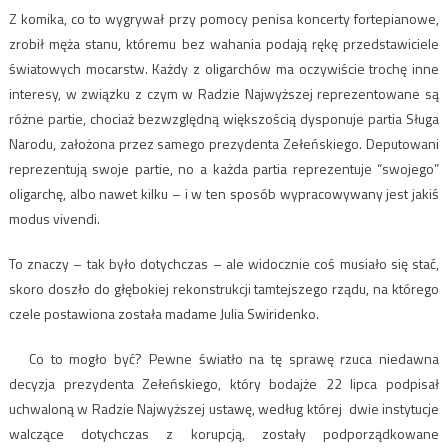
Z komika, co to wygrywał przy pomocy penisa koncerty fortepianowe,
zrobił męża stanu, któremu bez wahania podają rękę przedstawiciele
światowych mocarstw. Każdy z oligarchów ma oczywiście trochę inne
interesy, w związku z czym w Radzie Najwyższej reprezentowane są
różne partie, chociaż bezwzględną większością dysponuje partia Sługa
Narodu, założona przez samego prezydenta Zełeńskiego. Deputowani
reprezentują swoje partie, no a każda partia reprezentuje “swojego”
oligarchę, albo nawet kilku – i w ten sposób wypracowywany jest jakiś
modus vivendi.
To znaczy – tak było dotychczas – ale widocznie coś musiało się stać,
skoro doszło do głębokiej rekonstrukcji tamtejszego rządu, na którego
czele postawiona została madame Julia Swiridenko.
Co to mogło być? Pewne światło na tę sprawę rzuca niedawna
decyzja prezydenta Zełeńskiego, który bodajże 22 lipca podpisał
uchwaloną w Radzie Najwyższej ustawę, według której dwie instytucje
walczące dotychczas z korupcją, zostały podporządkowane