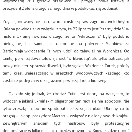
większością 263 głosów przeciwko 13 przyjęła nową ustawę, a
prezydent Zełeński tego samego dnia w podskokach ją podpisał.
Zdymisjonowany nie tak dawno minister spraw zagranicznych Dmytro
Kułeba powiedział w związku z tym, że 22 lipca to jest “czarny dzień” w
historii Ukrainy również dlatego, że te “wkroczenia” były podobno
nielegalne, tak samo, jak dokonane na polecenie Sienkiewicza
Bartłomieja wkroczenie “silnych ludzi” do telewizji na Woronicza. Od
tamtej pory rządowa telewizja jest “w likwidacji”, ale tylko patrzeć, jak
nowy minister sprazwiedliwości, były sędzia Waldemar Żurek, położy
temu kres, umieszczając w aresztach wydobywczych każdego, kto
zostanie podejrzany o zagrażanie prworządności ludowej.
Okazało się jednak, że chociaż Putin jest dobry na wszystko, to
widocznie jakimś ukraińskim oligarchom ten ruch się nie spodobał. Nie
tylko zresztą im, bo nie spodobał się też sojusznikom Ukrainy, co to
pragną – jak np. prezydent Macron – związać z nią losy swoich krajów.
Zewnętrznym znakiem tych nastrojów były protestacyjne
demonstracje w kilku miastach, między innymi – w Kijowie, gdzie ponoć