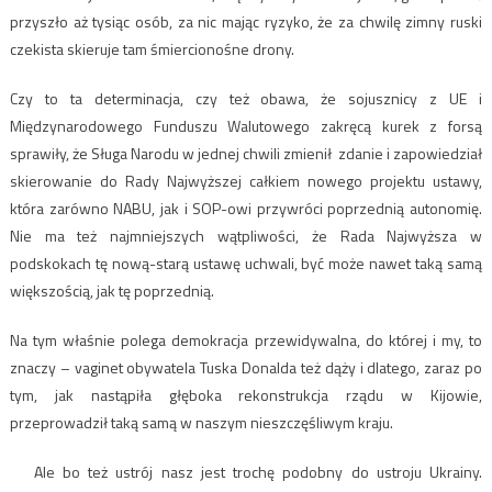
przyszło aż tysiąc osób, za nic mając ryzyko, że za chwilę zimny ruski
czekista skieruje tam śmiercionośne drony.
Czy to ta determinacja, czy też obawa, że sojusznicy z UE i
Międzynarodowego Funduszu Walutowego zakręcą kurek z forsą
sprawiły, że Sługa Narodu w jednej chwili zmienił zdanie i zapowiedział
skierowanie do Rady Najwyższej całkiem nowego projektu ustawy,
która zarówno NABU, jak i SOP-owi przywróci poprzednią autonomię.
Nie ma też najmniejszych wątpliwości, że Rada Najwyższa w
podskokach tę nową-starą ustawę uchwali, być może nawet taką samą
większością, jak tę poprzednią.
Na tym właśnie polega demokracja przewidywalna, do której i my, to
znaczy – vaginet obywatela Tuska Donalda też dąży i dlatego, zaraz po
tym, jak nastąpiła głęboka rekonstrukcja rządu w Kijowie,
przeprowadził taką samą w naszym nieszczęśliwym kraju.
Ale bo też ustrój nasz jest trochę podobny do ustroju Ukrainy.