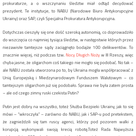
prokuraturze, a o wszczynaniu śledztw miał odtąd decydować
prezydent. Te instytucje, to NABU (Narodowe Biuro Antykorupcyjne
Ukrainy) oraz SAP, czyli Specjalna Prokuratura Antykorupcyjna.
Dotychczas cieszyły się one dość szeroką autonomią, co doprowadziło
do wszczęcia co najmniej tysiąca śledztw, w następstwie których przez
niezawisłe tamtejsze sądy zaciągnęto bodajże 100 delikwentów. To
znacznie więcej, niż podczas tzw.
Nocy Długich Noży
w III Rzeszy, więc
chyba jasne, że oligarchom coś takiego nie mogło się podobać. No tak –
ale NABU została utworzona po to, by Ukraina mogła współpracować z
Unią Europejską i Miedzynarodowym Funduszem Walutowym – co
tamtejszym oligarchom już się podobało. Sprawa nie była zatem prosta
– ale od czego zimny ruski czekista Putin?
Putin jest dobry na wszystko, toteż Służba Bezpieki Ukrainy, jak to się
mówi – “wkroczyła” – zarówno do NABU, jak i SAP-u pod pretekstem,
że zagnieździli się tam ruscy agenci, którzy pod pozorem walki z
korupcją wykonywali swoją krecią robotę.Toteż Rada Najwyższa