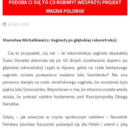
PODOBA CI SIĘ TO CO ROBIMY? WESPRZYJ PROJEKT
MAGNA POLONIA!
26 lipca 2025
Stanisław Michalkiewicz: Vaginety po głębokiej rekonstrukcji
Czy to przypadek, czy nie – że rekonstrukcja vaginetu obywatela
Tuska Donalda dokonała się po 40 dniach oczekiwania dopiero po
głębokiej rekonstrukcji rządu w Kijowie, gdzie na czele tamtejszego
vaginetu została postawiona madame Julia Swiridenko? Nie ona
pierwsza stanęła na czele ukraińskioego vaginetu, bo wcześniej była
piękna Julia Tymoszenko. Wspominam o niej, bo stracona została wtedy
okazja, by położyć solidne fundamenty pod Rzeczpospolitą Obojga
Narodów.
Gdyby – jak wówczas w czynie społecznym radziłem – Naczelnik
Państwa Jarosław Kaczyński poświęcił się dla Polski i ożenił z Julią