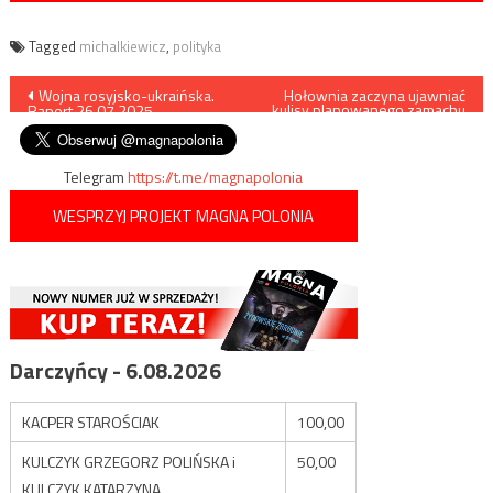
Tagged
michalkiewicz
,
polityka
Nawigacja
Wojna rosyjsko-ukraińska.
Hołownia zaczyna ujawniać
kulisy planowanego zamachu
Raport 26.07.2025
stanu
wpisu
Telegram
https://t.me/magnapolonia
WESPRZYJ PROJEKT MAGNA POLONIA
Darczyńcy - 6.08.2026
KACPER STAROŚCIAK
100,00
KULCZYK GRZEGORZ POLIŃSKA i
50,00
KULCZYK KATARZYNA