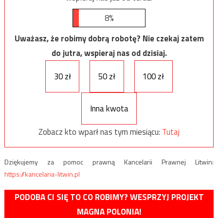
8%
Uważasz, że robimy dobrą robotę? Nie czekaj zatem
do jutra, wspieraj nas od dzisiaj.
30 zł
50 zł
100 zł
Inna kwota
Zobacz kto wparł nas tym miesiącu:
Tutaj
Dziękujemy za pomoc prawną Kancelarii Prawnej Litwin:
https://kancelaria-litwin.pl
PODOBA CI SIĘ TO CO ROBIMY? WESPRZYJ PROJEKT
MAGNA POLONIA!