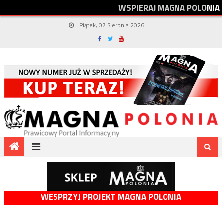
W
S
P
I
E
R
A
J
M
A
G
N
A
P
O
L
O
N
I
A
Piątek, 07 Sierpnia 2026
WESPRZYJ PROJEKT MAGNA POLONIA