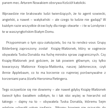
panem mec. Arturem Nowakiem obsrywa Kościół katolicki.
Wprawdzie nie brakowało ludzi twierdzących, że to agent sowiecki,
angielski, a nawet – watykański – ale czego to ludzie nie gadają? W
każdym razie wszystkie drzwi były dla niego otwarte – i te w Londynie i
te w waszyngtońskim Białym Domu.
Przypominam o tym ojcu-założycielu, bo na to rendez-vous Grupy
Bilderberg zaproszony został Książę-Małżonek, który w vaginecie
obywatela Tuska Donalda ma fuchę ministra spraw zagranicznych. Czy
Książę-Małżonek jest gościem, że tak powiem głównym, czy tylko
towarzyszy Małżonce Księcia-Małżonka, naszej Jabłoneczce, czyli
Annie Applebaum, co to ma korzenie co najmniej porównywalne z
korzeniami pana Józefa Hieronima Retingera.
Tego oczywiście się nie dowiemy – ale nawet gdyby Książę-Małżonek
świecił tylko światłem odbitym, to i tak stoi wyżej w hierarchii od
takiego – dajmy na to – obywatela Tuska Donalda, któremu Sejm
właśnie uchwalił votum zaufania. Nikomu bowiem nie przyszło do