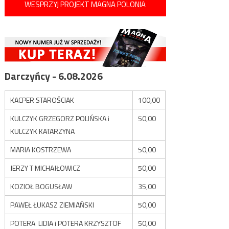
WESPRZYJ PROJEKT MAGNA POLONIA
Darczyńcy - 6.08.2026
KACPER STAROŚCIAK
100,00
KULCZYK GRZEGORZ POLIŃSKA i
50,00
KULCZYK KATARZYNA
MARIA KOSTRZEWA
50,00
JERZY T MICHAJŁOWICZ
50,00
KOZIOŁ BOGUSŁAW
35,00
PAWEŁ ŁUKASZ ZIEMIAŃSKI
50,00
POTERA LIDIA i POTERA KRZYSZTOF
50,00