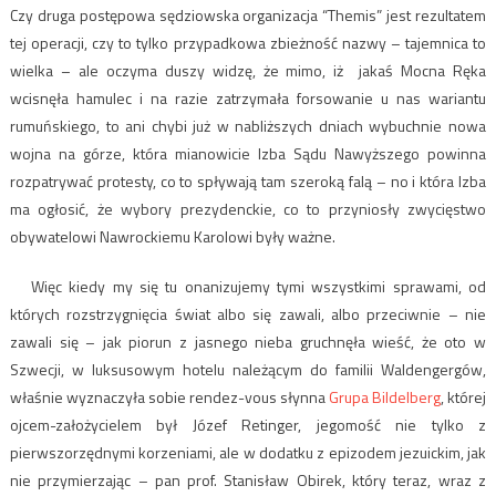
Czy druga postępowa sędziowska organizacja “Themis” jest rezultatem
tej operacji, czy to tylko przypadkowa zbieżność nazwy – tajemnica to
wielka – ale oczyma duszy widzę, że mimo, iż jakaś Mocna Ręka
wcisnęła hamulec i na razie zatrzymała forsowanie u nas wariantu
rumuńskiego, to ani chybi już w nabliższych dniach wybuchnie nowa
wojna na górze, która mianowicie Izba Sądu Nawyższego powinna
rozpatrywać protesty, co to spływają tam szeroką falą – no i która Izba
ma ogłosić, że wybory prezydenckie, co to przyniosły zwycięstwo
obywatelowi Nawrockiemu Karolowi były ważne.
Więc kiedy my się tu onanizujemy tymi wszystkimi sprawami, od
których rozstrzygnięcia świat albo się zawali, albo przeciwnie – nie
zawali się – jak piorun z jasnego nieba gruchnęła wieść, że oto w
Szwecji, w luksusowym hotelu należącym do familii Waldengergów,
właśnie wyznaczyła sobie rendez-vous słynna
Grupa Bildelberg
, której
ojcem-założycielem był Józef Retinger, jegomość nie tylko z
pierwszorzędnymi korzeniami, ale w dodatku z epizodem jezuickim, jak
nie przymierzając – pan prof. Stanisław Obirek, który teraz, wraz z