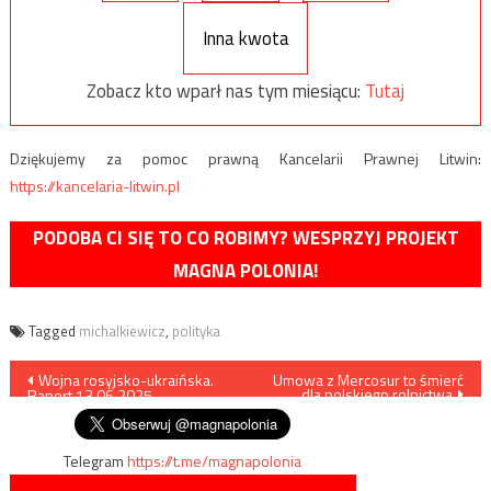
Inna kwota
Zobacz kto wparł nas tym miesiącu:
Tutaj
Dziękujemy za pomoc prawną Kancelarii Prawnej Litwin:
https://kancelaria-litwin.pl
PODOBA CI SIĘ TO CO ROBIMY? WESPRZYJ PROJEKT
MAGNA POLONIA!
Tagged
michalkiewicz
,
polityka
Nawigacja
Wojna rosyjsko-ukraińska.
Umowa z Mercosur to śmierć
dla polskiego rolnictwa
Raport 13.06.2025
wpisu
Telegram
https://t.me/magnapolonia