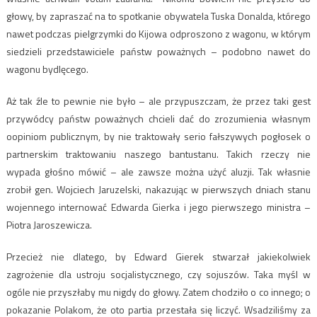
głowy, by zapraszać na to spotkanie obywatela Tuska Donalda, którego
nawet podczas pielgrzymki do Kijowa odproszono z wagonu, w którym
siedzieli przedstawiciele państw poważnych – podobno nawet do
wagonu bydlęcego.
Aż tak źle to pewnie nie było – ale przypuszczam, że przez taki gest
przywódcy państw poważnych chcieli dać do zrozumienia własnym
oopiniom publicznym, by nie traktowały serio fałszywych pogłosek o
partnerskim traktowaniu naszego bantustanu. Takich rzeczy nie
wypada głośno mówić – ale zawsze można użyć aluzji. Tak własnie
zrobił gen. Wojciech Jaruzelski, nakazując w pierwszych dniach stanu
wojennego internować Edwarda Gierka i jego pierwszego ministra –
Piotra Jaroszewicza.
Przecież nie dlatego, by Edward Gierek stwarzał jakiekolwiek
zagrożenie dla ustroju socjalistycznego, czy sojuszów. Taka myśl w
ogóle nie przyszłaby mu nigdy do głowy. Zatem chodziło o co innego; o
pokazanie Polakom, że oto partia przestała się liczyć. Wsadziliśmy za