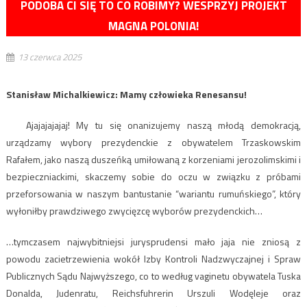
PODOBA CI SIĘ TO CO ROBIMY? WESPRZYJ PROJEKT
MAGNA POLONIA!
13 czerwca 2025
Stanisław Michalkiewicz: Mamy człowieka Renesansu!
Ajajajajajaj! My tu się onanizujemy naszą młodą demokracją,
urządzamy wybory prezydenckie z obywatelem Trzaskowskim
Rafałem, jako naszą duszeńką umiłowaną z korzeniami jerozolimskimi i
bezpieczniackimi, skaczemy sobie do oczu w związku z próbami
przeforsowania w naszym bantustanie “wariantu rumuńskiego”, który
wyłoniłby prawdziwego zwycięzcę wyborów prezydenckich…
…tymczasem najwybitniejsi jurysprudensi mało jaja nie zniosą z
powodu zacietrzewienia wokół Izby Kontroli Nadzwyczajnej i Spraw
Publicznych Sądu Najwyższego, co to według vaginetu obywatela Tuska
Donalda, Judenratu, Reichsfuhrerin Urszuli Wodęleje oraz