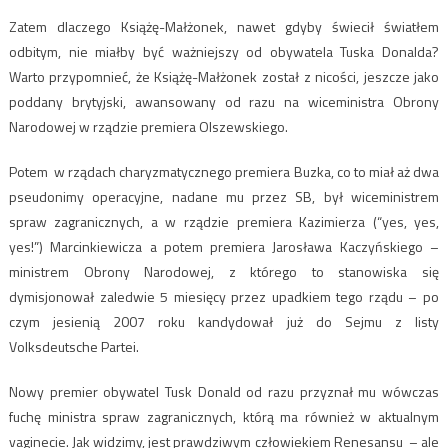
Zatem dlaczego Książę-Małżonek, nawet gdyby świecił światłem
odbitym, nie miałby być ważniejszy od obywatela Tuska Donalda?
Warto przypomnieć, że Książę-Małżonek został z nicości, jeszcze jako
poddany brytyjski, awansowany od razu na wiceministra Obrony
Narodowej w rządzie premiera Olszewskiego.
Potem w rządach charyzmatycznego premiera Buzka, co to miał aż dwa
pseudonimy operacyjne, nadane mu przez SB, był wiceministrem
spraw zagranicznych, a w rządzie premiera Kazimierza (“yes, yes,
yes!”) Marcinkiewicza a potem premiera Jarosława Kaczyńskiego –
ministrem Obrony Narodowej, z którego to stanowiska się
dymisjonował zaledwie 5 miesięcy przez upadkiem tego rządu – po
czym jesienią 2007 roku kandydował już do Sejmu z listy
Volksdeutsche Partei.
Nowy premier obywatel Tusk Donald od razu przyznał mu wówczas
fuchę ministra spraw zagranicznych, którą ma również w aktualnym
vaginecie. Jak widzimy, jest prawdziwym człowiekiem Renesansu – ale