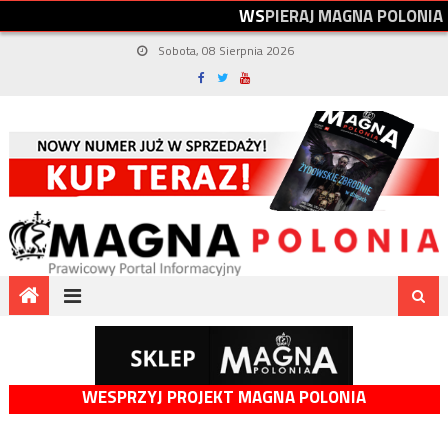
W
S
P
I
E
R
A
J
M
A
G
N
A
P
O
L
O
N
I
A
Sobota, 08 Sierpnia 2026
WESPRZYJ PROJEKT MAGNA POLONIA