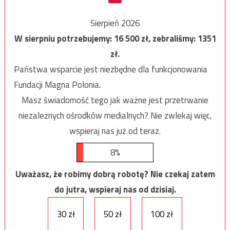
Sierpień 2026
W sierpniu potrzebujemy:
16 500
zł, zebraliśmy:
1351
zł.
Państwa wsparcie jest niezbędne dla funkcjonowania
Fundacji Magna Polonia.
Masz świadomość tego jak ważne jest przetrwanie
niezależnych ośrodków medialnych? Nie zwlekaj więc,
wspieraj nas już od teraz.
8%
Uważasz, że robimy dobrą robotę? Nie czekaj zatem
do jutra, wspieraj nas od dzisiaj.
30 zł
50 zł
100 zł