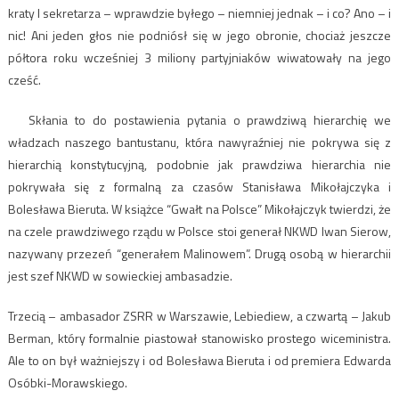
kraty I sekretarza – wprawdzie byłego – niemniej jednak – i co? Ano – i
nic! Ani jeden głos nie podniósł się w jego obronie, chociaż jeszcze
półtora roku wcześniej 3 miliony partyjniaków wiwatowały na jego
cześć.
Skłania to do postawienia pytania o prawdziwą hierarchię we
władzach naszego bantustanu, która nawyraźniej nie pokrywa się z
hierarchią konstytucyjną, podobnie jak prawdziwa hierarchia nie
pokrywała się z formalną za czasów Stanisława Mikołajczyka i
Bolesława Bieruta. W książce “Gwałt na Polsce” Mikołajczyk twierdzi, że
na czele prawdziwego rządu w Polsce stoi generał NKWD Iwan Sierow,
nazywany przezeń “generałem Malinowem”. Drugą osobą w hierarchii
jest szef NKWD w sowieckiej ambasadzie.
Trzecią – ambasador ZSRR w Warszawie, Lebiediew, a czwartą – Jakub
Berman, który formalnie piastował stanowisko prostego wiceministra.
Ale to on był ważniejszy i od Bolesława Bieruta i od premiera Edwarda
Osóbki-Morawskiego.