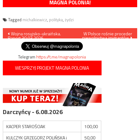
MAGNA POLONIA!
Tagged
michalkiewicz
,
polityka
,
żydzi
Nawigacja
Wojna rosyjsko-ukraińska.
W Polsce rośnie proceder
niewolnictwa imigrantów
Raport 30.03.2026
wpisu
Telegram
https://t.me/magnapolonia
WESPRZYJ PROJEKT MAGNA POLONIA
Darczyńcy - 6.08.2026
KACPER STAROŚCIAK
100,00
KULCZYK GRZEGORZ POLIŃSKA i
50,00