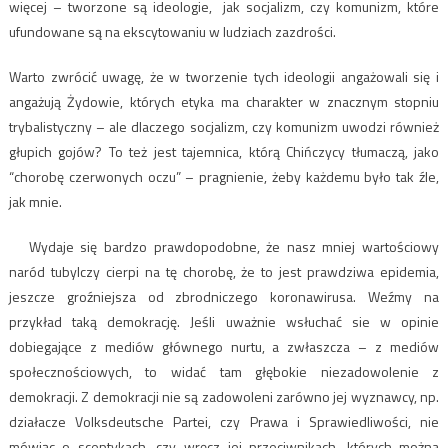
więcej – tworzone są ideologie, jak socjalizm, czy komunizm, które
ufundowane są na ekscytowaniu w ludziach zazdrości.
Warto zwrócić uwagę, że w tworzenie tych ideologii angażowali się i
angażują Żydowie, których etyka ma charakter w znacznym stopniu
trybalistyczny – ale dlaczego socjalizm, czy komunizm uwodzi również
głupich gojów? To też jest tajemnica, którą Chińczycy tłumaczą, jako
“chorobę czerwonych oczu” – pragnienie, żeby każdemu było tak źle,
jak mnie.
Wydaje się bardzo prawdopodobne, że nasz mniej wartościowy
naród tubylczy cierpi na tę chorobę, że to jest prawdziwa epidemia,
jeszcze groźniejsza od zbrodniczego koronawirusa. Weźmy na
przykład taką demokrację. Jeśli uważnie wsłuchać sie w opinie
dobiegające z mediów głównego nurtu, a zwłaszcza – z mediów
społecznościowych, to widać tam głębokie niezadowolenie z
demokracji. Z demokracji nie są zadowoleni zarówno jej wyznawcy, np.
działacze Volksdeutsche Partei, czy Prawa i Sprawiedliwości, nie
mówiąc o sceptykach, czy wręcz jej przeciwnikach, których można