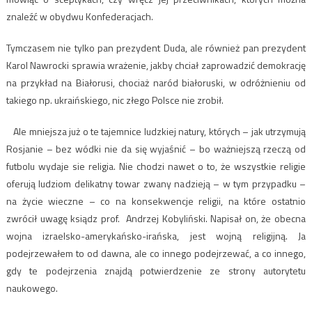
znaleźć w obydwu Konfederacjach.
Tymczasem nie tylko pan prezydent Duda, ale również pan prezydent
Karol Nawrocki sprawia wrażenie, jakby chciał zaprowadzić demokrację
na przykład na Białorusi, chociaż naród białoruski, w odróżnieniu od
takiego np. ukraińskiego, nic złego Polsce nie zrobił.
Ale mniejsza już o te tajemnice ludzkiej natury, których – jak utrzymują
Rosjanie – bez wódki nie da się wyjaśnić – bo ważniejszą rzeczą od
futbolu wydaje sie religia. Nie chodzi nawet o to, że wszystkie religie
oferują ludziom delikatny towar zwany nadzieją – w tym przypadku –
na życie wieczne – co na konsekwencje religii, na które ostatnio
zwrócił uwagę ksiądz prof. Andrzej Kobyliński. Napisał on, że obecna
wojna izraelsko-amerykańsko-irańska, jest wojną religijną. Ja
podejrzewałem to od dawna, ale co innego podejrzewać, a co innego,
gdy te podejrzenia znajdą potwierdzenie ze strony autorytetu
naukowego.