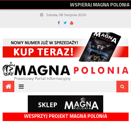
W
S
P
I
E
R
A
J
M
A
G
N
A
P
O
L
O
N
I
A
Sobota, 08 Sierpnia 2026
WESPRZYJ PROJEKT MAGNA POLONIA