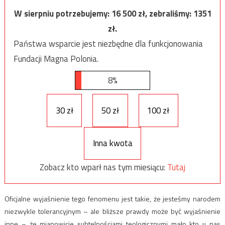
W sierpniu potrzebujemy:
16 500
zł, zebraliśmy:
1351
zł.
Państwa wsparcie jest niezbędne dla funkcjonowania
Fundacji Magna Polonia.
8%
30 zł
50 zł
100 zł
Inna kwota
Zobacz kto wparł nas tym miesiącu:
Tutaj
Oficjalne wyjaśnienie tego fenomenu jest takie, że jesteśmy narodem
niezwykle tolerancyjnym – ale bliższe prawdy może być wyjaśnienie
inne – że mianowicie subtelnościami teologicznymi mało kto u nas