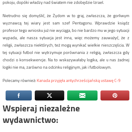
pokoju, dopóki władzy nad światem nie zdobędzie Izrael.
Nietrudno się domyślić, że Żydom w to graj, zwłaszcza, że gorliwym
wyznawcą tej wiary jest sam szef Pentagonu. Wprawdzie ksiądz
profesor tego wniosku już nie wyciąga, bo nie bardzo mu w jego sytuacji
wypada, ale nasza sytuacja jest inna, więc możemy zauważyć, że z
religii, zwłaszcza niektórych, też mogą wynikać wielkie nieszczęścia. W
tej sytuacji futbol nie wytrzymuje porównania z religią, zwłaszcza gdy
chodzi o konsekwencje. Na to wskazywałaby logika, ale u nas żadnej
logiki nie ma, zarówno na odcinku religijnym, jak i futbolowym.
Polecamy również:
Kanada przyjęła antychrześcijańską ustawę C-9
Wspieraj niezależne
wydawnictwo: