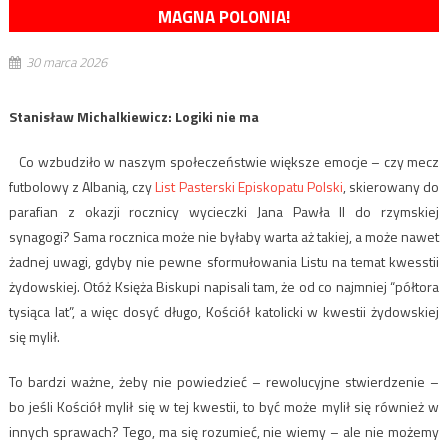
MAGNA POLONIA!
30 marca 2026
Stanisław Michalkiewicz: Logiki nie ma
Co wzbudziło w naszym społeczeństwie większe emocje – czy mecz
futbolowy z Albanią, czy
List Pasterski Episkopatu Polski
, skierowany do
parafian z okazji rocznicy wycieczki Jana Pawła II do rzymskiej
synagogi? Sama rocznica może nie byłaby warta aż takiej, a może nawet
żadnej uwagi, gdyby nie pewne sformułowania Listu na temat kwesstii
żydowskiej. Otóż Księża Biskupi napisali tam, że od co najmniej “półtora
tysiąca lat”, a więc dosyć długo, Kościół katolicki w kwestii żydowskiej
się mylił.
To bardzi ważne, żeby nie powiedzieć – rewolucyjne stwierdzenie –
bo jeśli Kościół mylił się w tej kwestii, to być może mylił się również w
innych sprawach? Tego, ma się rozumieć, nie wiemy – ale nie możemy