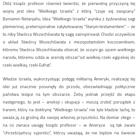
Otóż ksiądz profesor również twierdzi, że pierwotną przyczyną tej
wojny jest idea “Wielkiego Izraela” z którą “czuje się związany”
Beniamin Netanjahu. Idea “Wielkiego Izraela” wynika z żydowskiej sagi
plemiennej, pretensjonalnie zatytułowanej “Starym testamentem” – że
to niby Stwórca Wszechświata tę sagę zainspirował. Chodzi oczywiście
o układ Stwórcy Wszechświata z mezopotamskim koczownikiem,
któremu Stwórca Wszechświata obiecał, że uczyni go ojcem wielkiego
narodu, któremu odda w arendę obszar“od wielkiej rzeki egipskiej do
rzeki wielkiej, rzeki Eufrat”.
Władze Izraela, wykorzystując potęgę militarną Ameryki, realizację tej
idei już znacznie posunęły do przodu, obezwładniając politycznie
państwa leżące na tym obszarze. Żeby jednak przejść do etapu
następnego, to jest – aneksji i okupacji – muszą zrobić porządek z
Iranem, który na doktrynę “Wielkiego Izraela” nie tyle kładzie lachę, to
uważa ją za groźną dla swojej własnej przyszłości. Na domiar złego –
na co zwraca uwagę ksiądz profesor – w Ameryce są tak zwani
“chrześcijańscy syjoniści”, którzy uważają, że nie będzie na świecie