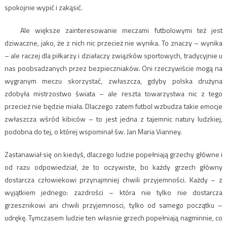
spokojnie wypić i zakąsić.
Ale większe zainteresowanie meczami futbolowymi też jest
dziwaczne, jako, że z nich nic przecież nie wynika. To znaczy – wynika
– ale raczej dla piłkarzy i działaczy związków sportowych, tradycyjnie u
nas poobsadzanych przez bezpieczniaków. Oni rzeczywiście mogą na
wygranym meczu skorzystać, zwłaszcza, gdyby polska drużyna
zdobyła mistrzostwo świata – ale reszta towarzystwa nic z tego
przecież nie będzie miała. Dlaczego zatem futbol wzbudza takie emocje
zwłaszcza wśród kibiców – to jest jedna z tajemnic natury ludzkiej,
podobna do tej, o której wspominał św. Jan Maria Vianney.
Zastanawiał się on kiedyś, dlaczego ludzie popełniają grzechy główne i
od razu odpowiedział, że to oczywiste, bo każdy grzech główny
dostarcza człowiekowi przynajmniej chwili przyjemności. Każdy – z
wyjątkiem jednego: zazdrości – która nie tylko nie dostarcza
grzesznikowi ani chwili przyjemnosci, tylko od samego początku –
udrękę. Tymczasem ludzie ten własnie grzech popełniają nagminnie, co