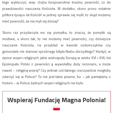
tego wykluczyć, więc chyba bezpowrotnie tracimy pewność, co do
prawdziwości nauczania Kościoła. W dodatku, skoro przez ostatnie
półtora tysiąca lat Kościół w jednej sprawie się mylił, to skąd możemy
mieć pewność, że nie myli się dzisiaj?
Skoro raz przydarzyła mu się pomyłka, to znaczy, że pomyłki są
możliwe, a skoro tak, to nie możemy mieć pewności, czy dzisiejsze
nauczanie Kościoła, na przykład w kwestii sodomczyków czy
gomorytek nie stanowi sprośnego błędu Niebu obrzydłego? Kiedyś, w
epoce wojen religijnych jakie wstrząsały Europą w wieku XVI i XVII, list
Episkopatu Polski z pewności ą wywołałby duży rezonans, a może
nawet – religijną wojnę? Czy jednak coś takiego rzeczywiście mogłoby
zdarzyć się w Polsce? To nie jest takie pewne, bo – jak pamiętamy z
historii – w Polsce żadnych wojen religijnych nie było.
Wspieraj Fundację Magna Polonia!