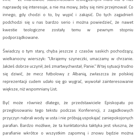
naprawdę się interesuje, a nie ma mowy, żeby się nimi przejmował. Co
innego, gdy chodzi o to, by wypić i zakąsić. Do tych zagadnień
podchodzi się u nas bardzo serio i można powiedzieć, że nawet
kwestie teologiczne zostały temu w pewnym stopniu
podporządkowane.
Świadczy o tym stary, chyba jeszcze z czasów saskich pochodzący,
wielkanocny wierszyk: “Ukrajemy szyneczki, umaczamy w chrzanie.
Jakżeś dobrze uczynił, żeś zmartwychwstał, Panie.” W tej sytuacji trudno
się dziwić, że mecz futbolowy z Albanią, zwłaszcza że polskiej
reprezentacji cudem udało się go wygrać, wywołał zainteresowanie
większe, niż wspomniany List.
Być może również dlatego, że przedstawiciele Episkopatu po
przegłosowaniu tego tekstu podczas Konferencji, z zagadkowych
przyczyn nabrali wody w usta i nie próbują uspokajać zaniepokojonych
parafian. Bardzo możliwe, że ta kunktatorska taktyka jest słuszna, że
parafianie wkrótce o wszystkim zapomną i znowu będzie można