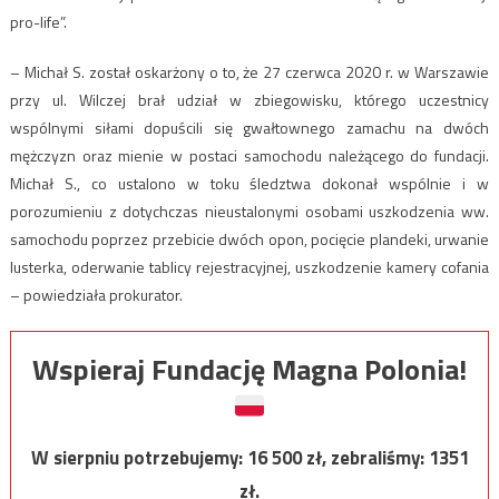
pro-life”.
– Michał S. został oskarżony o to, że 27 czerwca 2020 r. w Warszawie
przy ul. Wilczej brał udział w zbiegowisku, którego uczestnicy
wspólnymi siłami dopuścili się gwałtownego zamachu na dwóch
mężczyzn oraz mienie w postaci samochodu należącego do fundacji.
Michał S., co ustalono w toku śledztwa dokonał wspólnie i w
porozumieniu z dotychczas nieustalonymi osobami uszkodzenia ww.
samochodu poprzez przebicie dwóch opon, pocięcie plandeki, urwanie
lusterka, oderwanie tablicy rejestracyjnej, uszkodzenie kamery cofania
– powiedziała prokurator.
Wspieraj Fundację Magna Polonia!
W sierpniu potrzebujemy:
16 500
zł, zebraliśmy:
1351
zł.