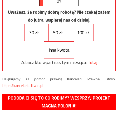
8%
Uważasz, że robimy dobrą robotę? Nie czekaj zatem
do jutra, wspieraj nas od dzisiaj.
30 zł
50 zł
100 zł
Inna kwota
Zobacz kto wparł nas tym miesiącu:
Tutaj
Dziękujemy za pomoc prawną Kancelarii Prawnej Litwin:
https://kancelaria-litwin.pl
PODOBA CI SIĘ TO CO ROBIMY? WESPRZYJ PROJEKT
MAGNA POLONIA!