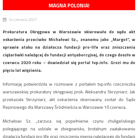
MAGNA POLONIA!
14 czerwca 2021
Prokuratura Okręgowa w Warszawie skierowała do sądu akt
oskarżenia przeciwko Michałowi Sz., znanemu jako „Margot”, w
sprawie ataku na działacza fundacji pro-life oraz zniszczenia
ciężarówki należącej do fundacji antyaborcyjnej, do czego doszło w
czerwcu 2020 roku – dowiedział się portal tvp.info. Grozi mu do
pięciu lat więzienia.
Informację potwierdziła w rozmowie z portalem tvp.info rzeczniczka
warszawskiej prokuratury okręgowej prok. Aleksandra Skrzyniarz. Jak
przekazała Skrzyniarz, akt oskarżenia skierowany został do Sądu
Rejonowego dla Warszawy Śródmieścia w Warszawie 10 czerwca.
Michałowi Sz. „zarzuca się popełnienie czynu chuligańskiego
polegającego na udziale w zbiegowisku, brutalnym zaatakowaniu
działacza fundacji pro life oraz niszczeniu mienia należącego do fundacji