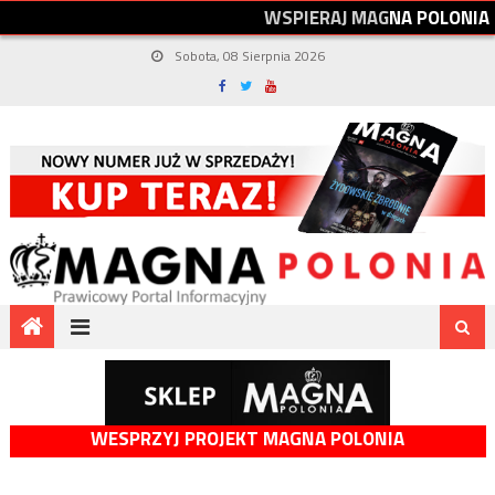
W
S
P
I
E
R
A
J
M
A
G
N
A
P
O
L
O
N
I
A
Sobota, 08 Sierpnia 2026
WESPRZYJ PROJEKT MAGNA POLONIA