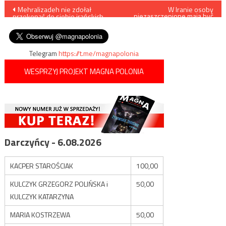
Nawigacja
Mehralizadeh nie zdołał
W Iranie osoby
niezaszczepione mają być
przekonać do siebie irańskich
pozbawiane telefonów oraz
wpisu
Turków?
dostępu do internetu
Telegram
https://t.me/magnapolonia
WESPRZYJ PROJEKT MAGNA POLONIA
Darczyńcy - 6.08.2026
KACPER STAROŚCIAK
100,00
KULCZYK GRZEGORZ POLIŃSKA i
50,00
KULCZYK KATARZYNA
MARIA KOSTRZEWA
50,00