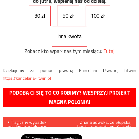
do jutra, wspieraj nas od dzisiaj.
30 zł
50 zł
100 zł
Inna kwota
Zobacz kto wparł nas tym miesiącu:
Tutaj
Dziękujemy za pomoc prawną Kancelarii Prawnej Litwin:
https://kancelaria-litwin.pl
PODOBA CI SIĘ TO CO ROBIMY? WESPRZYJ PROJEKT
MAGNA POLONIA!
Nawigacja
Tragiczny wypadek
Znana adwokat ze Słupska,
będąc „pod wpływem”, raniła
polskiego autokaru w
nożem dwóch mężczyzn
wpisu
Chorwacji, jest wiele ofiar