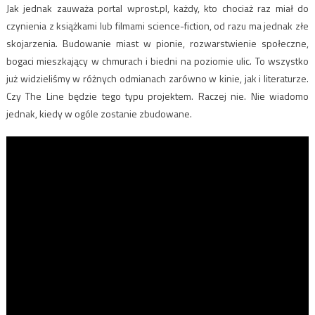
Jak jednak zauważa portal wprost.pl, każdy, kto chociaż raz miał do
czynienia z książkami lub filmami science-fiction, od razu ma jednak złe
skojarzenia. Budowanie miast w pionie, rozwarstwienie społeczne,
bogaci mieszkający w chmurach i biedni na poziomie ulic. To wszystko
już widzieliśmy w różnych odmianach zarówno w kinie, jak i literaturze.
Czy The Line będzie tego typu projektem. Raczej nie. Nie wiadomo
jednak, kiedy w ogóle zostanie zbudowane.