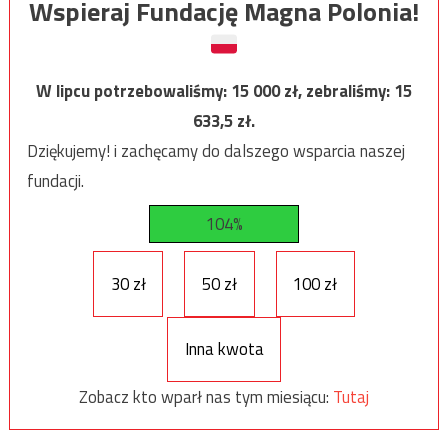
Wspieraj Fundację Magna Polonia!
W lipcu potrzebowaliśmy:
15 000
zł, zebraliśmy:
15
633,5
zł.
Dziękujemy! i zachęcamy do dalszego wsparcia naszej
fundacji.
104%
30 zł
50 zł
100 zł
Inna kwota
Zobacz kto wparł nas tym miesiącu:
Tutaj