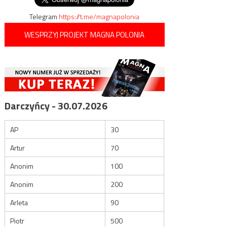
Telegram
https://t.me/magnapolonia
WESPRZYJ PROJEKT MAGNA POLONIA
Darczyńcy - 30.07.2026
AP
30
Artur
70
Anonim
100
Anonim
200
Arleta
90
Piotr
500