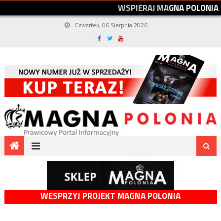
W
S
P
I
E
R
A
J
M
A
G
N
A
P
O
L
O
N
I
A
Czwartek, 06 Sierpnia 2026
WESPRZYJ PROJEKT MAGNA POLONIA