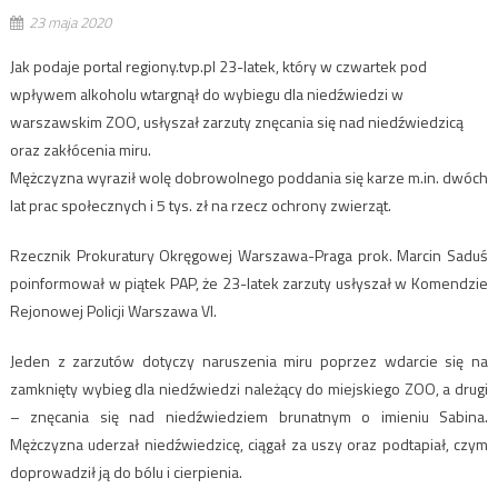
23 maja 2020
Jak podaje portal regiony.tvp.pl 23-latek, który w czwartek pod
wpływem alkoholu wtargnął do wybiegu dla niedźwiedzi w
warszawskim ZOO, usłyszał zarzuty znęcania się nad niedźwiedzicą
oraz zakłócenia miru.
Mężczyzna wyraził wolę dobrowolnego poddania się karze m.in. dwóch
lat prac społecznych i 5 tys. zł na rzecz ochrony zwierząt.
Rzecznik Prokuratury Okręgowej Warszawa-Praga prok. Marcin Saduś
poinformował w piątek PAP, że 23-latek zarzuty usłyszał w Komendzie
Rejonowej Policji Warszawa VI.
Jeden z zarzutów dotyczy naruszenia miru poprzez wdarcie się na
zamknięty wybieg dla niedźwiedzi należący do miejskiego ZOO, a drugi
– znęcania się nad niedźwiedziem brunatnym o imieniu Sabina.
Mężczyzna uderzał niedźwiedzicę, ciągał za uszy oraz podtapiał, czym
doprowadził ją do bólu i cierpienia.