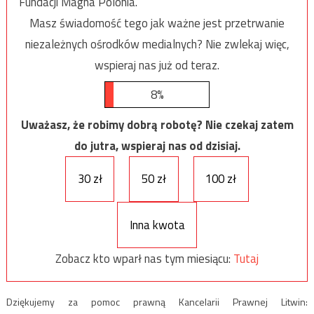
Fundacji Magna Polonia.
Masz świadomość tego jak ważne jest przetrwanie
niezależnych ośrodków medialnych? Nie zwlekaj więc,
wspieraj nas już od teraz.
8%
Uważasz, że robimy dobrą robotę? Nie czekaj zatem
do jutra, wspieraj nas od dzisiaj.
30 zł
50 zł
100 zł
Inna kwota
Zobacz kto wparł nas tym miesiącu:
Tutaj
Dziękujemy za pomoc prawną Kancelarii Prawnej Litwin: