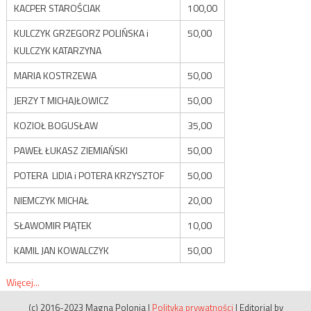
KACPER STAROŚCIAK
100,00
KULCZYK GRZEGORZ POLIŃSKA i
50,00
KULCZYK KATARZYNA
MARIA KOSTRZEWA
50,00
JERZY T MICHAJŁOWICZ
50,00
KOZIOŁ BOGUSŁAW
35,00
PAWEŁ ŁUKASZ ZIEMIAŃSKI
50,00
POTERA LIDIA i POTERA KRZYSZTOF
50,00
NIEMCZYK MICHAŁ
20,00
SŁAWOMIR PIĄTEK
10,00
KAMIL JAN KOWALCZYK
50,00
Więcej...
(c) 2016-2023 Magna Polonia
|
Polityka prywatności
|
Editorial by