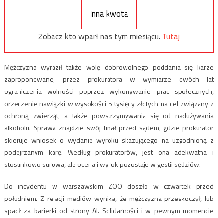
Inna kwota
Zobacz kto wparł nas tym miesiącu:
Tutaj
Mężczyzna wyraził także wolę dobrowolnego poddania się karze
zaproponowanej przez prokuratora w wymiarze dwóch lat
ograniczenia wolności poprzez wykonywanie prac społecznych,
orzeczenie nawiązki w wysokości 5 tysięcy złotych na cel związany z
ochroną zwierząt, a także powstrzymywania się od nadużywania
alkoholu. Sprawa znajdzie swój finał przed sądem, gdzie prokurator
skieruje wniosek o wydanie wyroku skazującego na uzgodnioną z
podejrzanym karę. Według prokuratorów, jest ona adekwatna i
stosunkowo surowa, ale ocena i wyrok pozostaje w gestii sędziów.
Do incydentu w warszawskim ZOO doszło w czwartek przed
południem. Z relacji mediów wynika, że mężczyzna przeskoczył, lub
spadł za barierki od strony Al. Solidarności i w pewnym momencie