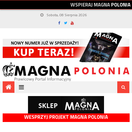
W
S
P
I
E
R
A
J
M
A
G
N
A
P
O
L
O
N
I
A
Sobota, 08 Sierpnia 2026
WESPRZYJ PROJEKT MAGNA POLONIA