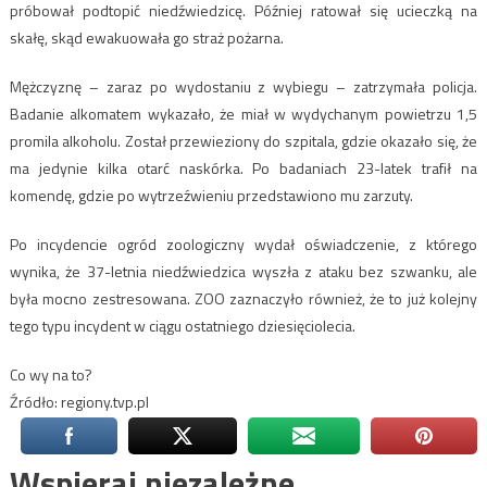
próbował podtopić niedźwiedzicę. Później ratował się ucieczką na
skałę, skąd ewakuowała go straż pożarna.
Mężczyznę – zaraz po wydostaniu z wybiegu – zatrzymała policja.
Badanie alkomatem wykazało, że miał w wydychanym powietrzu 1,5
promila alkoholu. Został przewieziony do szpitala, gdzie okazało się, że
ma jedynie kilka otarć naskórka. Po badaniach 23-latek trafił na
komendę, gdzie po wytrzeźwieniu przedstawiono mu zarzuty.
Po incydencie ogród zoologiczny wydał oświadczenie, z którego
wynika, że 37-letnia niedźwiedzica wyszła z ataku bez szwanku, ale
była mocno zestresowana. ZOO zaznaczyło również, że to już kolejny
tego typu incydent w ciągu ostatniego dziesięciolecia.
Co wy na to?
Źródło: regiony.tvp.pl
Wspieraj niezależne