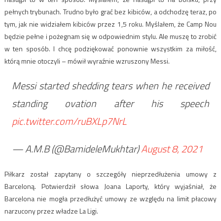
pełnych trybunach. Trudno było grać bez kibiców, a odchodzę teraz, po
tym, jak nie widziałem kibiców przez 1,5 roku. Myślałem, że Camp Nou
będzie pełne i pożegnam się w odpowiednim stylu. Ale muszę to zrobić
w ten sposób. I chcę podziękować ponownie wszystkim za miłość,
którą mnie otoczyli – mówił wyraźnie wzruszony Messi.
Messi started shedding tears when he received
standing ovation after his speech
pic.twitter.com/ruBXLp7NrL
— A.M.B (@BamideleMukhtar)
August 8, 2021
Piłkarz został zapytany o szczegóły nieprzedłużenia umowy z
Barceloną. Potwierdził słowa Joana Laporty, który wyjaśniał, że
Barcelona nie mogła przedłużyć umowy ze względu na limit płacowy
narzucony przez władze La Ligi.