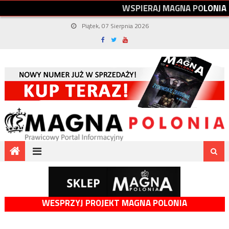
W
S
P
I
E
R
A
J
M
A
G
N
A
P
O
L
O
N
I
A
Piątek, 07 Sierpnia 2026
WESPRZYJ PROJEKT MAGNA POLONIA