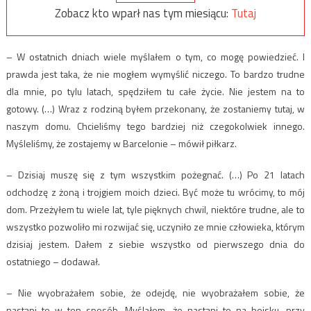
Zobacz kto wparł nas tym miesiącu:
Tutaj
– W ostatnich dniach wiele myślałem o tym, co mogę powiedzieć. I
prawda jest taka, że nie mogłem wymyślić niczego. To bardzo trudne
dla mnie, po tylu latach, spędziłem tu całe życie. Nie jestem na to
gotowy. (…) Wraz z rodziną byłem przekonany, że zostaniemy tutaj, w
naszym domu. Chcieliśmy tego bardziej niż czegokolwiek innego.
Myśleliśmy, że zostajemy w Barcelonie – mówił piłkarz.
– Dzisiaj muszę się z tym wszystkim pożegnać. (…) Po 21 latach
odchodzę z żoną i trojgiem moich dzieci. Być może tu wrócimy, to mój
dom. Przeżyłem tu wiele lat, tyle pięknych chwil, niektóre trudne, ale to
wszystko pozwoliło mi rozwijać się, uczyniło ze mnie człowieka, którym
dzisiaj jestem. Dałem z siebie wszystko od pierwszego dnia do
ostatniego – dodawał.
– Nie wyobrażałem sobie, że odejdę, nie wyobrażałem sobie, że
nastąpi to w ten sposób. Myślałem, że nastąpi to na boisku, przy