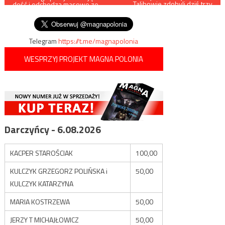
Talibowie zdobyli dziś trzy
dość i odchodzą masowo ze
stolice prowincji
wpisu
służby
Telegram
https://t.me/magnapolonia
WESPRZYJ PROJEKT MAGNA POLONIA
Darczyńcy - 6.08.2026
KACPER STAROŚCIAK
100,00
KULCZYK GRZEGORZ POLIŃSKA i
50,00
KULCZYK KATARZYNA
MARIA KOSTRZEWA
50,00
JERZY T MICHAJŁOWICZ
50,00