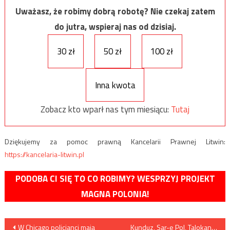
Uważasz, że robimy dobrą robotę? Nie czekaj zatem
do jutra, wspieraj nas od dzisiaj.
30 zł
50 zł
100 zł
Inna kwota
Zobacz kto wparł nas tym miesiącu:
Tutaj
Dziękujemy za pomoc prawną Kancelarii Prawnej Litwin:
https://kancelaria-litwin.pl
PODOBA CI SIĘ TO CO ROBIMY? WESPRZYJ PROJEKT
MAGNA POLONIA!
Nawigacja
W Chicago policjanci mają
Kunduz, Sar-e Pol, Talokan…