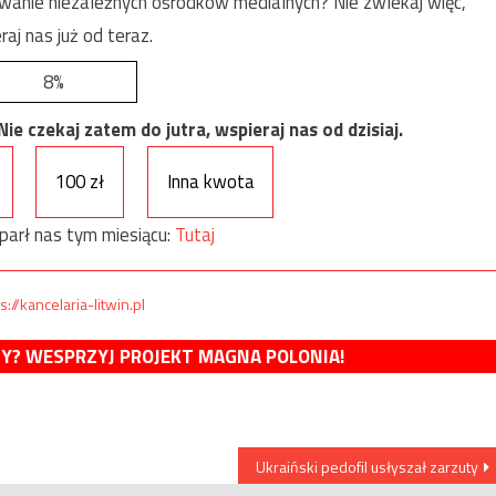
anie niezależnych ośrodków medialnych? Nie zwlekaj więc,
raj nas już od teraz.
8%
e czekaj zatem do jutra, wspieraj nas od dzisiaj.
100 zł
Inna kwota
parł nas tym miesiącu:
Tutaj
s://kancelaria-litwin.pl
MY? WESPRZYJ PROJEKT MAGNA POLONIA!
Ukraiński pedofil usłyszał zarzuty