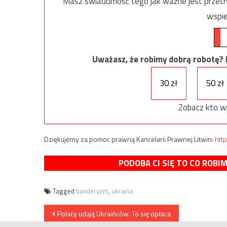
Masz świadomość tego jak ważne jest przetrw
wspie
Uważasz, że robimy dobrą robotę? Ni
30 zł
50 zł
Zobacz kto w
Dziękujemy za pomoc prawną Kancelarii Prawnej Litwin:
http
PODOBA CI SIĘ TO CO ROBI
Tagged
banderyzm
,
ukraina
Nawigacja
Polacy udają Ukraińców. To się opłaca