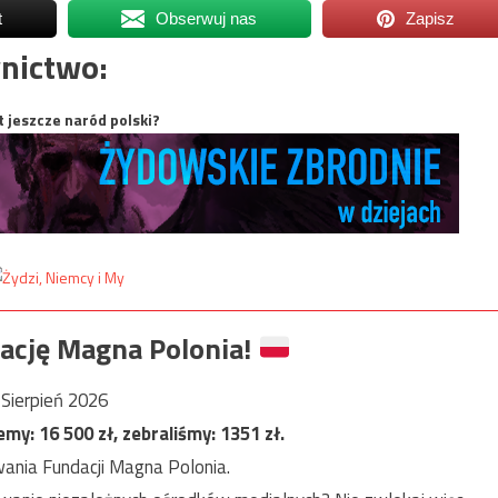
t
Obserwuj nas
Zapisz
nictwo:
t jeszcze naród polski?
ację Magna Polonia!
Sierpień 2026
jemy:
16 500
zł, zebraliśmy:
1351
zł.
ania Fundacji Magna Polonia.