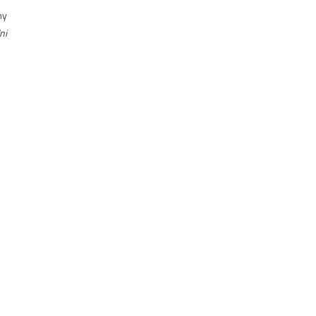
my
ni