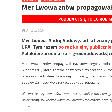
Mer Lwowa znów propagował 
PODOBA CI SIĘ TO CO ROBI
3 marca 2024
Mer Lwowa Andrij Sadowy, od lat znany j
UPA. Tym razem
po raz kolejny publiczn
Polaków zbrodniarza – głównodowodząc
Mer Lwowa znów propagował nazistowskiego zbrodni
Biłohorszczu, które zostało doszczętnie zniszczone w ro
terenowa z udziałem ukraińskiej młodzieży, m.in. z Płas
Sadowy. Zamieścił wpis na Facebooku ze zdjęciami.
We wpisie czytamy:
„Gra terenowa w okolicy muzeum ge
wybierzemy zwycięzcę konkursu architektonicznego i nie t
dodał.