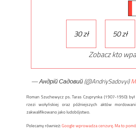
30 zł
50 zł
Zobacz kto wpa
— Андрій Садовий (@AndriySadovyi)
M
Roman Szuchewycz ps. Taras Czuprynka (1907-1950) był 
rzezi wołyńskiej oraz późniejszych aktów mordowani
zakwalifikowano jako ludobójstwo.
Polecamy również:
Google wprowadza cenzurę. Ma to pomó