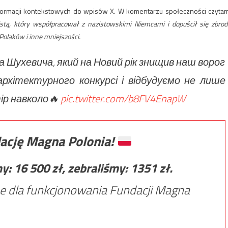
formacji kontekstowych do wpisów X. W komentarzu społeczności czyta
stą, który współpracował z nazistowskimi Niemcami i dopuścił się zbrod
olaków i inne mniejszości.
 Шухевича, який на Новий рік знищив наш ворог
рхітектурного конкурсі і відбудуємо не лише
ір навколо🔥
pic.twitter.com/b8FV4EnapW
ację Magna Polonia!
my:
16 500
zł, zebraliśmy:
1351
zł.
e dla funkcjonowania Fundacji Magna