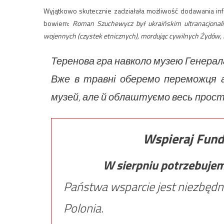
Wyjątkowo skutecznie zadziałała możliwość dodawania in
bowiem:
Roman Szuchewycz był ukraińskim ultranacjonali
wojennych (czystek etnicznych), mordując cywilnych Żydów, P
Теренова гра навколо музею Генерала
Вже в травні оберемо переможця а
музей, але й облаштуємо весь прост
Wspieraj Fund
W sierpniu potrzebuje
Państwa wsparcie jest niezbędn
Polonia.