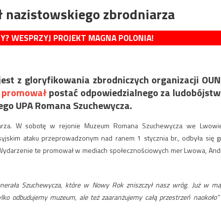
nazistowskiego zbrodniarza
MY? WESPRZYJ PROJEKT MAGNA POLONIA!
est z gloryfikowania zbrodniczych organizacji OUN
ie promował
postać odpowiedzialnego za ludobójst
ego UPA Romana Szuchewycza.
arza. W sobotę w rejonie Muzeum Romana Szuchewycza we Lwowi
syjskim ataku przeprowadzonym nad ranem 1 stycznia br., odbyła się g
tu. Wydarzenie te promował w mediach społecznościowych mer Lwowa, Andr
nerała Szuchewycza, które w Nowy Rok zniszczył nasz wróg. Już w ma
ylko odbudujemy muzeum, ale też zaaranżujemy całą przestrzeń naokoło”