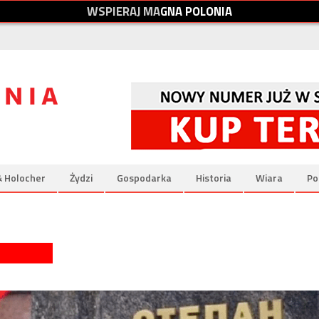
W
S
P
I
E
R
A
J
M
A
G
N
A
P
O
L
O
N
I
A
& Holocher
Żydzi
Gospodarka
Historia
Wiara
Po