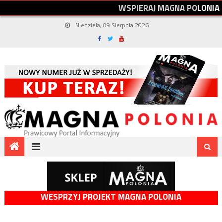
W
S
P
I
E
R
A
J
M
A
G
N
A
P
O
L
O
N
I
A
Niedziela, 09 Sierpnia 2026
WESPRZYJ PROJEKT MAGNA POLONIA