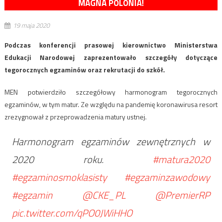
MAGNA POLONIA!
19 maja 2020
Podczas konferencji prasowej kierownictwo Ministerstwa
Edukacji Narodowej zaprezentowało szczegóły dotyczące
tegorocznych egzaminów oraz rekrutacji do szkół.
MEN potwierdziło szczegółowy harmonogram tegorocznych
egzaminów, w tym matur. Ze względu na pandemię koronawirusa resort
zrezygnował z przeprowadzenia matury ustnej.
Harmonogram egzaminów zewnętrznych w
2020 roku.
#matura2020
#egzaminosmoklasisty
#egzaminzawodowy
#egzamin
@CKE_PL
@PremierRP
pic.twitter.com/qPO0JWiHHO