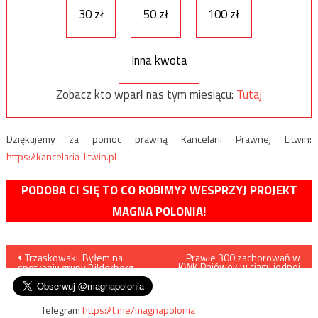
30 zł
50 zł
100 zł
Inna kwota
Zobacz kto wparł nas tym miesiącu:
Tutaj
Dziękujemy za pomoc prawną Kancelarii Prawnej Litwin:
https://kancelaria-litwin.pl
PODOBA CI SIĘ TO CO ROBIMY? WESPRZYJ PROJEKT
MAGNA POLONIA!
Nawigacja
Trzaskowski: Byłem na
Prawie 300 zachorowań w
KWK Pniówek w ciągu jednej
spotkaniu grupy Bilderberg
doby
wpisu
Telegram
https://t.me/magnapolonia