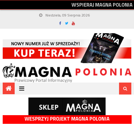
W
S
P
I
E
R
A
J
M
A
G
N
A
P
O
L
O
N
I
A
Niedziela, 09 Sierpnia 2026
WESPRZYJ PROJEKT MAGNA POLONIA