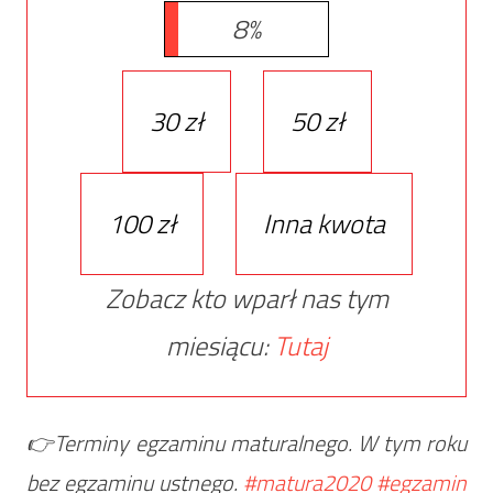
8%
30 zł
50 zł
100 zł
Inna kwota
Zobacz kto wparł nas tym
miesiącu:
Tutaj
👉Terminy egzaminu maturalnego. W tym roku
bez egzaminu ustnego.
#matura2020
#egzamin