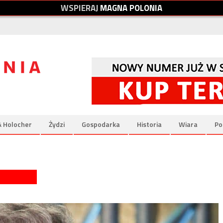
W
S
P
I
E
R
A
J
M
A
G
N
A
P
O
L
O
N
I
A
& Holocher
Żydzi
Gospodarka
Historia
Wiara
Po