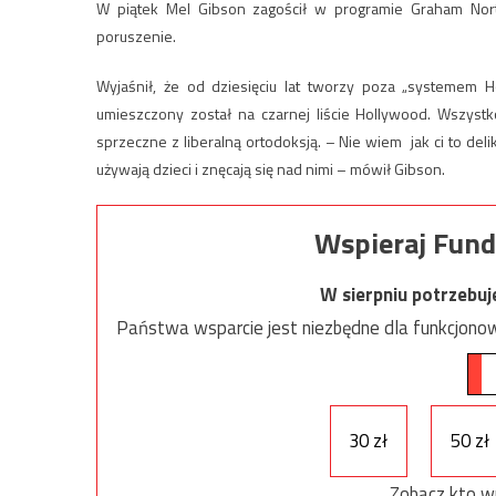
W piątek Mel Gibson zagościł w programie Graham No
poruszenie.
Wyjaśnił, że od dziesięciu lat tworzy poza „systemem
umieszczony został na czarnej liście Hollywood. Wszystk
sprzeczne z liberalną ortodoksją. – Nie wiem jak ci to 
używają dzieci i znęcają się nad nimi – mówił Gibson.
Wspieraj Fund
W sierpniu potrzebu
Państwa wsparcie jest niezbędne dla funkcjonow
30 zł
50 zł
Zobacz kto w