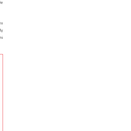
łe
ku
dy
ni