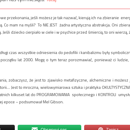
we przekonania, jeśli możesz je tak nazwać, kierują ich na zbieranie energ
jają. Co mam na myśli? To NIE JEST żadna artystyczna abstrakcja. Oni zbiera
ą. Jeśli dziecko cierpiało w ciele i w psychice przed śmiercią, to oni wierzą, 
ugi czas wszystkie odniesienia do pedofilii i kanibalizmu były symbolicz
 początku lat 2000. Mogę o tym teraz porozmawiać, ponieważ ci ludzie, 
ania, zobaczysz, że jest to zjawisko metafizyczne, alchemiczne i możesz 
torii… Jest to mroczna, wielowymiarowa sztuka i praktyka OKULTYSTYCZNA
tatnich kilkuset lat do PROGRAMOWANIA społecznego i KONTROLI umysłu
zej epoce – podsumował Mel Gibson.
t
Obserwuj nas
Zapisz