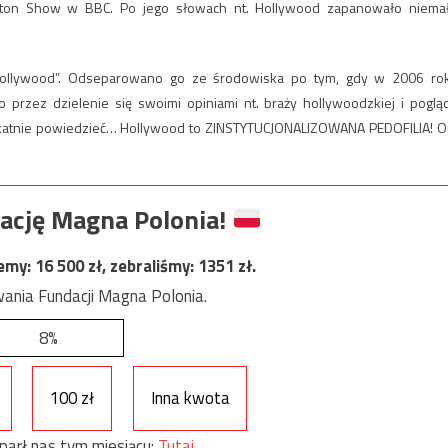
rton Show w BBC. Po jego słowach nt. Hollywood zapanowało niema
 Hollywood”. Odseparowano go ze środowiska po tym, gdy w 2006 ro
o przez dzielenie się swoimi opiniami nt. braży hollywoodzkiej i poglą
delikatnie powiedzieć… Hollywood to ZINSTYTUCJONALIZOWANA PEDOFILIA! O
ację Magna Polonia!
jemy:
16 500
zł, zebraliśmy:
1351
zł.
ania Fundacji Magna Polonia.
8%
100 zł
Inna kwota
parł nas tym miesiącu:
Tutaj