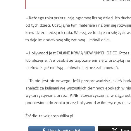
– Każdego roku przerzucają ogromną liczbę dzieci. Ich ducho
od tych dzieci. Ucztują na tym materiale i na tym się rozwi
krew dzieci. Jedzą ich ciała. Wierzą, że to daje im siłę życiow
to daje im dodatkową siłę życiową – mówił dalej.
– Hollywood jest ZALANE KRWIĄ NIEWINNYCH DZIECI. Przez dł
lub aluzyjne. Ale osobiście zapoznałem się z praktyką na
szefowie , już nie żyją – mówił dalej bez zahamowań.
– To nie jest nic nowego. Jeśli przeprowadzisz jakieś bad
znaleźć za kulisami we wszystkich ciemnych epokach w his
wykorzystywana przez TAJNE stowarzyszenia, w ciągu os
podniesiona do zenitu przez Hollywood w Ameryce ,w nas
Źródło: telwizjarepublika.pl
Udostępnij na FB
Twee