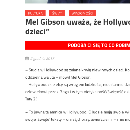
KULTURA
ŚWIAT
WIADOMOŚCI
Mel Gibson uważa, że Hollywo
dzieci”
PODOBA CI SIĘ TO CO ROBI
2 grudnia 2017
– Studia w Hollywood są zalane krwią niewinnych dzieci. Kon
oddzielna waluta – mówił Mel Gibson.
– Hollywoodzkie elity są wrogiem ludzkości, nieustannie 
człowiekowi przez Boga i w tym nietykalność/świętość dzi
Taty 2”.
– To jawna tajemnica w Hollywood. Ci ludzie mają swoje wł
swoje ‚święte’ teksty – oni są chorzy, uwierzcie mi – i nie 