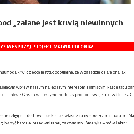
od „zalane jest krwią niewinnych
MY? WESPRZYJ PROJEKT MAGNA POLONIA!
sumpcja krwi dziecka jest tak popularna, że w zasadzie działa ona jak
działającym wbrew naszym najlepszym interesom i łamiącym każde tabu da
eci – mówił Gibson w Londynie podczas promocji swojej roli w filmie „D
asne religijne i duchowe nauki oraz własne ramy społeczne i moralne. Ma
mogliby być bardziej przeciwni temu, za czym stoi Ameryka – mówił aktor.