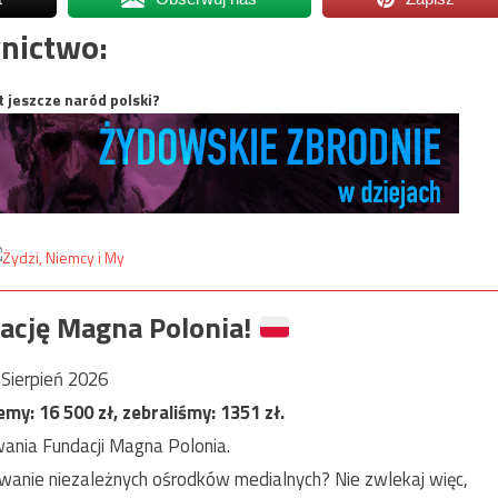
nictwo:
t jeszcze naród polski?
ację Magna Polonia!
Sierpień 2026
jemy:
16 500
zł, zebraliśmy:
1351
zł.
ania Fundacji Magna Polonia.
anie niezależnych ośrodków medialnych? Nie zwlekaj więc,