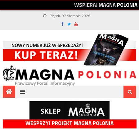
W
S
P
I
E
R
A
J
M
A
G
N
A
P
O
L
O
N
I
A
Piątek, 07 Sierpnia 2026
WESPRZYJ PROJEKT MAGNA POLONIA