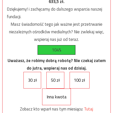
633,5
zł.
Dziękujemy! i zachęcamy do dalszego wsparcia naszej
fundacji.
Masz świadomość tego jak ważne jest przetrwanie
niezależnych ośrodków medialnych? Nie zwlekaj więc,
wspieraj nas już od teraz.
104%
Uważasz, że robimy dobrą robotę? Nie czekaj zatem
do jutra, wspieraj nas od dzisiaj.
30 zł
50 zł
100 zł
Inna kwota
Zobacz kto wparł nas tym miesiącu:
Tutaj