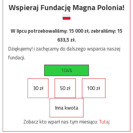
Wspieraj Fundację Magna Polonia!
W lipcu potrzebowaliśmy:
15 000
zł, zebraliśmy:
15
633,5
zł.
Dziękujemy! i zachęcamy do dalszego wsparcia naszej
fundacji.
104%
30 zł
50 zł
100 zł
Inna kwota
Zobacz kto wparł nas tym miesiącu:
Tutaj