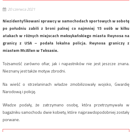
20 czerwca 2021
Niezidentyfikowani sprawcy w samochodach sportowych w sobotę
po południu zabili z broni palnej co najmniej 15 osób w kilku
atakach w różnych miejscach meksykańskiego miasta Reynosa na
granicy z USA – podała lokalna policja. Reynosa graniczy z
miastem McAllen w Teksasie.
Tożsamość zarówno ofiar, jak i napastników nie jest jeszcze znana.
Nieznany jest także motyw zbrodni.
Na wieść o strzelaninach władze zmobilizowały wojsko, Gwardię
Narodową i policję.
Władze podały, że zatrzymano osobę, która przetrzymywała w
bagażniku samochodu dwie kobiety, które najprawdopodobniej zostały
porwane.