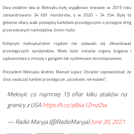
Dwa ostatnie lata w Meksyku były wyjątkowo krwawe: w 2019 roku
zarejestrowano 34 681 morderstw, a w 2020 – 34 554. Były to
głównie ofiary walk pomiędzy kartelami przestępczymi o przejęcie dróg
przerzutowych narkotyków, broni i ludzi.
Kolejnym meksykańskim rządom nie udawało się zlikwidować
przestępczych syndykatów. Wielu ludzi oskarża organy ścigania i
sądownictwa o zmowę z gangami lub systemowe skorumpowanie.
Prezydent Meksyku Andres Manuel Lopez Obrador zapowiedział, że
chce zwalczać kartele przestępcze „uściskami, nie kulami”.
Meksyk: co najmniej 15 ofiar kilku ataków na
granicy z USA
https://t.co/p84a1ZmzDw
— Radio Maryja (@RadioMaryja)
June 20, 2021