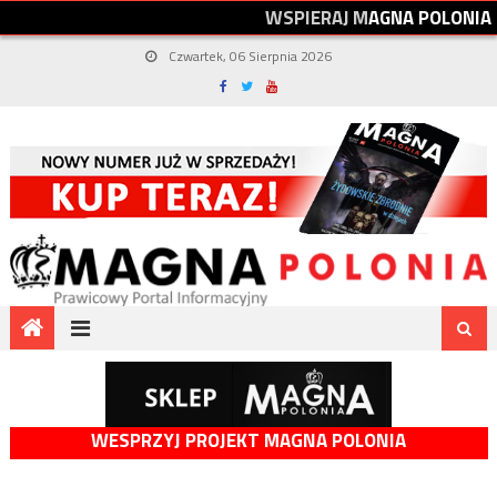
W
S
P
I
E
R
A
J
M
A
G
N
A
P
O
L
O
N
I
A
Czwartek, 06 Sierpnia 2026
WESPRZYJ PROJEKT MAGNA POLONIA