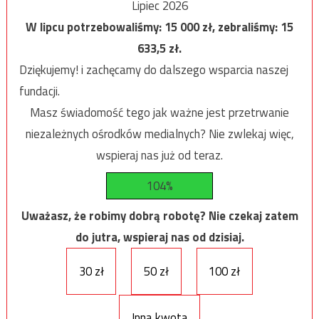
Lipiec 2026
W lipcu potrzebowaliśmy:
15 000
zł, zebraliśmy:
15
633,5
zł.
Dziękujemy! i zachęcamy do dalszego wsparcia naszej
fundacji.
Masz świadomość tego jak ważne jest przetrwanie
niezależnych ośrodków medialnych? Nie zwlekaj więc,
wspieraj nas już od teraz.
104%
Uważasz, że robimy dobrą robotę? Nie czekaj zatem
do jutra, wspieraj nas od dzisiaj.
30 zł
50 zł
100 zł
Inna kwota