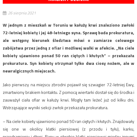
26 sierpnia 2021
W jednym z mieszkań w Toruniu w kałuży krwi znaleziono zwłoki
72-letniej kobiety i jej 48-letniego syna. Sprawę bada prokuratura,
ale wstępny kierunek śledztwa mówi o zamiarze celowego
zabójstwa przez jedną z ofiar i możliwej walki w afekcie. „Na ciele
kobiety ujawniono ponad 50 ran ciętych i kłutych” – przekazała
prokuratura. Syn kobiety otrzymał tylko dwa ciosy nożem, ale w
newralgicznych miejscach.
Jako pierwszy na miejscu zbrodni pojawił się szwagier 72-letniej Ewy,
zmartwiony brakiem kontaktu. Z pomocą wiertarki dostał się do środka i
zauważył ciała ofiar w kałuży krwi. Mogły tam leżeć już od kilku dni.
Wstrząsające wyniki sekcji zwłok przekazała prokuratura.
– Na ciele kobiety ujawniono ponad 50 ran ciętych i kłutych. Znajdowały
się one w okolicy klatki piersiowej (z przodu i tyłu), karku,
przedramieniu i dłoni. Rany w obrębie klatki piersiowej między innymi