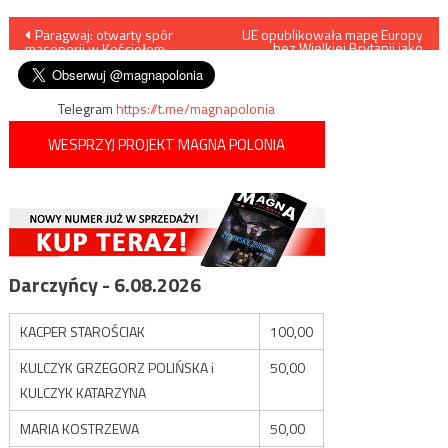
Nawigacja
Paragwaj: otwarty spór
UE opublikowała mapę Europy
bez Wielkiej Brytanii jako
masonerii w Kościołem
członka unii
wpisu
Telegram
https://t.me/magnapolonia
WESPRZYJ PROJEKT MAGNA POLONIA
Darczyńcy - 6.08.2026
KACPER STAROŚCIAK
100,00
KULCZYK GRZEGORZ POLIŃSKA i
50,00
KULCZYK KATARZYNA
MARIA KOSTRZEWA
50,00