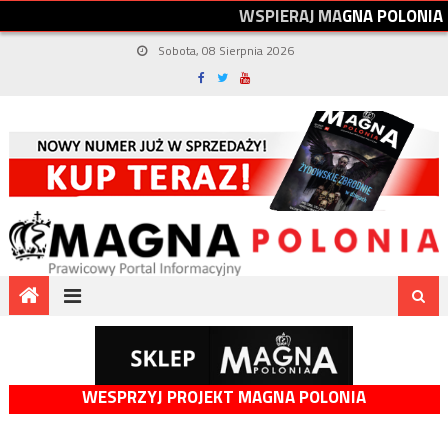
W
S
P
I
E
R
A
J
M
A
G
N
A
P
O
L
O
N
I
A
Sobota, 08 Sierpnia 2026
WESPRZYJ PROJEKT MAGNA POLONIA