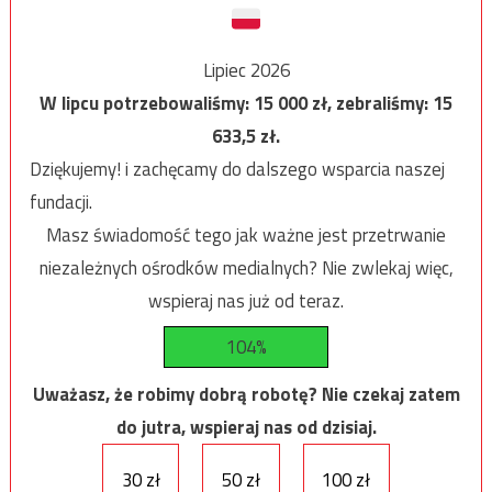
Lipiec 2026
W lipcu potrzebowaliśmy:
15 000
zł, zebraliśmy:
15
633,5
zł.
Dziękujemy! i zachęcamy do dalszego wsparcia naszej
fundacji.
Masz świadomość tego jak ważne jest przetrwanie
niezależnych ośrodków medialnych? Nie zwlekaj więc,
wspieraj nas już od teraz.
104%
Uważasz, że robimy dobrą robotę? Nie czekaj zatem
do jutra, wspieraj nas od dzisiaj.
30 zł
50 zł
100 zł