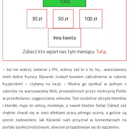
104%
30 zł
50 zł
100 zł
Inna kwota
Zobacz kto wparł nas tym miesiącu:
Tutaj
– Już nie walczy zażarcie z PiS, walczy zaś to o to, by… warszawiacy
mieli dobre fryzury. Kijowski znalazł bowiem zatrudnienie w salonie
fryzjerskim! – czytamy na se.pl. – Można go spotkać w jednym z
salonów na warszawskiej Woli, prowadzonym przez mistrzynię Polski
w przedłużaniu i zagęszczaniu włosów. Tam osobiście strzyże klientów
i klientki, myje im włosy, modeluje, a nawet kładzie farbę! Zakład zaś
chętnie chwali się w sieci efektami pracy pilnego ucznia, a goście są
ponoć zadowoleni. Jak Kijowski sam przyznał w komentarzach na
portalu społecznościowym, obecnie przygotowuje się do egzaminu.