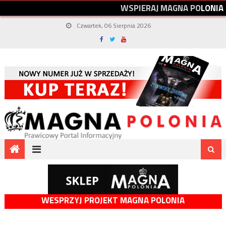
W
S
P
I
E
R
A
J
M
A
G
N
A
P
O
L
O
N
I
A
Czwartek, 06 Sierpnia 2026
WESPRZYJ PROJEKT MAGNA POLONIA