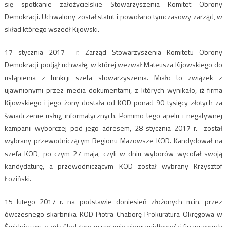
się spotkanie założycielskie Stowarzyszenia Komitet Obrony
Demokracji. Uchwalony został statut i powołano tymczasowy zarząd, w
skład którego wszedł Kijowski.
17 stycznia 2017 r. Zarząd Stowarzyszenia Komitetu Obrony
Demokracji podjął uchwałę, w której wezwał Mateusza Kijowskiego do
ustąpienia z funkcji szefa stowarzyszenia. Miało to związek z
ujawnionymi przez media dokumentami, z których wynikało, iż firma
Kijowskiego i jego żony dostała od KOD ponad 90 tysięcy złotych za
świadczenie usług informatycznych. Pomimo tego apelu i negatywnej
kampanii wyborczej pod jego adresem, 28 stycznia 2017 r. został
wybrany przewodniczącym Regionu Mazowsze KOD. Kandydował na
szefa KOD, po czym 27 maja, czyli w dniu wyborów wycofał swoją
kandydaturę, a przewodniczącym KOD został wybrany Krzysztof
Łoziński.
15 lutego 2017 r. na podstawie doniesień złożonych m.in. przez
ówczesnego skarbnika KOD Piotra Chaborę Prokuratura Okręgowa w
Świdnicy wszczęła śledztwo w sprawie nieprawidłowości finansowych