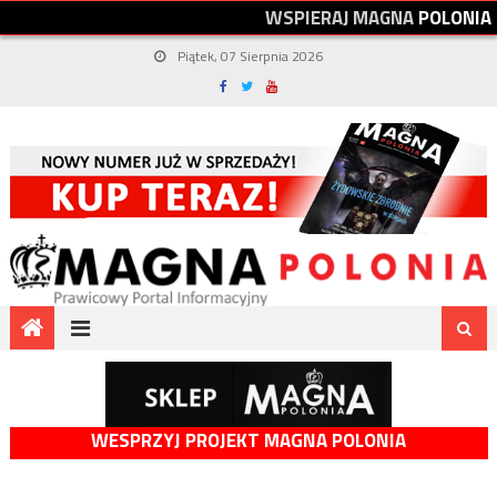
W
S
P
I
E
R
A
J
M
A
G
N
A
P
O
L
O
N
I
A
Piątek, 07 Sierpnia 2026
WESPRZYJ PROJEKT MAGNA POLONIA