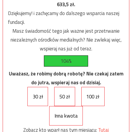
633,5
zł.
Dziękujemy! i zachęcamy do dalszego wsparcia naszej
fundacji.
Masz świadomość tego jak ważne jest przetrwanie
niezależnych ośrodków medialnych? Nie zwlekaj więc,
wspieraj nas już od teraz.
104%
Uważasz, że robimy dobrą robotę? Nie czekaj zatem
do jutra, wspieraj nas od dzisiaj.
30 zł
50 zł
100 zł
Inna kwota
Zobacz kto wparł nas tym miesiącu:
Tutaj