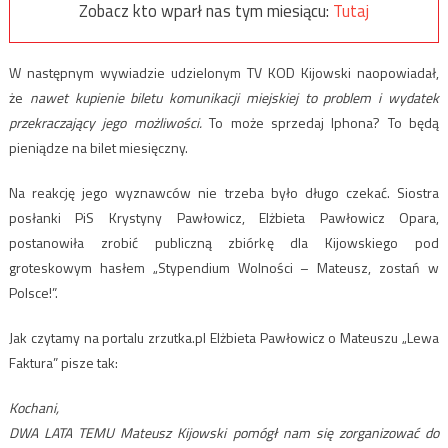
Zobacz kto wparł nas tym miesiącu:
Tutaj
W następnym wywiadzie udzielonym TV KOD Kijowski naopowiadał,
że
nawet kupienie biletu komunikacji miejskiej to problem i wydatek
przekraczający jego możliwości.
To może sprzedaj Iphona? To będą
pieniądze na bilet miesięczny.
Na reakcję jego wyznawców nie trzeba było długo czekać. Siostra
posłanki PiS Krystyny Pawłowicz, Elżbieta Pawłowicz Opara,
postanowiła zrobić publiczną zbiórkę dla Kijowskiego pod
groteskowym hasłem „Stypendium Wolności – Mateusz, zostań w
Polsce!”.
Jak czytamy na portalu zrzutka.pl Elżbieta Pawłowicz o Mateuszu „Lewa
Faktura” pisze tak:
Kochani,
DWA LATA TEMU Mateusz Kijowski pomógł nam się zorganizować do