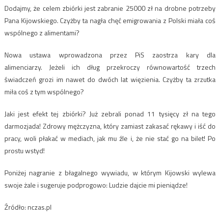
Dodajmy, że celem zbiórki jest zabranie 25000 zł na drobne potrzeby
Pana Kijowskiego. Czyżby ta nagła chęć emigrowania z Polski miała coś
wspólnego z alimentami?
Nowa ustawa wprowadzona przez PiS zaostrza kary dla
alimenciarzy. Jeżeli ich dług przekroczy równowartość trzech
świadczeń grozi im nawet do dwóch lat więzienia. Czyżby ta zrzutka
miła coś z tym wspólnego?
Jaki jest efekt tej zbiórki? Już zebrali ponad 11 tysięcy zł na tego
darmozjada! Zdrowy mężczyzna, który zamiast zakasać rękawy i iść do
pracy, woli płakać w mediach, jak mu źle i, że nie stać go na bilet! Po
prostu wstyd!
Poniżej nagranie z błagalnego wywiadu, w którym Kijowski wylewa
swoje żale i sugeruje podprogowo: Ludzie dajcie mi pieniądze!
Źródło: nczas.pl