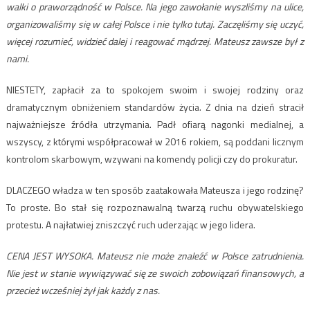
walki o praworządność w Polsce. Na jego zawołanie wyszliśmy na ulice,
organizowaliśmy się w całej Polsce i nie tylko tutaj. Zaczęliśmy się uczyć,
więcej rozumieć, widzieć dalej i reagować mądrzej. Mateusz zawsze był z
nami.
NIESTETY, zapłacił za to spokojem swoim i swojej rodziny oraz
dramatycznym obniżeniem standardów życia. Z dnia na dzień stracił
najważniejsze źródła utrzymania. Padł ofiarą nagonki medialnej, a
wszyscy, z którymi współpracował w 2016 rokiem, są poddani licznym
kontrolom skarbowym, wzywani na komendy policji czy do prokuratur.
DLACZEGO władza w ten sposób zaatakowała Mateusza i jego rodzinę?
To proste. Bo stał się rozpoznawalną twarzą ruchu obywatelskiego
protestu. A najłatwiej zniszczyć ruch uderzając w jego lidera.
CENA JEST WYSOKA. Mateusz nie może znaleźć w Polsce zatrudnienia.
Nie jest w stanie wywiązywać się ze swoich zobowiązań finansowych, a
przecież wcześniej żył jak każdy z nas.