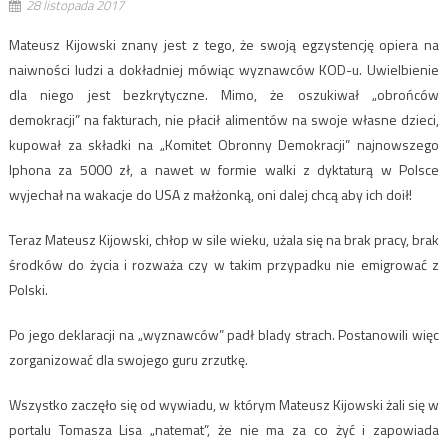
28 listopada 2017
Mateusz Kijowski znany jest z tego, że swoją egzystencję opiera na
naiwności ludzi a dokładniej mówiąc wyznawców KOD-u. Uwielbienie
dla niego jest bezkrytyczne. Mimo, że oszukiwał „obrońców
demokracji” na fakturach, nie płacił alimentów na swoje własne dzieci,
kupował za składki na „Komitet Obronny Demokracji” najnowszego
Iphona za 5000 zł, a nawet w formie walki z dyktaturą w Polsce
wyjechał na wakacje do USA z małżonką, oni dalej chcą aby ich doił!
Teraz Mateusz Kijowski, chłop w sile wieku, użala się na brak pracy, brak
środków do życia i rozważa czy w takim przypadku nie emigrować z
Polski.
Po jego deklaracji na „wyznawców” padł blady strach. Postanowili więc
zorganizować dla swojego guru zrzutkę.
Wszystko zaczęło się od wywiadu, w którym Mateusz Kijowski żali się w
portalu Tomasza Lisa „natemat”, że nie ma za co żyć i zapowiada