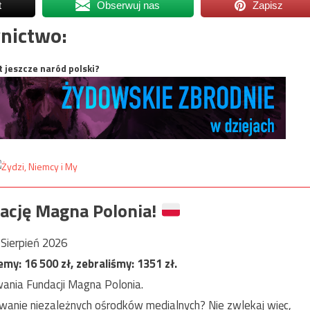
t
Obserwuj nas
Zapisz
nictwo:
t jeszcze naród polski?
ację Magna Polonia!
Sierpień 2026
jemy:
16 500
zł, zebraliśmy:
1351
zł.
ania Fundacji Magna Polonia.
anie niezależnych ośrodków medialnych? Nie zwlekaj więc,