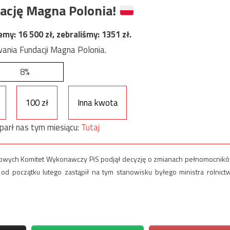
ację Magna Polonia!
jemy:
16 500
zł, zebraliśmy:
1351
zł.
ania Fundacji Magna Polonia.
8%
100 zł
Inna kwota
parł nas tym miesiącu:
Tutaj
gowych Komitet Wykonawczy PiS podjął decyzję o zmianach pełnomocnik
od początku lutego zastąpił na tym stanowisku byłego ministra rolnict