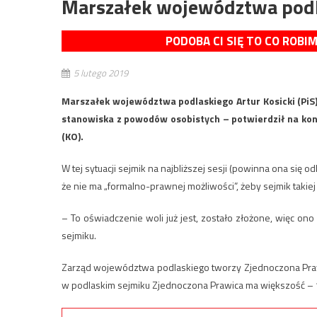
Marszałek województwa podla
PODOBA CI SIĘ TO CO ROBI
5 lutego 2019
Marszałek województwa podlaskiego Artur Kosicki (PiS
stanowiska z powodów osobistych – potwierdził na kon
(KO).
W tej sytuacji sejmik na najbliższej sesji (powinna ona się od
że nie ma „formalno-prawnej możliwości”, żeby sejmik takiej 
– To oświadczenie woli już jest, zostało złożone, więc o
sejmiku.
Zarząd województwa podlaskiego tworzy Zjednoczona Prawi
w podlaskim sejmiku Zjednoczona Prawica ma większość – 1