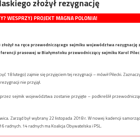
skiego złożył rezygnację
MY? WESPRZYJ PROJEKT MAGNA POLONIA!
) złożył na ręce przewodniczącego sejmiku województwa rezygnację 
ferencji prasowej w Białymstoku przewodniczący sejmiku Karol Pilec
być 18 lutego) zajmie się przyjęciem tej rezygnacji – mówił Pilecki. Zaznaczy
rezygnacji nie przyjął.
no przez sejmik województwa zostanie przyjęte – podkreślił przewodniczą
ca. Zarząd był wybrany 22 listopada 2018 r. W nowej kadencji samorzą
6 radnych. 14 radnych ma Koalicja Obywatelska i PSL.