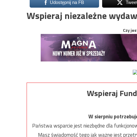
Udostępnij na FB
Twee
Wspieraj niezależne wydaw
Czy jes
Wspieraj Fund
W sierpniu potrzebu
Państwa wsparcie jest niezbędne dla funkcjonow
Masz świadomość tego jak ważne jest przetrw