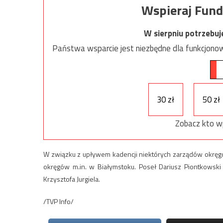
Wspieraj Fund
W sierpniu potrzebu
Państwa wsparcie jest niezbędne dla funkcjonow
30 zł
50 zł
Zobacz kto w
W związku z upływem kadencji niektórych zarządów okrę
okręgów m.in. w Białymstoku. Poseł Dariusz Piontkowski 
Krzysztofa Jurgiela.
/TVP Info/