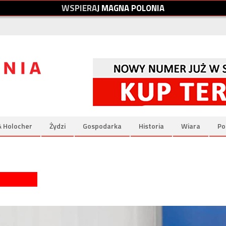
W
S
P
I
E
R
A
J
M
A
G
N
A
P
O
L
O
N
I
A
& Holocher
Żydzi
Gospodarka
Historia
Wiara
Po