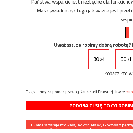
Państwa wsparcie jest niezbędne dla funkcjonow
Masz świadomość tego jak ważne jest przetrw
wspie
Uważasz, że robimy dobrą robotę? Ni
30 zł
50 zł
Zobacz kto w
Dziękujemy za pomoc prawną Kancelarii Prawnej Litwin:
http
PODOBA CI SIĘ TO CO ROBI
Nawigacja
Kamera zarejestrowała, jak kobieta wyskoczyła z pędzą
taksówki. Wiadomo, czemu to zrobiła