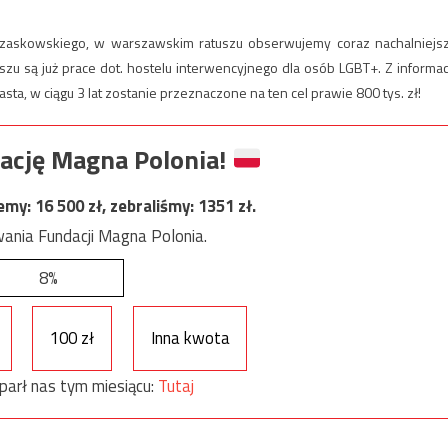
 Trzaskowskiego, w warszawskim ratuszu obserwujemy coraz nachalniejs
szu są już prace dot. hostelu interwencyjnego dla osób LGBT+. Z informacj
asta, w ciągu 3 lat zostanie przeznaczone na ten cel prawie 800 tys. zł!
ację Magna Polonia!
jemy:
16 500
zł, zebraliśmy:
1351
zł.
ania Fundacji Magna Polonia.
8%
100 zł
Inna kwota
parł nas tym miesiącu:
Tutaj