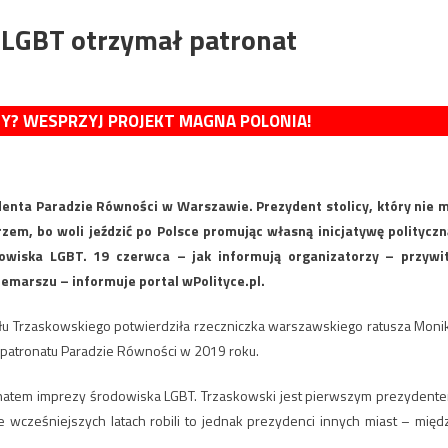
 LGBT otrzymał patronat
MY? WESPRZYJ PROJEKT MAGNA POLONIA!
ydenta Paradzie Równości w Warszawie. Prezydent stolicy, który nie 
em, bo woli jeździć po Polsce promując własną inicjatywę polityczn
owiska LGBT. 19 czerwca – jak informują organizatorzy – przywi
zemarszu – informuje portal wPolityce.pl.
iału Trzaskowskiego potwierdziła rzeczniczka warszawskiego ratusza Moni
ił patronatu Paradzie Równości w 2019 roku.
onatem imprezy środowiska LGBT. Trzaskowski jest pierwszym prezydent
 We wcześniejszych latach robili to jednak prezydenci innych miast – międ