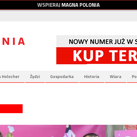
W
S
P
I
E
R
A
J
M
A
G
N
A
P
O
L
O
N
I
A
& Holocher
Żydzi
Gospodarka
Historia
Wiara
Po