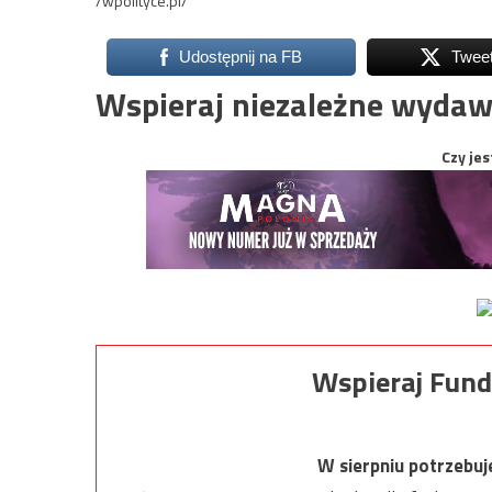
/wpolityce.pl/
Udostępnij na FB
Twee
Wspieraj niezależne wydaw
Czy jes
Wspieraj Fund
W sierpniu potrzebu