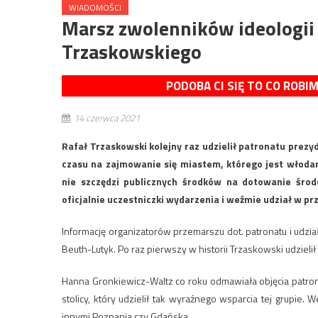
WIADOMOŚCI
Marsz zwolenników ideologii
Trzaskowskiego
PODOBA CI SIĘ TO CO ROBI
14 czerwca 2021
Rafał Trzaskowski kolejny raz udzielił patronatu prez
czasu na zajmowanie się miastem, którego jest włodarz
nie szczędzi publicznych środków na dotowanie środ
oficjalnie uczestniczki wydarzenia i weźmie udział w pr
Informację organizatorów przemarszu dot. patronatu i udz
Beuth-Lutyk. Po raz pierwszy w historii Trzaskowski udziel
Hanna Gronkiewicz-Waltz co roku odmawiała objęcia patr
stolicy, który udzielił tak wyraźnego wsparcia tej grupie.
innymi Poznania czy Gdańska.