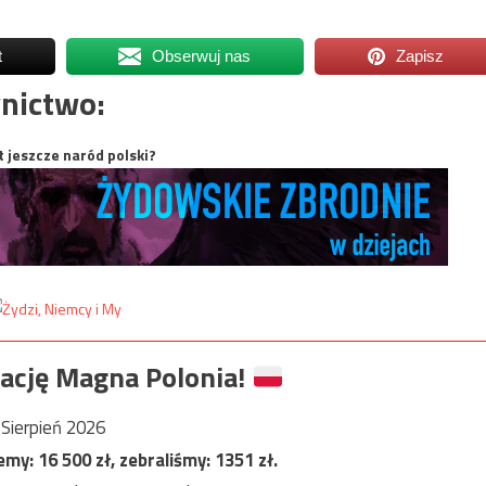
t
Obserwuj nas
Zapisz
nictwo:
t jeszcze naród polski?
ację Magna Polonia!
Sierpień 2026
jemy:
16 500
zł, zebraliśmy:
1351
zł.