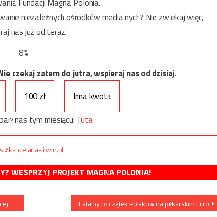
ania Fundacji Magna Polonia.
anie niezależnych ośrodków medialnych? Nie zwlekaj więc,
raj nas już od teraz.
8%
e czekaj zatem do jutra, wspieraj nas od dzisiaj.
100 zł
Inna kwota
parł nas tym miesiącu:
Tutaj
s://kancelaria-litwin.pl
MY? WESPRZYJ PROJEKT MAGNA POLONIA!
cej
Fatalny początek Polaków na piłkarskim Euro