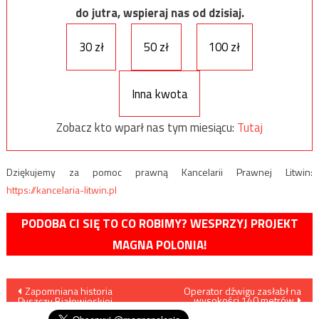
do jutra, wspieraj nas od dzisiaj.
30 zł
50 zł
100 zł
Inna kwota
Zobacz kto wparł nas tym miesiącu:
Tutaj
Dziękujemy za pomoc prawną Kancelarii Prawnej Litwin:
https://kancelaria-litwin.pl
PODOBA CI SIĘ TO CO ROBIMY? WESPRZYJ PROJEKT
MAGNA POLONIA!
Nawigacja
Zapomniana historia
Operator dźwigu zasłabł na
wysokości 140 metrów
Puszczy Białowieskiej