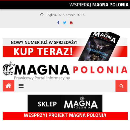
W
S
P
I
E
R
A
J
M
A
G
N
A
P
O
L
O
N
I
A
Piątek, 07 Sierpnia 2026
WESPRZYJ PROJEKT MAGNA POLONIA