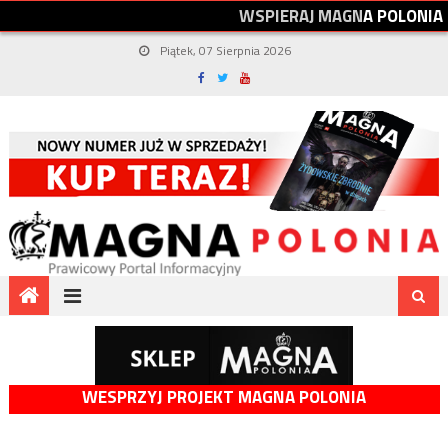
W
S
P
I
E
R
A
J
M
A
G
N
A
P
O
L
O
N
I
A
Piątek, 07 Sierpnia 2026
WESPRZYJ PROJEKT MAGNA POLONIA