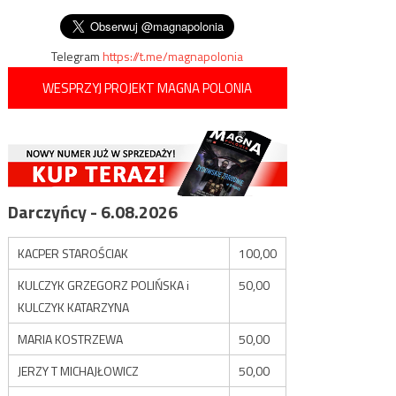
Straż Graniczną
wpisu
listopada”
Telegram
https://t.me/magnapolonia
WESPRZYJ PROJEKT MAGNA POLONIA
Darczyńcy - 6.08.2026
KACPER STAROŚCIAK
100,00
KULCZYK GRZEGORZ POLIŃSKA i
50,00
KULCZYK KATARZYNA
MARIA KOSTRZEWA
50,00
JERZY T MICHAJŁOWICZ
50,00