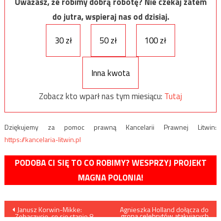
Uważasz, że robimy dobrą robotę? Nie czekaj zatem
do jutra, wspieraj nas od dzisiaj.
30 zł
50 zł
100 zł
Inna kwota
Zobacz kto wparł nas tym miesiącu:
Tutaj
Dziękujemy za pomoc prawną Kancelarii Prawnej Litwin:
https://kancelaria-litwin.pl
PODOBA CI SIĘ TO CO ROBIMY? WESPRZYJ PROJEKT
MAGNA POLONIA!
Nawigacja
Janusz Korwin-Mikke:
Agnieszka Holland dołącza do
grona celebrytów atakujących
„Zobaczycie, co się stanie 8