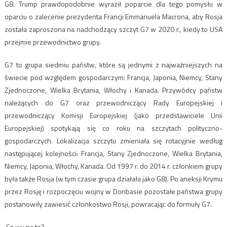
G8. Trump prawdopodobnie wyraził poparcie dla tego pomysłu w
oparciu o zalecenie prezydenta Francji Emmanuela Macrona, aby Rosja
została zaproszona na nadchodzący szczyt G7 w 2020 r., kiedy to USA
przejmie przewodnictwo grupy.
G7 to grupa siedmiu państw, które są jednymi z najważniejszych na
świecie pod względem gospodarczym: Francja, Japonia, Niemcy, Stany
Zjednoczone, Wielka Brytania, Włochy i Kanada. Przywódcy państw
należących do G7 oraz przewodniczący Rady Europejskiej i
przewodniczący Komisji Europejskiej (jako przedstawiciele Unii
Europejskiej) spotykają się co roku na szczytach polityczno-
gospodarczych. Lokalizacja szczytu zmieniała się rotacyjnie według
następującej kolejności: Francja, Stany Zjednoczone, Wielka Brytania,
Niemcy, Japonia, Włochy, Kanada. Od 1997 r. do 2014 r. członkiem grupy
była także Rosja (w tym czasie grupa działała jako G8). Po aneksji Krymu
przez Rosję i rozpoczęciu wojny w Donbasie pozostałe państwa grupy
postanowiły zawiesić członkostwo Rosji, powracając do formuły G7.
Co wy na to?