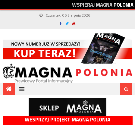
W
S
P
I
E
R
A
J
M
A
G
N
A
P
O
L
O
N
I
A
Czwartek, 06 Sierpnia 2026
WESPRZYJ PROJEKT MAGNA POLONIA