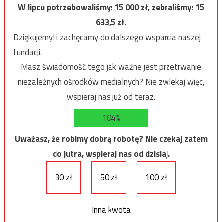
W lipcu potrzebowaliśmy:
15 000
zł, zebraliśmy:
15
633,5
zł.
Dziękujemy! i zachęcamy do dalszego wsparcia naszej
fundacji.
Masz świadomość tego jak ważne jest przetrwanie
niezależnych ośrodków medialnych? Nie zwlekaj więc,
wspieraj nas już od teraz.
104%
Uważasz, że robimy dobrą robotę? Nie czekaj zatem
do jutra, wspieraj nas od dzisiaj.
30 zł
50 zł
100 zł
Inna kwota