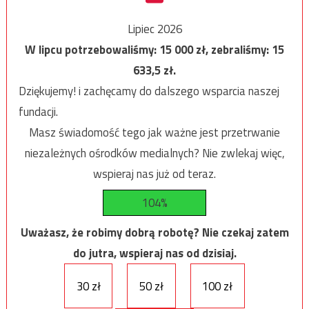
Lipiec 2026
W lipcu potrzebowaliśmy:
15 000
zł, zebraliśmy:
15
633,5
zł.
Dziękujemy! i zachęcamy do dalszego wsparcia naszej
fundacji.
Masz świadomość tego jak ważne jest przetrwanie
niezależnych ośrodków medialnych? Nie zwlekaj więc,
wspieraj nas już od teraz.
104%
Uważasz, że robimy dobrą robotę? Nie czekaj zatem
do jutra, wspieraj nas od dzisiaj.
30 zł
50 zł
100 zł