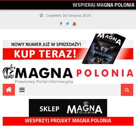
W
S
P
I
E
R
A
J
M
A
G
N
A
P
O
L
O
N
I
A
Czwartek, 06 Sierpnia 2026
WESPRZYJ PROJEKT MAGNA POLONIA