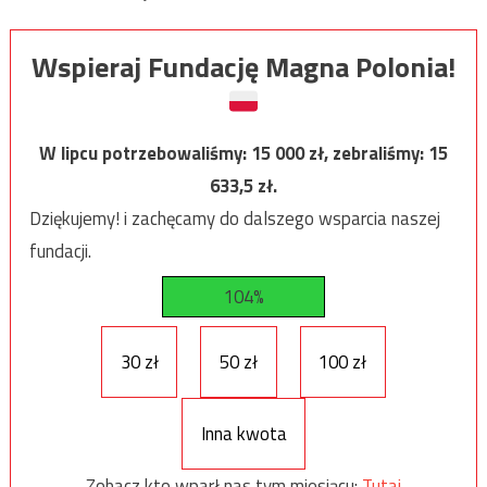
Wspieraj Fundację Magna Polonia!
W lipcu potrzebowaliśmy:
15 000
zł, zebraliśmy:
15
633,5
zł.
Dziękujemy! i zachęcamy do dalszego wsparcia naszej
fundacji.
104%
30 zł
50 zł
100 zł
Inna kwota
Zobacz kto wparł nas tym miesiącu:
Tutaj