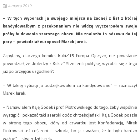
4 marca 2019
– W tych wyborach ja swojego miejsca na żadnej z list z której
kandydowałbym z przekonaniem nie widzę Wyczerpałem swoje
próby budowania szerszego obozu. Nie znalazło to odzewu do tej
pory – powiedział europoseł Marek Jurek.
Zapytany, dlaczego komitet Kukiz’15-Europa Ojczyzn, nie powstanie
powiedział, że „koledzy z Kukiz’15 zmienili politykę, wycofali się z tego
już po przyjęciu uzgodnień”.
– W takiej sytuacji ja podziękowałem za kandydowanie” – zaznaczył
Marek Jurek.
– Namawiałem Kaję Godek i prof. Piotrowskiego do tego, żeby wspólnie
wystąpić i pokazać taki szeroki obóz chrześcijański. Kaja Godek poszła
w stronę tego obozu, który od czwartku jest Konfederacją, Mirek
Piotrowski też coś robi – szkoda, bo ja uważam, że to było bardzo
ważne” – stwierdził Jurek.