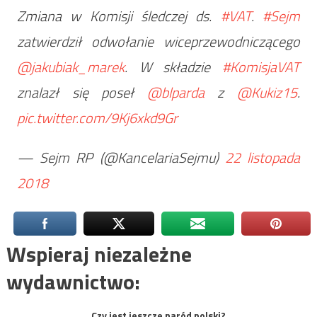
Zmiana w Komisji śledczej ds.
#VAT
.
#Sejm
zatwierdził odwołanie wiceprzewodniczącego
@jakubiak_marek
. W składzie
#KomisjaVAT
znalazł się poseł
@blparda
z
@Kukiz15
.
pic.twitter.com/9Kj6xkd9Gr
— Sejm RP (@KancelariaSejmu)
22 listopada
2018
Wspieraj niezależne
wydawnictwo:
Czy jest jeszcze naród polski?