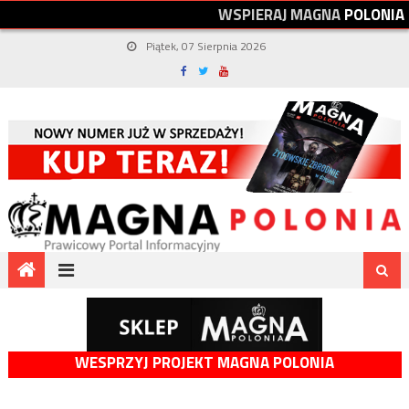
W
S
P
I
E
R
A
J
M
A
G
N
A
P
O
L
O
N
I
A
Piątek, 07 Sierpnia 2026
WESPRZYJ PROJEKT MAGNA POLONIA