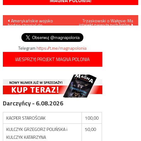
MAGNA POLONIA!
Nawigacja
Amerykańskie wojsko
Trzaskowski o Wałęsie: Ma
intelekt najwyższych lotów
będzie strzelać do
wpisu
migrantów?
Telegram
https://t.me/magnapolonia
WESPRZYJ PROJEKT MAGNA POLONIA
Darczyńcy - 6.08.2026
KACPER STAROŚCIAK
100,00
KULCZYK GRZEGORZ POLIŃSKA i
50,00
KULCZYK KATARZYNA