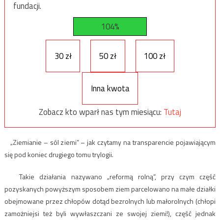
fundacji.
104%
30 zł
50 zł
100 zł
Inna kwota
Zobacz kto wparł nas tym miesiącu:
Tutaj
„Ziemianie – sól ziemi” – jak czytamy na transparencie pojawiającym
się pod koniec drugiego tomu trylogii.
Takie działania nazywano „reformą rolną”, przy czym część
pozyskanych powyższym sposobem ziem parcelowano na małe działki
obejmowane przez chłopów dotąd bezrolnych lub małorolnych (chłopi
zamożniejsi też byli wywłaszczani ze swojej ziemi!), część jednak