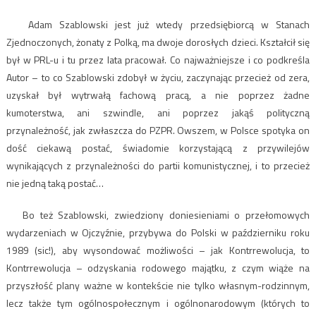
Adam Szablowski jest już wtedy przedsiębiorcą w Stanach
Zjednoczonych, żonaty z Polką, ma dwoje dorosłych dzieci. Kształcił się
był w PRL-u i tu przez lata pracował. Co najważniejsze i co podkreśla
Autor – to co Szablowski zdobył w życiu, zaczynając przecież od zera,
uzyskał był wytrwałą fachową pracą, a nie poprzez żadne
kumoterstwa, ani szwindle, ani poprzez jakąś polityczną
przynależność, jak zwłaszcza do PZPR. Owszem, w Polsce spotyka on
dość ciekawą postać, świadomie korzystającą z przywilejów
wynikających z przynależności do partii komunistycznej, i to przecież
nie jedną taką postać…
Bo też Szablowski, zwiedziony doniesieniami o przełomowych
wydarzeniach w Ojczyźnie, przybywa do Polski w październiku roku
1989 (sic!), aby wysondować możliwości – jak Kontrrewolucja, to
Kontrrewolucja – odzyskania rodowego majątku, z czym wiąże na
przyszłość plany ważne w kontekście nie tylko własnym-rodzinnym,
lecz także tym ogólnospołecznym i ogólnonarodowym (których to