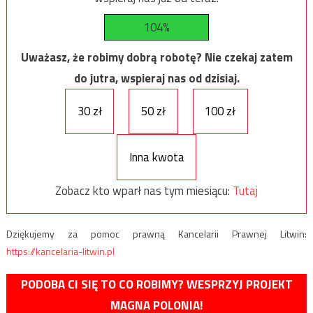
104%
Uważasz, że robimy dobrą robotę? Nie czekaj zatem
do jutra, wspieraj nas od dzisiaj.
30 zł
50 zł
100 zł
Inna kwota
Zobacz kto wparł nas tym miesiącu:
Tutaj
Dziękujemy za pomoc prawną Kancelarii Prawnej Litwin:
https://kancelaria-litwin.pl
PODOBA CI SIĘ TO CO ROBIMY? WESPRZYJ PROJEKT
MAGNA POLONIA!