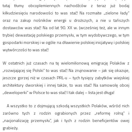
tutaj tłumy obcoplemiennych nachodźców z teraz już bodaj
kilkudziesięciu narodowości to was stać! Na rozmaite „zielone łady”
oraz na zakup nośników energii u droższych, a nie u tańszych
dostawców was stać! Na od lat 90. XX w. (wcześniej też, ale w innym
trybie) dewastację polskiego przemysłu, w tym wydobywczego, w tym
gospodarki morskiej i w ogóle na dławienie polskiej inicjatywy i polskiej
wytwórczości to was stać!
W ostatnich już czasach na tę wielomilionową emigrację Polaków z
„rozwijającej się Polski” to was stać! Na zrujnowanie – jak się okazuje,
jeszcze gorzej niż w czasach PRL-u – tych tysięcy zabytków wiejskiej
architektury dworskiej i innej także, to was stać! Na samowolę obcej
„deweloperki” w Polsce to was stać! I tak dalej – lista jest długa!
A wszystko to z dojmującą szkodą wszystkich Polaków, wśród nich
zarówno tych z rodzin ograbionych przez „reformę rolną” i
„nacjonalizację przemysłu”, jak i tych z rodzin beneficjentów owej
grabieży.