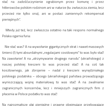
stać na zadośćuczynienie ograbionym przez komunę i przez
hitlerowców polskim rodzinom ani w naturze (tu: zwłaszcza ziemia, lecz
przecież nie tylko ona), ani w postaci zamiennych rekompensat
pieniężnych”.
Wtedy już też, lecz zwłaszcza ostatnio na taki respons normalnego
Polaka ogarnia furia:
Nie stać was? A na wywołanie gigantycznych strat i nawet masowych
śmierci (!) tymi absurdalnymi „regulacjami covidowymi” to was było stać!
Na zawołanie! A na „utrzymywanie drugiego narodu” (ukraińskiego) z
naszej polskiej kieszeni to was przecież stać! A na coś tak
kosztownego, jak zbrojenie – nadal z kieszeni wynędzniałego
polskiego podatnika – obcego (ukraińskiego) państwa prowadzącego
wyniszczającą wojnę materiałową to was stać! A na zwalnianie
zagranicznych koncernów, lecz i mniejszych zagranicznych firm z
płacenia w Polsce podatku to was stać!
Na najrozmaitsze ulgi pieniężne i prawne obejmujące przebywające