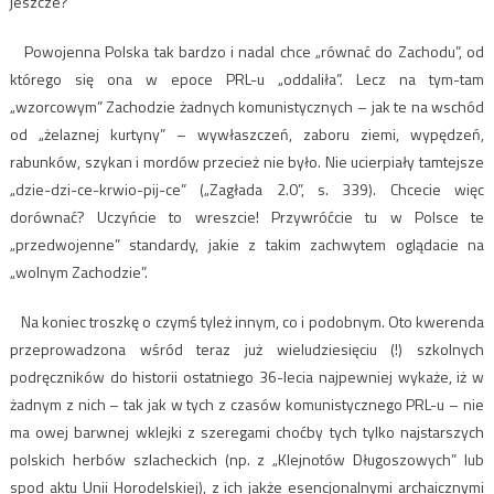
jeszcze?
Powojenna Polska tak bardzo i nadal chce „równać do Zachodu”, od
którego się ona w epoce PRL-u „oddaliła”. Lecz na tym-tam
„wzorcowym” Zachodzie żadnych komunistycznych – jak te na wschód
od „żelaznej kurtyny” – wywłaszczeń, zaboru ziemi, wypędzeń,
rabunków, szykan i mordów przecież nie było. Nie ucierpiały tamtejsze
„dzie-dzi-ce-krwio-pij-ce” („Zagłada 2.0”, s. 339). Chcecie więc
dorównać? Uczyńcie to wreszcie! Przywróćcie tu w Polsce te
„przedwojenne” standardy, jakie z takim zachwytem oglądacie na
„wolnym Zachodzie”.
Na koniec troszkę o czymś tyleż innym, co i podobnym. Oto kwerenda
przeprowadzona wśród teraz już wieludziesięciu (!) szkolnych
podręczników do historii ostatniego 36-lecia najpewniej wykaże, iż w
żadnym z nich – tak jak w tych z czasów komunistycznego PRL-u – nie
ma owej barwnej wklejki z szeregami choćby tych tylko najstarszych
polskich herbów szlacheckich (np. z „Klejnotów Długoszowych” lub
spod aktu Unii Horodelskiej), z ich jakże esencjonalnymi archaicznymi