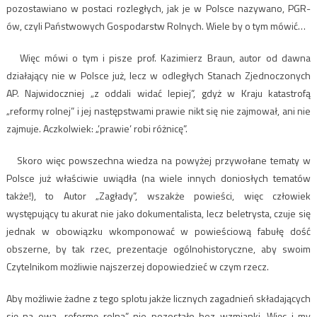
pozostawiano w postaci rozległych, jak je w Polsce nazywano, PGR-
ów, czyli Państwowych Gospodarstw Rolnych. Wiele by o tym mówić…
Więc mówi o tym i pisze prof. Kazimierz Braun, autor od dawna
działający nie w Polsce już, lecz w odległych Stanach Zjednoczonych
AP. Najwidoczniej „z oddali widać lepiej”, gdyż w Kraju katastrofą
„reformy rolnej” i jej następstwami prawie nikt się nie zajmował, ani nie
zajmuje. Aczkolwiek: „’prawie’ robi różnicę”.
Skoro więc powszechna wiedza na powyżej przywołane tematy w
Polsce już właściwie uwiądła (na wiele innych doniosłych tematów
także!), to Autor „Zagłady”, wszakże powieści, więc człowiek
występujący tu akurat nie jako dokumentalista, lecz beletrysta, czuje się
jednak w obowiązku wkomponować w powieściową fabułę dość
obszerne, by tak rzec, prezentacje ogólnohistoryczne, aby swoim
Czytelnikom możliwie najszerzej dopowiedzieć w czym rzecz.
Aby możliwie żadne z tego splotu jakże licznych zagadnień składających
się na ową „reformę rolną” nie pozostało bez wzmianki. Więc i my