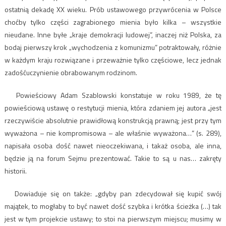
ostatnią dekadę XX wieku. Prób ustawowego przywrócenia w Polsce
choćby tylko części zagrabionego mienia było kilka – wszystkie
nieudane. Inne byłe „kraje demokracji ludowej”, inaczej niż Polska, za
bodaj pierwszy krok „wychodzenia z komunizmu” potraktowały, różnie
w każdym kraju rozwiązane i przeważnie tylko częściowe, lecz jednak
zadośćuczynienie obrabowanym rodzinom.
Powieściowy Adam Szablowski konstatuje w roku 1989, że tę
powieściową ustawę o restytucji mienia, która zdaniem jej autora „jest
rzeczywiście absolutnie prawidłową konstrukcją prawną; jest przy tym
wyważona – nie kompromisowa – ale właśnie wyważona…” (s. 289),
napisała osoba dość nawet nieoczekiwana, i takaż osoba, ale inna,
będzie ją na forum Sejmu prezentować. Takie to są u nas… zakręty
historii.
Dowiaduje się on także: „gdyby pan zdecydował się kupić swój
majątek, to mogłaby to być nawet dość szybka i krótka ścieżka (…) tak
jest w tym projekcie ustawy; to stoi na pierwszym miejscu; musimy w