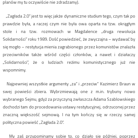
planów my tu oczywiście nie zdradzamy).
„Zagłada 2.0” jest to więc jakże dynamiczne studium tego, czym tak po
prawdzie była, a raczej czym nie była owa oparta na tzw. okrągłym
stole i na tzw. rozmowach w Magdalence „druga rewolucja
Solidarności” roku 1989. Dość powiedzieć, że zwyczajna – wydawać by
się mogło – restytucja mienia zagrabionego przez komunistów znalazła
przeciwników także wśród części członków, a nawet i działaczy
„Solidarności”, że o ludziach reżimu komunistycznego już nie
wspomnimy.
Najpewniej wszystkie argumenty „za” i „przeciw” Kazimierz Braun w
swej powieści zbiera. Wybrzmiewają one z m.in. trybuny nowo
wybranego Sejmu, gdyż za przyczyną zwłaszcza Adama Szablowskiego
dochodzi tam do procedowania ustawy restytucyjnej, odrzuconej przez
znaczną większość sejmową. I na tym kończy się w rzeczy samej
polityczna powieść „Zagłada 2.0”.
My zaś przypominamy sobie to, co działo się później, poprzez