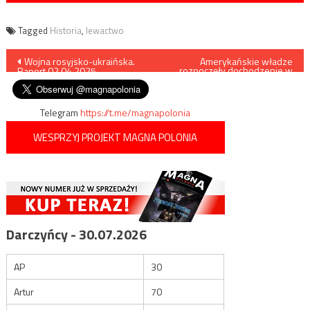
Tagged
Historia
,
lewactwo
Nawigacja
Wojna rosyjsko-ukraińska.
Amerykańskie władze
rozpoczęły dochodzenie w
Raport 02.04.2025
sprawie promowanie przez
wpisu
Disney agendy dewiacyjnej
Telegram
https://t.me/magnapolonia
WESPRZYJ PROJEKT MAGNA POLONIA
Darczyńcy - 30.07.2026
AP
30
Artur
70