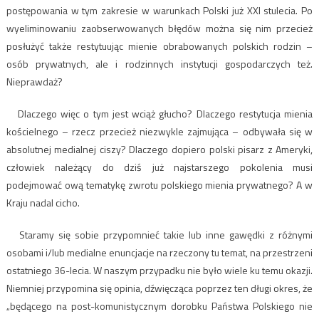
postępowania w tym zakresie w warunkach Polski już XXI stulecia. Po
wyeliminowaniu zaobserwowanych błędów można się nim przecież
posłużyć także restytuując mienie obrabowanych polskich rodzin –
osób prywatnych, ale i rodzinnych instytucji gospodarczych też.
Nieprawdaż?
Dlaczego więc o tym jest wciąż głucho? Dlaczego restytucja mienia
kościelnego – rzecz przecież niezwykle zajmująca – odbywała się w
absolutnej medialnej ciszy? Dlaczego dopiero polski pisarz z Ameryki,
człowiek należący do dziś już najstarszego pokolenia musi
podejmować ową tematykę zwrotu polskiego mienia prywatnego? A w
Kraju nadal cicho.
Staramy się sobie przypomnieć takie lub inne gawędki z różnymi
osobami i/lub medialne enuncjacje na rzeczony tu temat, na przestrzeni
ostatniego 36-lecia. W naszym przypadku nie było wiele ku temu okazji.
Niemniej przypomina się opinia, dźwięcząca poprzez ten długi okres, że
„będącego na post-komunistycznym dorobku Państwa Polskiego nie