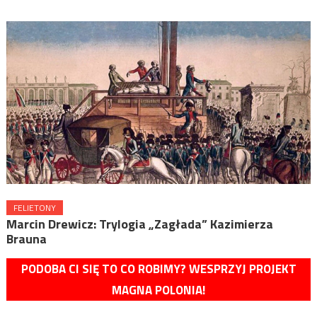
FELIETONY
Marcin Drewicz: Trylogia „Zagłada” Kazimierza
Brauna
PODOBA CI SIĘ TO CO ROBIMY? WESPRZYJ PROJEKT
MAGNA POLONIA!