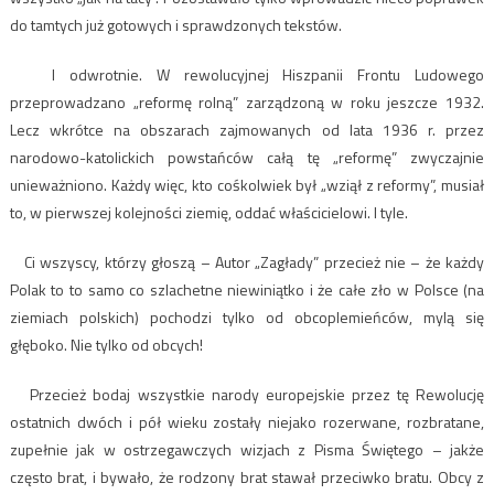
do tamtych już gotowych i sprawdzonych tekstów.
I odwrotnie. W rewolucyjnej Hiszpanii Frontu Ludowego
przeprowadzano „reformę rolną” zarządzoną w roku jeszcze 1932.
Lecz wkrótce na obszarach zajmowanych od lata 1936 r. przez
narodowo-katolickich powstańców całą tę „reformę” zwyczajnie
unieważniono. Każdy więc, kto cośkolwiek był „wziął z reformy”, musiał
to, w pierwszej kolejności ziemię, oddać właścicielowi. I tyle.
Ci wszyscy, którzy głoszą – Autor „Zagłady” przecież nie – że każdy
Polak to to samo co szlachetne niewiniątko i że całe zło w Polsce (na
ziemiach polskich) pochodzi tylko od obcoplemieńców, mylą się
głęboko. Nie tylko od obcych!
Przecież bodaj wszystkie narody europejskie przez tę Rewolucję
ostatnich dwóch i pół wieku zostały niejako rozerwane, rozbratane,
zupełnie jak w ostrzegawczych wizjach z Pisma Świętego – jakże
często brat, i bywało, że rodzony brat stawał przeciwko bratu. Obcy z