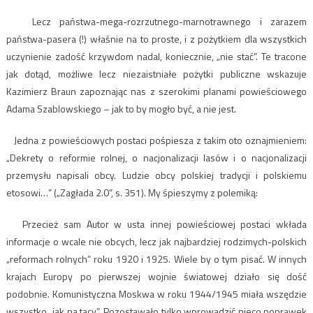
Lecz państwa-mega-rozrzutnego-marnotrawnego i zarazem
państwa-pasera (!) właśnie na to proste, i z pożytkiem dla wszystkich
uczynienie zadość krzywdom nadal, koniecznie, „nie stać”. Te tracone
jak dotąd, możliwe lecz niezaistniałe pożytki publiczne wskazuje
Kazimierz Braun zapoznając nas z szerokimi planami powieściowego
Adama Szablowskiego – jak to by mogło być, a nie jest.
Jedna z powieściowych postaci pośpiesza z takim oto oznajmieniem:
„Dekrety o reformie rolnej, o nacjonalizacji lasów i o nacjonalizacji
przemysłu napisali obcy. Ludzie obcy polskiej tradycji i polskiemu
etosowi…” („Zagłada 2.0”, s. 351). My śpieszymy z polemiką:
Przecież sam Autor w usta innej powieściowej postaci wkłada
informacje o wcale nie obcych, lecz jak najbardziej rodzimych-polskich
„reformach rolnych” roku 1920 i 1925. Wiele by o tym pisać. W innych
krajach Europy po pierwszej wojnie światowej działo się dość
podobnie. Komunistyczna Moskwa w roku 1944/1945 miała wszędzie
wszystko „jak na tacy”. Pozostawało tylko wprowadzić nieco poprawek