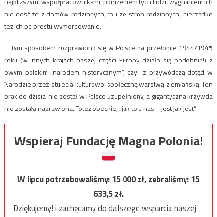
najbliższymi współpracownikami, poniżeniem tych ludzi, wygnaniem ich
nie dość że z domów rodzinnych, to i ze stron rodzinnych, nierzadko
też ich po prostu wymordowanie.
Tym sposobem rozprawiono się w Polsce na przełomie 1944/1945
roku (w innych krajach naszej części Europy działo się podobnie!) z
owym polskim „narodem historycznym”, czyli z przywódczą dotąd w
Narodzie przez stulecia kulturowo-społeczną warstwą ziemiańską. Ten
brak do dzisiaj nie został w Polsce uzupełniony, a gigantyczna krzywda
nie została naprawiona. Toteż obecnie, „jak to u nas – jest jak jest”.
Wspieraj Fundację Magna Polonia!
W lipcu potrzebowaliśmy:
15 000
zł, zebraliśmy:
15
633,5
zł.
Dziękujemy! i zachęcamy do dalszego wsparcia naszej