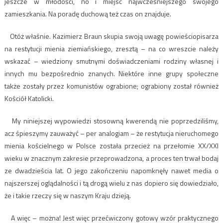
jeszcze w młodości, no i miejsc najwcześniejszego swojego
zamieszkania. Na poradę duchową też czas on znajduje.
Otóż właśnie. Kazimierz Braun skupia swoją uwagę powieściopisarza
na restytucji mienia ziemiańskiego, zresztą – na co wreszcie należy
wskazać – wiedziony smutnymi doświadczeniami rodziny własnej i
innych mu bezpośrednio znanych. Niektóre inne grupy społeczne
także zostały przez komunistów ograbione; ograbiony został również
Kościół Katolicki.
My niniejszej wypowiedzi stosowną kwerendą nie poprzedziliśmy,
acz śpieszymy zauważyć – per analogiam – że restytucja nieruchomego
mienia kościelnego w Polsce została przecież na przełomie XX/XXI
wieku w znacznym zakresie przeprowadzona, a proces ten trwał bodaj
ze dwadzieścia lat. O jego zakończeniu napomknęły nawet media o
najszerszej oglądalności i tą drogą wielu z nas dopiero się dowiedziało,
że i takie rzeczy się w naszym Kraju dzieją.
A więc – można! Jest więc przećwiczony gotowy wzór praktycznego