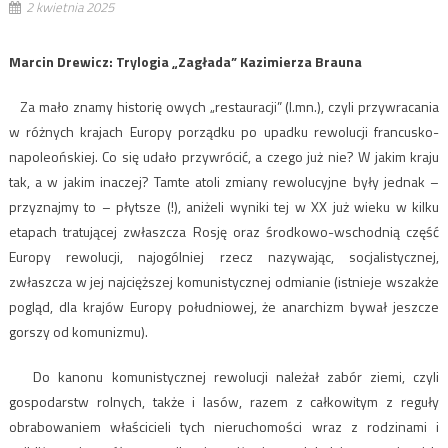
2 kwietnia 2025
Marcin Drewicz: Trylogia „Zagłada” Kazimierza Brauna
Za mało znamy historię owych „restauracji” (l.mn.), czyli przywracania
w różnych krajach Europy porządku po upadku rewolucji francusko-
napoleońskiej. Co się udało przywrócić, a czego już nie? W jakim kraju
tak, a w jakim inaczej? Tamte atoli zmiany rewolucyjne były jednak –
przyznajmy to – płytsze (!), aniżeli wyniki tej w XX już wieku w kilku
etapach tratującej zwłaszcza Rosję oraz środkowo-wschodnią część
Europy rewolucji, najogólniej rzecz nazywając, socjalistycznej,
zwłaszcza w jej najcięższej komunistycznej odmianie (istnieje wszakże
pogląd, dla krajów Europy południowej, że anarchizm bywał jeszcze
gorszy od komunizmu).
Do kanonu komunistycznej rewolucji należał zabór ziemi, czyli
gospodarstw rolnych, także i lasów, razem z całkowitym z reguły
obrabowaniem właścicieli tych nieruchomości wraz z rodzinami i