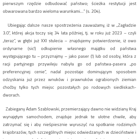
pierwszym rzędzie odbudować państwo; ścieżka restytucji jest
obwarowana bardzo wieloma warunkami…” (s. 204).
Ubiegając dalsze nasze spostrzeżenia zauważamy, iż w „Zagładzie
3.0”, której akcja toczy się 34 lata później, tj. w roku już 2023 – czyli
„teraz”, w głębi już XXI stulecia – znajdujemy potwierdzenie, iż owo
ordynarne (sic!) odkupienie własnego majątku od państwa
występującego tu – przyznajmy – jako paser (!) lub od osoby, która z
racji partyjnego przywileju nabyła go od państwa-pasera „po
preferencyjnej cenie”, nadal pozostaje dominującym sposobem
odzyskania już przez wnuków i prawnuków ograbionych ziemian
choćby tylko tych miejsc pozostałych po rodowych siedliskach-
dworach.
Zabiegany Adam Szablowski, przemierzający dawno nie widziany Kraj
wynajętym samochodem, znajduje jednak te ulotne chwile, aby
zatrzymać się i aby nieśpiesznie wyruszyć na spotkanie rodzimych
krajobrazów, tych szczególnych miejsc odwiedzanych w dzieciństwie i