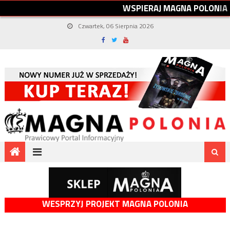
W
S
P
I
E
R
A
J
M
A
G
N
A
P
O
L
O
N
I
A
Czwartek, 06 Sierpnia 2026
WESPRZYJ PROJEKT MAGNA POLONIA