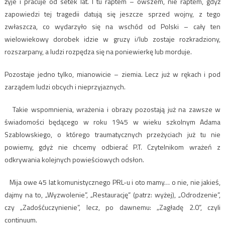
żyje i pracuje od setek lat. I tu raptem – owszem, nie raptem, gdyż
zapowiedzi tej tragedii datują się jeszcze sprzed wojny, z tego
zwłaszcza, co wydarzyło się na wschód od Polski – cały ten
wielowiekowy dorobek idzie w gruzy i/lub zostaje rozkradziony,
rozszarpany, a ludzi rozpędza się na poniewierkę lub morduje.
Pozostaje jedno tylko, mianowicie – ziemia. Lecz już w rękach i pod
zarządem ludzi obcych i nieprzyjaznych.
Takie wspomnienia, wrażenia i obrazy pozostają już na zawsze w
świadomości będącego w roku 1945 w wieku szkolnym Adama
Szablowskiego, o którego traumatycznych przeżyciach już tu nie
powiemy, gdyż nie chcemy odbierać P.T. Czytelnikom wrażeń z
odkrywania kolejnych powieściowych odsłon.
Mija owe 45 lat komunistycznego PRL-u i oto mamy… o nie, nie jakieś,
dajmy na to, „Wyzwolenie”, „Restaurację” (patrz: wyżej), „Odrodzenie”,
czy „Zadośćuczynienie”, lecz, po dawnemu: „Zagładę 2.0”, czyli
continuum.