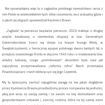
Nie opowiadajmy więc tu o zagładzie polskiego ziemiaństwa i wraz z
nim Polski w wielesetletnim tych słów rozumieniu, lecz wskażmy gdzie i
o jakich jej etapach opowiedział Kazimierz Braun.
„Zagłada”, ta pierwsza (wydanie pierwsze: 2022) traktuje o drugiej
wojnie światowej, o niemieckiej okupacji w tzw. Generalnym
Gubernatorstwie (rzecz się dzieje na lewym brzegu Wisły, w
Świętokrzyskiem), o heroicznej epopei polskiego dworu tamtych lat, o
przejściu sowieckiego frontu w styczniu 1945 roku i o instalowaniu tzw.
władzy ludowej, czego „pomnikowym” akcentem była owa jak
najszybciej przeprowadzana „reforma rolna”. Niech przemawia
Powieściopisarz i niech lekturą syci się jego Czytelnik.
My tu śpieszymy zwrócić najogólniej uwagę na ów jakże dogłębnie
przez Kazimierza Brauna prześledzony proces rozrywania tej jedności,
jaką jest wraz ze swoją ziemią i ze swoim na niej domostwem oraz
gospodarstwem człowiek i, szerzej, rodzina, która na tej samej ziemi