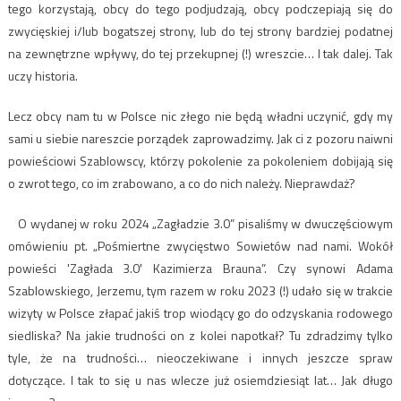
tego korzystają, obcy do tego podjudzają, obcy podczepiają się do
zwycięskiej i/lub bogatszej strony, lub do tej strony bardziej podatnej
na zewnętrzne wpływy, do tej przekupnej (!) wreszcie… I tak dalej. Tak
uczy historia.
Lecz obcy nam tu w Polsce nic złego nie będą władni uczynić, gdy my
sami u siebie nareszcie porządek zaprowadzimy. Jak ci z pozoru naiwni
powieściowi Szablowscy, którzy pokolenie za pokoleniem dobijają się
o zwrot tego, co im zrabowano, a co do nich należy. Nieprawdaż?
O wydanej w roku 2024 „Zagładzie 3.0” pisaliśmy w dwuczęściowym
omówieniu pt. „Pośmiertne zwycięstwo Sowietów nad nami. Wokół
powieści 'Zagłada 3.0′ Kazimierza Brauna”. Czy synowi Adama
Szablowskiego, Jerzemu, tym razem w roku 2023 (!) udało się w trakcie
wizyty w Polsce złapać jakiś trop wiodący go do odzyskania rodowego
siedliska? Na jakie trudności on z kolei napotkał? Tu zdradzimy tylko
tyle, że na trudności… nieoczekiwane i innych jeszcze spraw
dotyczące. I tak to się u nas wlecze już osiemdziesiąt lat… Jak długo