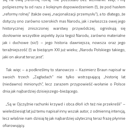
pośpieszmy tu od razu z kolejnym dopowiedzeniem (!), że pod hasłem
„reformy rolnej” (także owej „nacjonalizacji przemysłu”), a to dlatego, że
dotyczy ono zarówno szerokich mas Narodu, jak i zwłaszcza owej jego
historycznej zniszczonej warstwy przywódczej, ogniskują się
dosłownie wszystkie aspekty życia tegoż Narodu, zarówno materialne
jak i duchowe (sic!) – jego historia dawniejsza, nowsza oraz jego
teraźniejszość (!) w bieżącym XXI już wieku; „Narodu Polskiego takiego,
jaki on akurat teraz jest”.
Tak więc – a podkreślmy to stanowczo – Kazimierz Braun napisał w
swoich trzech „Zagładach” nie tylko wstrząsającą „historię lat
(niedawno) minionych”, lecz zarazem przypowieść-wołanie o Polsce
dnia jak najbardziej dzisiejszego-bieżącego.
„Są w Ojczyźnie rachunki krzywd i obca dłoń ich też nie przekreśli” –
wieledziesiąt lat już temu napisał inny wszak autor, z odmienną intencją,
lecz właśnie nam dzisiaj tę jak najbardziej użyteczną teraz frazę płynnie
ofiarowujący.