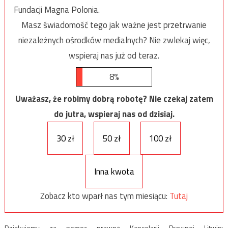
Fundacji Magna Polonia.
Masz świadomość tego jak ważne jest przetrwanie
niezależnych ośrodków medialnych? Nie zwlekaj więc,
wspieraj nas już od teraz.
8%
Uważasz, że robimy dobrą robotę? Nie czekaj zatem
do jutra, wspieraj nas od dzisiaj.
30 zł
50 zł
100 zł
Inna kwota
Zobacz kto wparł nas tym miesiącu:
Tutaj
Dziękujemy za pomoc prawną Kancelarii Prawnej Litwin: