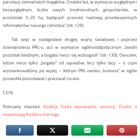
parcelacji ziemiańskich majątków. Zmalała też, w wymiarze względnym i
bezwzględnym, liczba owych średniorolnych gospodarstw, w
przedziale 5-20 ha, będących przecież nadzieją przedwojennych
reformatorów naszego rolnictwa” (str. 129).
Tak więc w następstwie drugiej wojny światowej i poprzez
dziesięciolecia PRL-u, acz w wymiarze ogólnostatystycznym „biedni
pozostali biednymi, a bogatsi nieco się wzbogacili” (str. 130). Owszem,
ludzie nieco tylko „bogatsi” od sąsiadów, lecz tylko tacy – o czym
wzmiankowaliśmy już wyżej – którym PRL-owska „komuna” w ogóle
pozwoliła pozostawać i pracować na wsi.
C.D.N.
Polecamy również:
Koalicja Tuska wprowadza cenzurę. Chodzi o
nowelizację Kodeksu Karnego