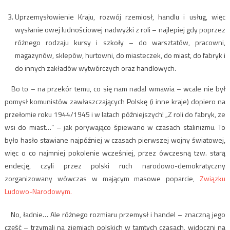
Uprzemysłowienie Kraju, rozwój rzemiosł, handlu i usług, więc
wysłanie owej ludnościowej nadwyżki z roli – najlepiej gdy poprzez
różnego rodzaju kursy i szkoły – do warsztatów, pracowni,
magazynów, sklepów, hurtowni, do miasteczek, do miast, do fabryk i
do innych zakładów wytwórczych oraz handlowych.
Bo to – na przekór temu, co się nam nadal wmawia – wcale nie był
pomysł komunistów zawłaszczających Polskę (i inne kraje) dopiero na
przełomie roku 1944/1945 i w latach późniejszych! „Z roli do fabryk, ze
wsi do miast…” – jak porywająco śpiewano w czasach stalinizmu. To
było hasło stawiane najpóźniej w czasach pierwszej wojny światowej,
więc o co najmniej pokolenie wcześniej, przez ówczesną tzw. starą
endecję, czyli przez polski ruch narodowo-demokratyczny
zorganizowany wówczas w mającym masowe poparcie,
Związku
Ludowo-Narodowym.
No, ładnie… Ale różnego rozmiaru przemysł i handel – znaczną jego
część – trzymali na ziemiach polskich w tamtych czasach, widoczni na