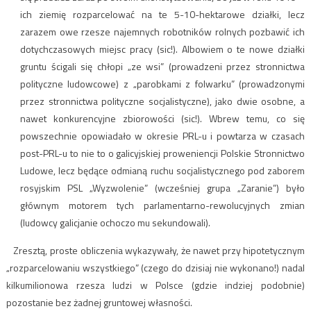
ich ziemię rozparcelować na te 5-10-hektarowe działki, lecz
zarazem owe rzesze najemnych robotników rolnych pozbawić ich
dotychczasowych miejsc pracy (sic!). Albowiem o te nowe działki
gruntu ścigali się chłopi „ze wsi” (prowadzeni przez stronnictwa
polityczne ludowcowe) z „parobkami z folwarku” (prowadzonymi
przez stronnictwa polityczne socjalistyczne), jako dwie osobne, a
nawet konkurencyjne zbiorowości (sic!). Wbrew temu, co się
powszechnie opowiadało w okresie PRL-u i powtarza w czasach
post-PRL-u to nie to o galicyjskiej proweniencji Polskie Stronnictwo
Ludowe, lecz będące odmianą ruchu socjalistycznego pod zaborem
rosyjskim PSL „Wyzwolenie” (wcześniej grupa „Zaranie”) było
głównym motorem tych parlamentarno-rewolucyjnych zmian
(ludowcy galicjanie ochoczo mu sekundowali).
Zresztą, proste obliczenia wykazywały, że nawet przy hipotetycznym
„rozparcelowaniu wszystkiego” (czego do dzisiaj nie wykonano!) nadal
kilkumilionowa rzesza ludzi w Polsce (gdzie indziej podobnie)
pozostanie bez żadnej gruntowej własności.