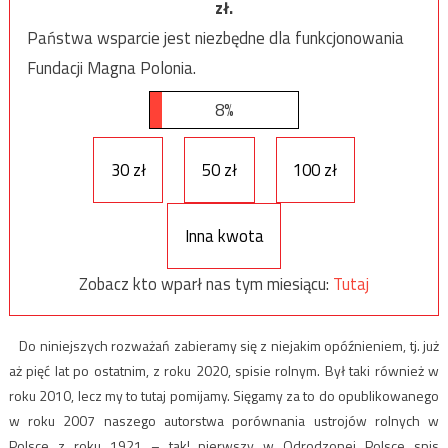
zł.
Państwa wsparcie jest niezbędne dla funkcjonowania
Fundacji Magna Polonia.
8%
30 zł
50 zł
100 zł
Inna kwota
Zobacz kto wparł nas tym miesiącu:
Tutaj
Do niniejszych rozważań zabieramy się z niejakim opóźnieniem, tj. już
aż pięć lat po ostatnim, z roku 2020, spisie rolnym. Był taki również w
roku 2010, lecz my to tutaj pomijamy. Sięgamy za to do opublikowanego
w roku 2007 naszego autorstwa porównania ustrojów rolnych w
Polsce z roku 1921 – tak! pierwszy w Odrodzonej Polsce spis