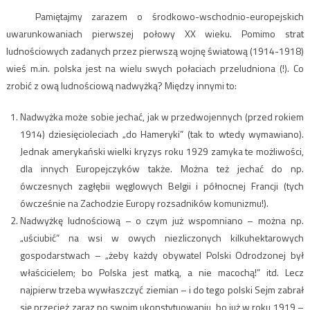
Pamiętajmy zarazem o środkowo-wschodnio-europejskich
uwarunkowaniach pierwszej połowy XX wieku. Pomimo strat
ludnościowych zadanych przez pierwszą wojnę światową (1914-1918)
wieś m.in. polska jest na wielu swych połaciach przeludniona (!). Co
zrobić z ową ludnościową nadwyżką? Między innymi to:
Nadwyżka może sobie jechać, jak w przedwojennych (przed rokiem
1914) dziesięcioleciach „do Hameryki” (tak to wtedy wymawiano).
Jednak amerykański wielki kryzys roku 1929 zamyka te możliwości,
dla innych Europejczyków także. Można też jechać do np.
ówczesnych zagłębii węglowych Belgii i północnej Francji (tych
ówcześnie na Zachodzie Europy rozsadników komunizmu!).
Nadwyżkę ludnościową – o czym już wspomniano – można np.
„uściubić” na wsi w owych niezliczonych kilkuhektarowych
gospodarstwach – „żeby każdy obywatel Polski Odrodzonej był
właścicielem; bo Polska jest matką, a nie macochą!” itd. Lecz
najpierw trzeba wywłaszczyć ziemian – i do tego polski Sejm zabrał
się przecież zaraz po swoim ukonstytuowaniu, bo już w roku 1919 –