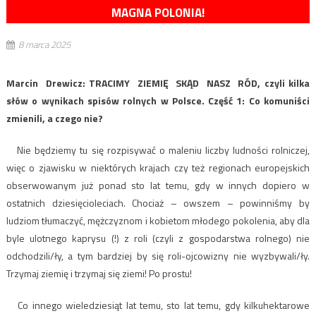
MAGNA POLONIA!
8 marca 2025
Marcin Drewicz: TRACIMY ZIEMIĘ SKĄD NASZ RÓD, czyli kilka
słów o wynikach spisów rolnych w Polsce. Część 1: Co komuniści
zmienili, a czego nie?
Nie będziemy tu się rozpisywać o maleniu liczby ludności rolniczej,
więc o zjawisku w niektórych krajach czy też regionach europejskich
obserwowanym już ponad sto lat temu, gdy w innych dopiero w
ostatnich dziesięcioleciach. Chociaż – owszem – powinniśmy by
ludziom tłumaczyć, mężczyznom i kobietom młodego pokolenia, aby dla
byle ulotnego kaprysu (!) z roli (czyli z gospodarstwa rolnego) nie
odchodzili/ły, a tym bardziej by się roli-ojcowizny nie wyzbywali/ły.
Trzymaj ziemię i trzymaj się ziemi! Po prostu!
Co innego wieledziesiąt lat temu, sto lat temu, gdy kilkuhektarowe