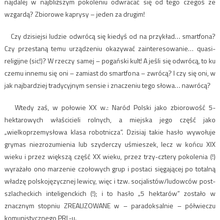
najdalej w najbliższym pokoleniu odwracać się od tego czegoś ze
wzgardą? Zbiorowe kaprysy – jeden za drugim!
Czy dzisiejsi ludzie odwrócą się kiedyś od na przykład… smartfona?
Czy przestaną temu urządzeniu okazywać zainteresowanie… quasi-
religijne (sic!)? W rzeczy samej – pogański kult! A jeśli się odwrócą, to ku
czemu innemu się oni – zamiast do smartfona – zwrócą? I czy się oni, w
jak najbardziej tradycyjnym sensie i znaczeniu tego słowa… nawrócą?
Wtedy zaś, w połowie XX w.: Naród Polski jako zbiorowość 5-
hektarowych właścicieli rolnych, a miejska jego część jako
„wielkoprzemysłowa klasa robotnicza”. Dzisiaj takie hasło wywołuje
grymas niezrozumienia lub szyderczy uśmieszek, lecz w końcu XIX
wieku i przez większą część XX wieku, przez trzy-cztery pokolenia (!)
wyrażało ono marzenie czołowych grup i postaci sięgającej po totalną
władzę polskojęzycznej lewicy, więc i tzw. socjalistów/ludowców post-
szlacheckich inteligenckich (!); i to hasło „5 hektarów” zostało w
znacznym stopniu ZREALIZOWANE w – paradoksalnie – półwieczu
komunistycznego PRL-u.