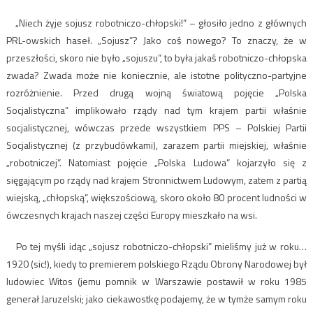
„Niech żyje sojusz robotniczo-chłopski!” – głosiło jedno z głównych
PRL-owskich haseł. „Sojusz”? Jako coś nowego? To znaczy, że w
przeszłości, skoro nie było „sojuszu”, to była jakaś robotniczo-chłopska
zwada? Zwada może nie koniecznie, ale istotne polityczno-partyjne
rozróżnienie. Przed drugą wojną światową pojęcie „Polska
Socjalistyczna” implikowało rządy nad tym krajem partii właśnie
socjalistycznej, wówczas przede wszystkiem PPS – Polskiej Partii
Socjalistycznej (z przybudówkami), zarazem partii miejskiej, właśnie
„robotniczej”. Natomiast pojęcie „Polska Ludowa” kojarzyło się z
sięgającym po rządy nad krajem Stronnictwem Ludowym, zatem z partią
wiejską, „chłopską”, większościową, skoro około 80 procent ludności w
ówczesnych krajach naszej części Europy mieszkało na wsi.
Po tej myśli idąc „sojusz robotniczo-chłopski” mieliśmy już w roku…
1920 (sic!), kiedy to premierem polskiego Rządu Obrony Narodowej był
ludowiec Witos (jemu pomnik w Warszawie postawił w roku 1985
generał Jaruzelski; jako ciekawostkę podajemy, że w tymże samym roku