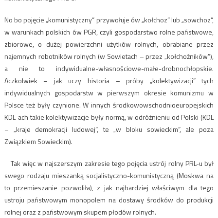
No bo pojęcie „komunistyczny” przywołuje ów „kołchoz” lub „sowchoz”,
w warunkach polskich ów PGR, czyli gospodarstwo rolne państwowe,
zbiorowe, o dużej powierzchni użytków rolnych, obrabiane przez
najemnych robotników rolnych (w Sowietach – przez „kołchoźników”),
a nie to indywidualne-własnościowe-małe-drobnochłopskie.
Aczkolwiek – jak uczy historia – próby „kolektywizacji” tych
indywidualnych gospodarstw w pierwszym okresie komunizmu w
Polsce też były czynione. W innych środkowowschodnioeuropejskich
KDL-ach takie kolektywizacje były normą, w odróżnieniu od Polski (KDL
– „kraje demokracji ludowej”, te „w bloku sowieckim”, ale poza
Związkiem Sowieckim).
Tak więc w najszerszym zakresie tego pojęcia ustrój rolny PRL-u był
swego rodzaju mieszanką socjalistyczno-komunistyczną (Moskwa na
to przemieszanie pozwoliła), z jak najbardziej właściwym dla tego
ustroju państwowym monopolem na dostawy środków do produkcji
rolnej oraz z państwowym skupem płodów rolnych.