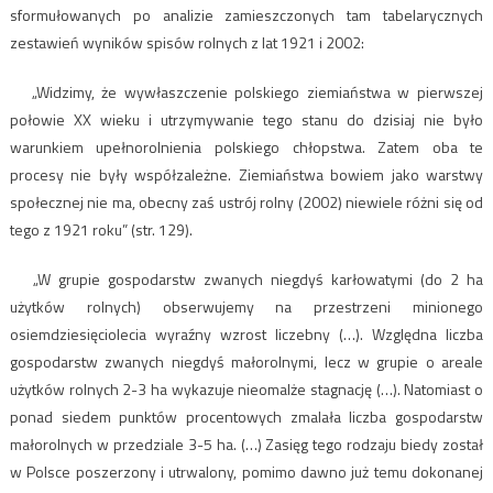
sformułowanych po analizie zamieszczonych tam tabelarycznych
zestawień wyników spisów rolnych z lat 1921 i 2002:
„Widzimy, że wywłaszczenie polskiego ziemiaństwa w pierwszej
połowie XX wieku i utrzymywanie tego stanu do dzisiaj nie było
warunkiem upełnorolnienia polskiego chłopstwa. Zatem oba te
procesy nie były współzależne. Ziemiaństwa bowiem jako warstwy
społecznej nie ma, obecny zaś ustrój rolny (2002) niewiele różni się od
tego z 1921 roku” (str. 129).
„W grupie gospodarstw zwanych niegdyś karłowatymi (do 2 ha
użytków rolnych) obserwujemy na przestrzeni minionego
osiemdziesięciolecia wyraźny wzrost liczebny (…). Względna liczba
gospodarstw zwanych niegdyś małorolnymi, lecz w grupie o areale
użytków rolnych 2-3 ha wykazuje nieomalże stagnację (…). Natomiast o
ponad siedem punktów procentowych zmalała liczba gospodarstw
małorolnych w przedziale 3-5 ha. (…) Zasięg tego rodzaju biedy został
w Polsce poszerzony i utrwalony, pomimo dawno już temu dokonanej