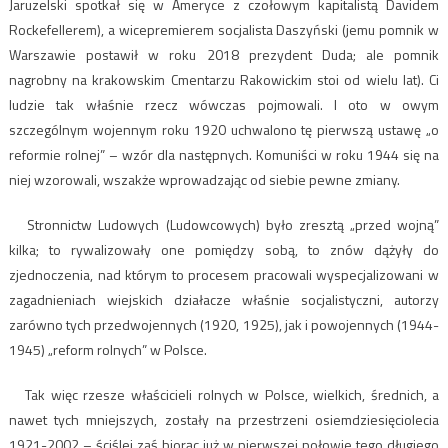
Jaruzelski spotkał się w Ameryce z czołowym kapitalistą Davidem
Rockefellerem), a wicepremierem socjalista Daszyński (jemu pomnik w
Warszawie postawił w roku 2018 prezydent Duda; ale pomnik
nagrobny na krakowskim Cmentarzu Rakowickim stoi od wielu lat). Ci
ludzie tak właśnie rzecz wówczas pojmowali. I oto w owym
szczególnym wojennym roku 1920 uchwalono tę pierwszą ustawę „o
reformie rolnej” – wzór dla następnych. Komuniści w roku 1944 się na
niej wzorowali, wszakże wprowadzając od siebie pewne zmiany.
Stronnictw Ludowych (Ludowcowych) było zresztą „przed wojną”
kilka; to rywalizowały one pomiędzy sobą, to znów dążyły do
zjednoczenia, nad którym to procesem pracowali wyspecjalizowani w
zagadnieniach wiejskich działacze właśnie socjalistyczni, autorzy
zarówno tych przedwojennych (1920, 1925), jak i powojennych (1944-
1945) „reform rolnych” w Polsce.
Tak więc rzesze właścicieli rolnych w Polsce, wielkich, średnich, a
nawet tych mniejszych, zostały na przestrzeni osiemdziesięciolecia
1921-2002 – ściślej zaś biorąc już w pierwszej połowie tego długiego