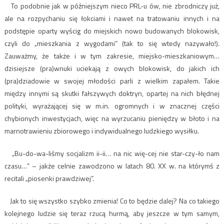
To podobnie jak w późniejszym nieco PRL-u ów, nie zbrodniczy już,
ale na rozpychaniu się łokciami i nawet na tratowaniu innych i na
podstępie oparty wyścig do miejskich nowo budowanych blokowisk,
czyli do „mieszkania z wygodami” (tak to się wtedy nazywało!).
Zauważmy, że także i w tym zakresie, miejsko-mieszkaniowym…
dzisiejsze (pra)wnuki uciekają z owych blokowisk, do jakich ich
(pra)dziadowie w swojej młodości parli z wielkim zapałem. Takie
między innymi są skutki fałszywych doktryn, opartej na nich błędnej
polityki, wyrażającej się w m.in. ogromnych i w znacznej części
chybionych inwestycjach, więc na wyrzucaniu pieniędzy w błoto i na
marnotrawieniu zbiorowego i indywidualnego ludzkiego wysiłku.
„Bu-do-wa-liśmy socjalizm ii-ii… na nic wię-cej nie star-czy-ło nam
czasu…” – jakże celnie zawodzono w latach 80. XX w. na którymś z
recitali „piosenki prawdziwej”.
Jak to się wszystko szybko zmienia! Co to będzie dalej? Na co takiego
kolejnego ludzie się teraz rzucą hurmą, aby jeszcze w tym samym,