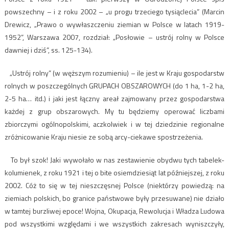
powszechny – i z roku 2002 – „u progu trzeciego tysiąclecia” (Marcin
Drewicz, „Prawo o wywłaszczeniu ziemian w Polsce w latach 1919-
1952”, Warszawa 2007, rozdział: „Posłowie – ustrój rolny w Polsce
dawniej i dziś”, ss. 125-134).
„Ustrój rolny” (w węższym rozumieniu) – ile jest w Kraju gospodarstw
rolnych w poszczególnych GRUPACH OBSZAROWYCH (do 1 ha, 1-2 ha,
2-5 ha… itd.) i jaki jest łączny areał zajmowany przez gospodarstwa
każdej z grup obszarowych. My tu będziemy operować liczbami
zbiorczymi ogólnopolskimi, aczkolwiek i w tej dziedzinie regionalne
zróżnicowanie Kraju niesie ze sobą arcy-ciekawe spostrzeżenia.
To był szok! Jaki wywołało w nas zestawienie obydwu tych tabelek-
kolumienek, z roku 1921 i tej o bite osiemdziesiąt lat późniejszej, z roku
2002. Cóż to się w tej nieszczęsnej Polsce (niektórzy powiedzą: na
ziemiach polskich, bo granice państwowe były przesuwane) nie działo
w tamtej burzliwej epoce! Wojna, Okupacja, Rewolucja i Władza Ludowa
pod wszystkimi względami i we wszystkich zakresach wyniszczyły,