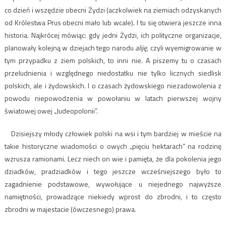
co dzień i wszędzie obecni Żydzi (aczkolwiek na ziemiach odzyskanych
od Królestwa Prus obecni mało lub wcale). I tu się otwiera jeszcze inna
historia. Najkrócej mówiąc: gdy jedni Żydzi, ich polityczne organizacje,
planowały kolejną w dziejach tego narodu
aliję
, czyli wyemigrowanie w
tym przypadku z ziem polskich, to inni nie. A piszemy tu o czasach
przeludnienia i względnego niedostatku nie tylko licznych siedlisk
polskich, ale i żydowskich. I o czasach żydowskiego niezadowolenia z
powodu niepowodzenia w powołaniu w latach pierwszej wojny
światowej owej „Judeopolonii”.
Dzisiejszy młody człowiek polski na wsi i tym bardziej w mieście na
takie historyczne wiadomości o owych „pięciu hektarach” na rodzinę
wzrusza ramionami. Lecz niech on wie i pamięta, że dla pokolenia jego
dziadków, pradziadków i tego jeszcze wcześniejszego było to
zagadnienie podstawowe, wywołujące u niejednego najwyższe
namiętności, prowadzące niekiedy wprost do zbrodni, i to często
zbrodni w majestacie (ówczesnego) prawa.