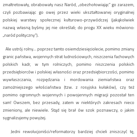
zmaltretowały, obrabowały nasz Naród, „obezhołowiając” go zarazem,
czyli pozbawiając go owej przez wieki ukształtowanej oryginalnej
polskiej warstwy społecznej kulturowo-przywódczej (jakąkolwiek
nazwą własną byśmy jej nie określali; do progu XX wieku mówiono:
„naród polityczny”).
Ale ustrój rolny… poprzez tamto osiemdziesięciolecie, pomimo zmiany
granic państwa, wojennych strat ludnościowych, niszczenia fachowych
polskich kadr, w tym rolniczych, pomimo niszczenia polskich
przedsiębiorców i polskiej własności oraz przedsiębiorczości, pomimo
wywłaszczania, rozpędzania i mordowania ziemiaństwa oraz
zamożniejszego włościaństwa (tzw. z rosyjska kułaków), czy też
pomimo ogromnych wojennych i powojennych migracji pozostał ten
sam! Owszem, bez przesady, zatem w niektórych zakresach nieco
zmieniony, ale niewiele. Stąd się brał ów szok poznawczy, o jakim
sygnalizujemy powyżej.
Jedni rewolucjoniści/reformatorzy bardziej chcieli zniszczyć tę,