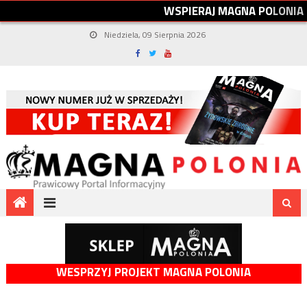
W
S
P
I
E
R
A
J
M
A
G
N
A
P
O
L
O
N
I
A
Niedziela, 09 Sierpnia 2026
WESPRZYJ PROJEKT MAGNA POLONIA