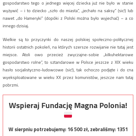
gospodarstwo tego o jednego więcej dziecka już nie było w stanie
wyżywić – i to dziecko „szło do miasta”, „jechało na saksy” (sic!) lub
nawet „do Hameryki” (dopóki z Polski można było wyjechać) – a co
innego dzisiaj.
Wielkie są to przyczynki do naszej polskiej społeczno-politycznej
historii ostatnich pokoleń, na których szersze rozwijanie nie tutaj jest
miejsce. Atoli owo przecież zwyczajne-sobie „kilkuhektarowe
gospodarstwo rolne”, to sztandarowe w Polsce jeszcze z XIX wieku
hasło socjalistyczno-ludowcowe (sic!), tak ochoczo podjęte i do cna
wyeksploatowane w wieku XX przez komunistów, jeszcze nam tutaj
pobrzmi.
Wspieraj Fundację Magna Polonia!
W sierpniu potrzebujemy:
16 500
zł, zebraliśmy:
1351