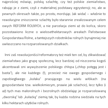
najprościej mówiąc, polską szlachtę, czy też polskie ziemiaństwo,
rabując je z ziemi, czyli z materialnej podstawy egzystencji; no, ale w
pewnych okresach także, po prostu, mordując. Jak widać – właśnie to
rewolucyjne zniszczenie szlachty było starannie zrealizowanym celem
owych REFORM ROLNYCH, a nie parcelacja ziemi aż do końca, skoro
pozostawiono liczne o wielosethektarowych areałach Państwowe
Gospodarstwa Rolne, a tamtejszych robotników rolnych bynajmniej nie
uwłaszczano na rozparcelowanych działkach.
Inni zaś rewolucjoniści/reformatorzy też mieli ten cel, by zlikwidować
ziemiaństwo jako grupę społeczną, lecz bardziej od niszczenia kogoś
akcentowali oni wywyższenie polskiego chłopa („chłop potęgą jest i
basta”), ale nie każdego (!), przecież nie owego gospodarnego i
zapobiegliwego „kułaka” pracującego na wielu włókach (na
gospodarstwie tzw. wielkokmiecym, prawie jak szlachcic), lecz tylko (i
aż) tych mas małorolnych i bezrolnych obdzielając je rozparcelowaną
„dworską” lub „kułacką” ziemią tak, by każda rodzina siedziała na tych
kilku hektarach użytków rolnych.