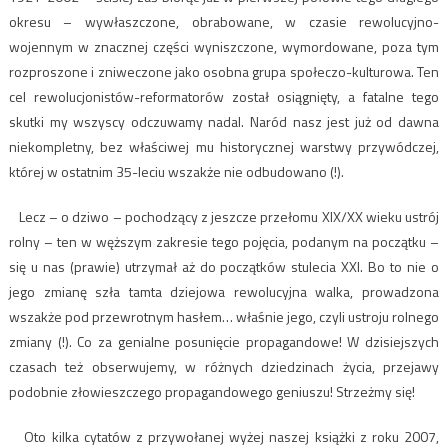
okresu – wywłaszczone, obrabowane, w czasie rewolucyjno-
wojennym w znacznej części wyniszczone, wymordowane, poza tym
rozproszone i zniweczone jako osobna grupa społeczo-kulturowa. Ten
cel rewolucjonistów-reformatorów został osiągnięty, a fatalne tego
skutki my wszyscy odczuwamy nadal. Naród nasz jest już od dawna
niekompletny, bez właściwej mu historycznej warstwy przywódczej,
której w ostatnim 35-leciu wszakże nie odbudowano (!).
Lecz – o dziwo – pochodzący z jeszcze przełomu XIX/XX wieku ustrój
rolny – ten w węższym zakresie tego pojęcia, podanym na początku –
się u nas (prawie) utrzymał aż do początków stulecia XXI. Bo to nie o
jego zmianę szła tamta dziejowa rewolucyjna walka, prowadzona
wszakże pod przewrotnym hasłem… właśnie jego, czyli ustroju rolnego
zmiany (!). Co za genialne posunięcie propagandowe! W dzisiejszych
czasach też obserwujemy, w różnych dziedzinach życia, przejawy
podobnie złowieszczego propagandowego geniuszu! Strzeżmy się!
Oto kilka cytatów z przywołanej wyżej naszej książki z roku 2007,