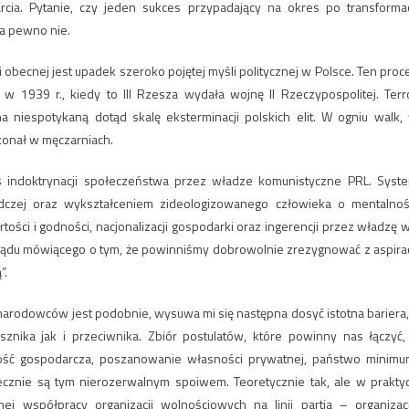
ia. Pytanie, czy jeden sukces przypadający na okres po transformac
na pewno nie.
 obecnej jest upadek szeroko pojętej myśli politycznej w Polsce. Ten proc
 1939 r., kiedy to III Rzesza wydała wojnę II Rzeczypospolitej. Terr
a niespotykaną dotąd skalę eksterminacji polskich elit. W ogniu walk,
 konał w męczarniach.
s indoktrynacji społeczeństwa przez władze komunistyczne PRL. Syst
zej oraz wykształceniem zideologizowanego człowieka o mentalnoś
ości i godności, nacjonalizacji gospodarki oraz ingerencji przez władzę 
oglądu mówiącego o tym, że powinniśmy dobrowolnie zrezygnować z aspirac
”.
 narodowców jest podobnie, wysuwa mi się następna dosyć istotna bariera,
znika jak i przeciwnika. Zbiór postulatów, które powinny nas łączyć,
lność gospodarcza, poszanowanie własności prywatnej, państwo minimu
niecznie są tym nierozerwalnym spoiwem. Teoretycznie tak, ale w prakty
j współpracy organizacji wolnościowych na linii partia – organizac