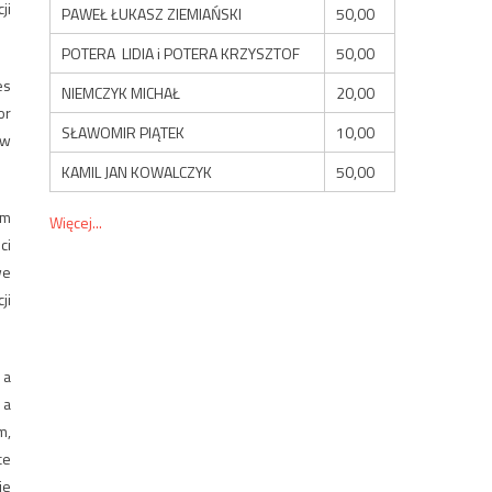
ji
PAWEŁ ŁUKASZ ZIEMIAŃSKI
50,00
POTERA LIDIA i POTERA KRZYSZTOF
50,00
es
NIEMCZYK MICHAŁ
20,00
or
SŁAWOMIR PIĄTEK
10,00
 w
KAMIL JAN KOWALCZYK
50,00
em
Więcej...
ci
we
ji
 a
 a
m,
ce
je