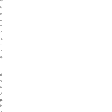
st
ej
ej
tu
om
Do
ra
em
ie
ię
i.
ni
m.
D.
ąc
da
le