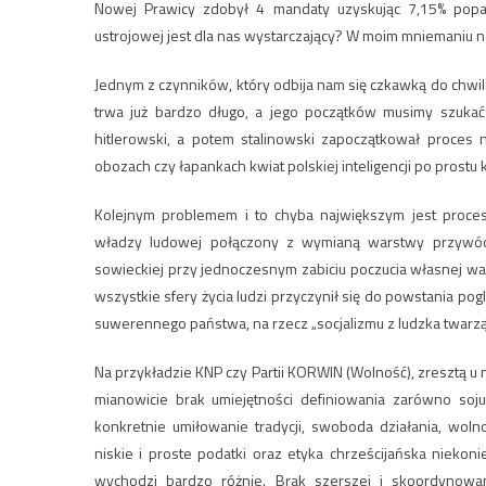
Nowej Prawicy zdobył 4 mandaty uzyskując 7,15% poparc
ustrojowej jest dla nas wystarczający? W moim mniemaniu 
Jednym z czynników, który odbija nam się czkawką do chwili
trwa już bardzo długo, a jego początków musimy szukać w
hitlerowski, a potem stalinowski zapoczątkował proces n
obozach czy łapankach kwiat polskiej inteligencji po prostu
Kolejnym problemem i to chyba największym jest proce
władzy ludowej połączony z wymianą warstwy przywódc
sowieckiej przy jednoczesnym zabiciu poczucia własnej wart
wszystkie sfery życia ludzi przyczynił się do powstania p
suwerennego państwa, na rzecz „socjalizmu z ludzka twarzą
Na przykładzie KNP czy Partii KORWIN (Wolność), zresztą u
mianowicie brak umiejętności definiowania zarówno sojus
konkretnie umiłowanie tradycji, swoboda działania, wo
niskie i proste podatki oraz etyka chrześcijańska nieko
wychodzi bardzo różnie. Brak szerszej i skoordynowane