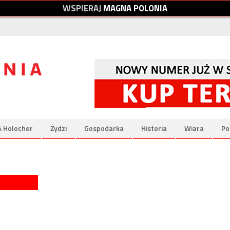
W
S
P
I
E
R
A
J
M
A
G
N
A
P
O
L
O
N
I
A
& Holocher
Żydzi
Gospodarka
Historia
Wiara
Po