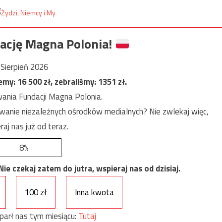
ację Magna Polonia!
Sierpień 2026
jemy:
16 500
zł, zebraliśmy:
1351
zł.
ania Fundacji Magna Polonia.
anie niezależnych ośrodków medialnych? Nie zwlekaj więc,
raj nas już od teraz.
8%
e czekaj zatem do jutra, wspieraj nas od dzisiaj.
100 zł
Inna kwota
parł nas tym miesiącu:
Tutaj