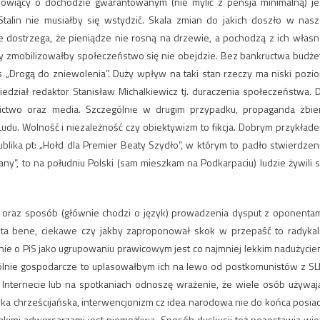
mówiący o dochodzie gwarantowanym (nie mylić z pensja minimalną) je
talin nie musiałby się wstydzić. Skala zmian do jakich doszło w nasz
ie dostrzega, że pieniądze nie rosną na drzewie, a pochodzą z ich własn
tóry zmobilizowałby społeczeństwo się nie obejdzie. Bez bankructwa budże
Drogą do zniewolenia”. Duży wpływ na taki stan rzeczy ma niski pozi
iedział redaktor Stanisław Michalkiewicz tj. duraczenia społeczeństwa. 
lnictwo oraz media. Szczególnie w drugim przypadku, propaganda zbie
du. Wolność i niezależność czy obiektywizm to fikcja. Dobrym przykład
epublika pt: „Hołd dla Premier Beaty Szydło”, w którym to padło stwierdzen
ny”, to na południu Polski (sam mieszkam na Podkarpaciu) ludzie żywili s
 oraz sposób (głównie chodzi o język) prowadzenia dysput z oponentam
ota bene, ciekawe czy jakby zaproponował skok w przepaść to radykal
ie o PiS jako ugrupowaniu prawicowym jest co najmniej lekkim nadużycie
gólnie gospodarcze to uplasowałbym ich na lewo od postkomunistów z SL
a Internecie lub na spotkaniach odnoszę wrażenie, że wiele osób używaj
etyka chrześcijańska, interwencjonizm cz idea narodowa nie do końca posia
takimi adwersarzami jest niemożliwa. Sposób dyskusji też pozostawia wie