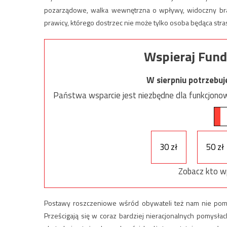
pozarządowe, walka wewnętrzna o wpływy, widoczny brak o
prawicy, którego dostrzec nie może tylko osoba będąca str
Wspieraj Fund
W sierpniu potrzebu
Państwa wsparcie jest niezbędne dla funkcjonow
30 zł
50 zł
Zobacz kto w
Postawy roszczeniowe wśród obywateli też nam nie pomaga
Prześcigają się w coraz bardziej nieracjonalnych pomysłach,