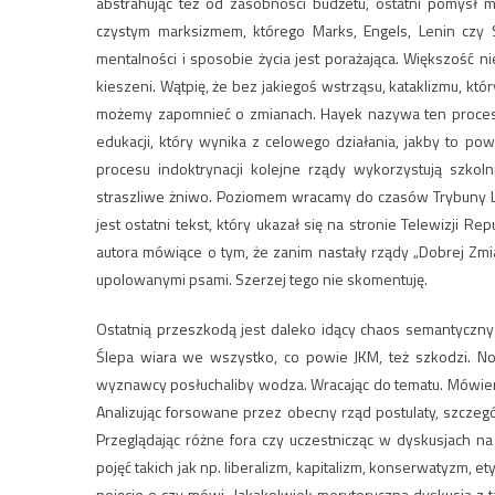
abstrahując też od zasobności budżetu, ostatni pomysł 
czystym marksizmem, którego Marks, Engels, Lenin czy S
mentalności i sposobie życia jest porażająca. Większość n
kieszeni. Wątpię, że bez jakiegoś wstrząsu, kataklizmu, k
możemy zapomnieć o zmianach. Hayek nazywa ten proces „
edukacji, który wynika z celowego działania, jakby to pow
procesu indoktrynacji kolejne rządy wykorzystują szko
straszliwe żniwo. Poziomem wracamy do czasów Trybuny Lu
jest ostatni tekst, który ukazał się na stronie Telewizji R
autora mówiące o tym, że zanim nastały rządy „Dobrej Zmia
upolowanymi psami. Szerzej tego nie skomentuję.
Ostatnią przeszkodą jest daleko idący chaos semantyczny
Ślepa wiara we wszystko, co powie JKM, też szkodzi. N
wyznawcy posłuchaliby wodza. Wracając do tematu. Mówien
Analizując forsowane przez obecny rząd postulaty, szcze
Przeglądając różne fora czy uczestnicząc w dyskusjach n
pojęć takich jak np. liberalizm, kapitalizm, konserwatyzm, 
pojęcie o czy mówi. Jakakolwiek merytoryczna dyskusja z 