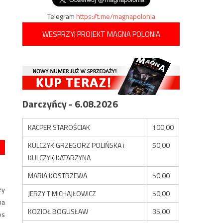
Telegram
https://t.me/magnapolonia
WESPRZYJ PROJEKT MAGNA POLONIA
Darczyńcy - 6.08.2026
KACPER STAROŚCIAK
100,00
KULCZYK GRZEGORZ POLIŃSKA i
50,00
KULCZYK KATARZYNA
MARIA KOSTRZEWA
50,00
zy
JERZY T MICHAJŁOWICZ
50,00
na
KOZIOŁ BOGUSŁAW
35,00
es