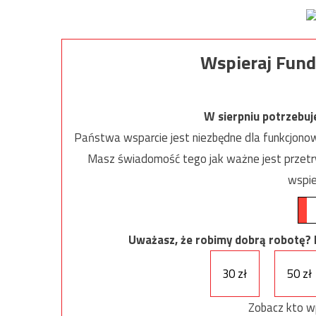
Wspieraj Fund
W sierpniu potrzebu
Państwa wsparcie jest niezbędne dla funkcjonow
Masz świadomość tego jak ważne jest przetrw
wspie
Uważasz, że robimy dobrą robotę? Ni
30 zł
50 zł
Zobacz kto w