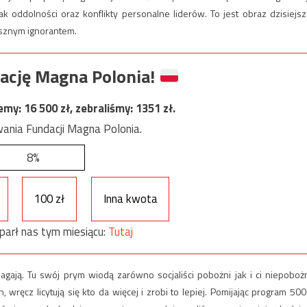
ddolności oraz konflikty personalne liderów. To jest obraz dzisiejsz
asznym ignorantem.
ację Magna Polonia!
jemy:
16 500
zł, zebraliśmy:
1351
zł.
ania Fundacji Magna Polonia.
8%
100 zł
Inna kwota
parł nas tym miesiącu:
Tutaj
ją. Tu swój prym wiodą zarówno socjaliści pobożni jak i ci niepobożn
 wręcz licytują się kto da więcej i zrobi to lepiej. Pomijając program 500