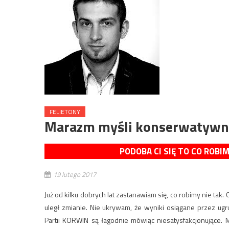
FELIETONY
Marazm myśli konserwatywno
PODOBA CI SIĘ TO CO ROBI
19 lutego 2017
Już od kilku dobrych lat zastanawiam się, co robimy nie tak
uległ zmianie. Nie ukrywam, że wyniki osiągane przez ug
Partii KORWIN są łagodnie mówiąc niesatysfakcjonujące.