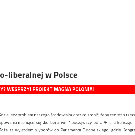
-liberalnej w Polsce
MY? WESPRZYJ PROJEKT MAGNA POLONIA!
. Gdzie leży problem naszego środowiska oraz co zrobić, żeby ten stan rzec
rupowania mieniące się „koliberalnymi” począwszy od UPR-u, a kończąc 
 Może za wyjątkiem wyborów do Parlamentu Europejskiego, gdzie Kongr