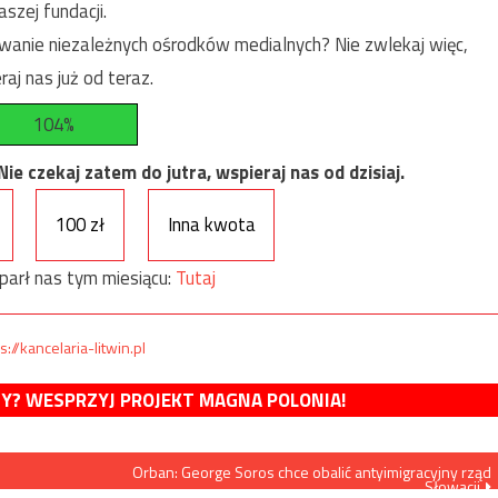
szej fundacji.
anie niezależnych ośrodków medialnych? Nie zwlekaj więc,
raj nas już od teraz.
104%
e czekaj zatem do jutra, wspieraj nas od dzisiaj.
100 zł
Inna kwota
parł nas tym miesiącu:
Tutaj
s://kancelaria-litwin.pl
MY? WESPRZYJ PROJEKT MAGNA POLONIA!
Orban: George Soros chce obalić antyimigracyjny rząd
Słowacji