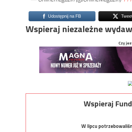
Udostępnij na FB
Twee
Wspieraj niezależne wydaw
Czy jes
Wspieraj Fund
W lipcu potrzebowaliś