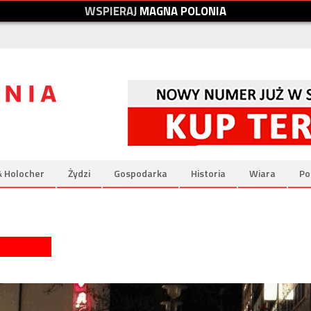
W
S
P
I
E
R
A
J
M
A
G
N
A
P
O
L
O
N
I
A
& Holocher
Żydzi
Gospodarka
Historia
Wiara
Po