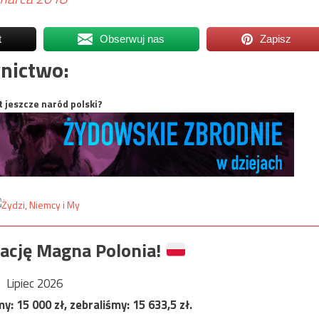
t
Obserwuj nas
Zapisz
nictwo:
t jeszcze naród polski?
ację Magna Polonia!
Lipiec 2026
my:
15 000
zł, zebraliśmy:
15 633,5
zł.