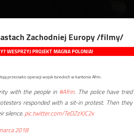
iastach Zachodniej Europy /filmy/
MY? WESPRZYJ PROJEKT MAGNA POLONIA!
ją przeciwko operacji wojsk tureckich w kantonie Afrin.
rity with the people in
#Afrin
. The police have tried
otesters responded with a sit-in protest. Then they
ir silence.
pic.twitter.com/TeDZzXJC2x
marca 2018