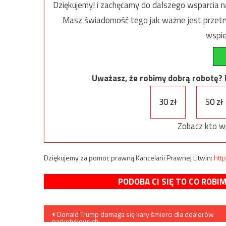
Dziękujemy! i zachęcamy do dalszego wsparcia na
Masz świadomość tego jak ważne jest przetrw
wspie
Uważasz, że robimy dobrą robotę? Ni
30 zł
50 zł
Zobacz kto w
Dziękujemy za pomoc prawną Kancelarii Prawnej Litwin:
http
PODOBA CI SIĘ TO CO ROBI
Nawigacja
Donald Trump domaga się kary śmierci dla dealerów
narkotykowych