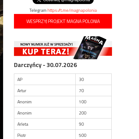
Telegram
https://t.me/magnapolonia
WESPRZYJ PROJEKT MAGNA POLONIA
Darczyńcy - 30.07.2026
AP
30
Artur
70
Anonim
100
Anonim
200
Arleta
90
Piotr
500