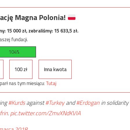
ację Magna Polonia!
my:
15 000
zł, zebraliśmy:
15 633,5
zł.
szej fundacji.
104%
100 zł
Inna kwota
parł nas tym miesiącu:
Tutaj
ing
#Kurds
against
#Turkey
and
#Erdogan
in solidarity
frin
.
pic.twitter.com/ZmvXNdKVIA
marca 2018