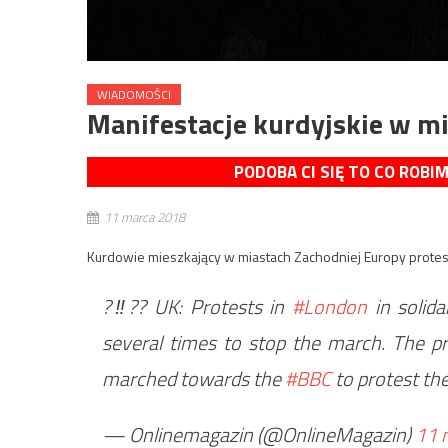
WIADOMOŚCI
Manifestacje kurdyjskie w m
PODOBA CI SIĘ TO CO ROBI
11 marca 2018
Kurdowie mieszkający w miastach Zachodniej Europy protestu
?‼?? UK: Protests in
#London
in solida
several times to stop the march. The pr
marched towards the
#BBC
to protest the
— Onlinemagazin (@OnlineMagazin)
11 