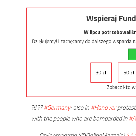
Wspieraj Fund
W lipcu potrzebowaliś
Dziękujemy! i zachęcamy do dalszego wsparcia na
30 zł
50 zł
Zobacz kto w
?‼??
#Germany
: also in
#Hanover
protest
with the people who are bombarded in
#A
— Onlinemagazin (@OnlineMagazin)
11 