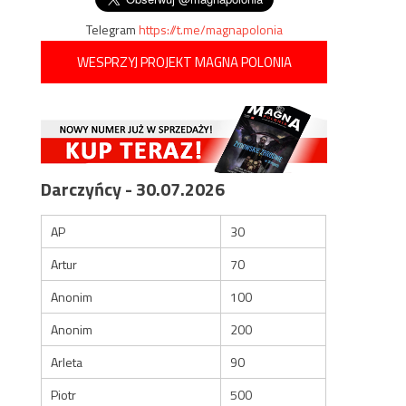
Telegram
https://t.me/magnapolonia
WESPRZYJ PROJEKT MAGNA POLONIA
Darczyńcy - 30.07.2026
AP
30
Artur
70
Anonim
100
Anonim
200
Arleta
90
Piotr
500