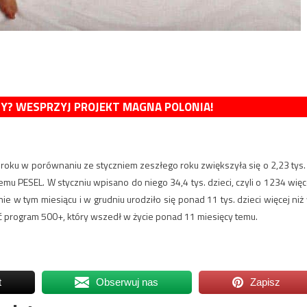
MY? WESPRZYJ PROJEKT MAGNA POLONIA!
 roku w porównaniu ze styczniem zeszłego roku zwiększyła się o 2,23 tys.
temu PESEL. W styczniu wpisano do niego 34,4 tys. dzieci, czyli o 1234 więc
nie w tym miesiącu i w grudniu urodziło się ponad 11 tys. dzieci więcej niż
program 500+, który wszedł w życie ponad 11 miesięcy temu.
t
Obserwuj nas
Zapisz