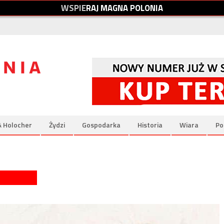
W
S
P
I
E
R
A
J
M
A
G
N
A
P
O
L
O
N
I
A
& Holocher
Żydzi
Gospodarka
Historia
Wiara
Po