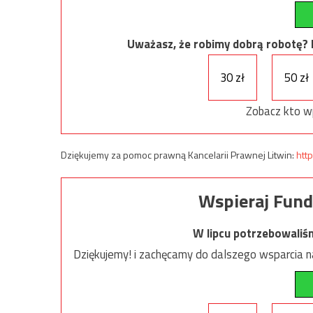
Uważasz, że robimy dobrą robotę? Ni
30 zł
50 zł
Zobacz kto w
Dziękujemy za pomoc prawną Kancelarii Prawnej Litwin:
http
Wspieraj Fund
W lipcu potrzebowaliś
Dziękujemy! i zachęcamy do dalszego wsparcia na