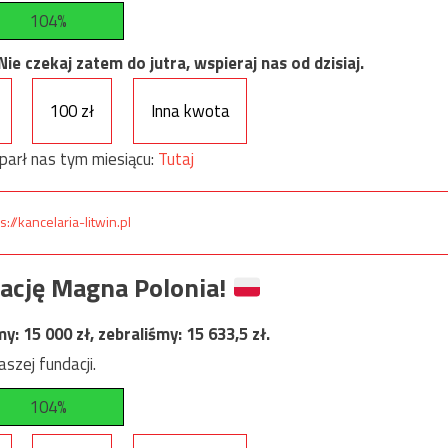
104%
e czekaj zatem do jutra, wspieraj nas od dzisiaj.
100 zł
Inna kwota
parł nas tym miesiącu:
Tutaj
s://kancelaria-litwin.pl
ację Magna Polonia!
my:
15 000
zł, zebraliśmy:
15 633,5
zł.
szej fundacji.
104%