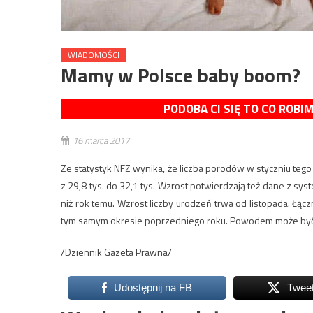
WIADOMOŚCI
Mamy w Polsce baby boom?
PODOBA CI SIĘ TO CO ROBI
16 marca 2017
Ze statystyk NFZ wynika, że liczba porodów w styczniu tego
z 29,8 tys. do 32,1 tys. Wzrost potwierdzają też dane z sys
niż rok temu. Wzrost liczby urodzeń trwa od listopada. Łącz
tym samym okresie poprzedniego roku. Powodem może być 
/Dziennik Gazeta Prawna/
Udostępnij na FB
Twee