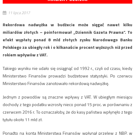
11 lipca 2017
Rekordowa nadwyżka w budżecie może sięgać nawet kilku
miliardów złotych – poinformował „Dziennik Gazeta Prawna”. To
efekt wypłaty ponad 8 mld złotych zysku Narodowego Banku
Polskiego za ubiegły rok i o kilkanaście procent wyższych niż przed
rokiem wpływów z VAT.
Takiego wyniku nie udało się osiągnąć od 1992 r., czyli od czasu, kiedy
Ministerstwo Finansów prowadzi budżetowe statystyki. Po czerwcu
Ministerstwo Finansów zanotowało rekordową nadwyżkę.
Jednym z powodów są znaczne wpływy z VAT. W ubiegłym miesiącu
dochody z tego podatku wzrosły nieco ponad 15 proc. w porównaniu z
czerwcem 2016 r. To oznaczałoby, że do kasy państwa wpłynęło z tego
tytułu około 11 mld zł.
Ponadto na konta Ministerstwa Finansów wpłynął przelew z NBP, w