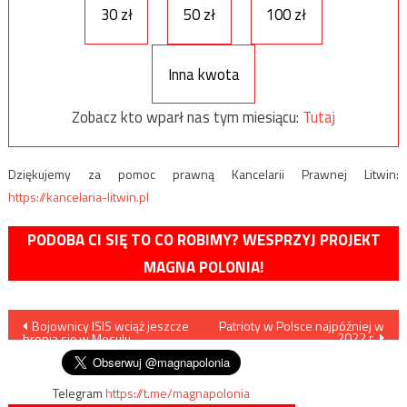
30 zł
50 zł
100 zł
Inna kwota
Zobacz kto wparł nas tym miesiącu:
Tutaj
Dziękujemy za pomoc prawną Kancelarii Prawnej Litwin:
https://kancelaria-litwin.pl
PODOBA CI SIĘ TO CO ROBIMY? WESPRZYJ PROJEKT
MAGNA POLONIA!
Nawigacja
Bojownicy ISIS wciąż jeszcze
Patrioty w Polsce najpóźniej w
2022 r.
bronią się w Mosulu
wpisu
Telegram
https://t.me/magnapolonia