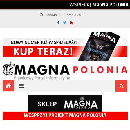
W
S
P
I
E
R
A
J
M
A
G
N
A
P
O
L
O
N
I
A
Sobota, 08 Sierpnia 2026
WESPRZYJ PROJEKT MAGNA POLONIA